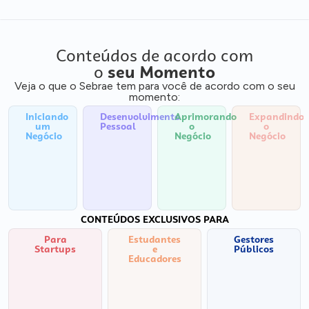
Conteúdos de acordo com
o
seu Momento
Veja o que o Sebrae tem para você de acordo com o seu
momento:
Iniciando
Desenvolvimento
Aprimorando
Expandindo
um
Pessoal
o
o
Negócio
Negócio
Negócio
CONTEÚDOS EXCLUSIVOS PARA
Para
Estudantes
Gestores
Startups
e
Públicos
Educadores