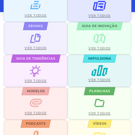
VER TODOS
VER TODOS
EBOOKS
GUIA DE INOVAÇÃO
VER TODOS
VER TODOS
GUIA DE TENDÊNCIAS
IMPULSIONA
VER TODOS
VER TODOS
MODELOS
PLANILHAS
VER TODOS
VER TODOS
PODCASTS
VÍDEOS