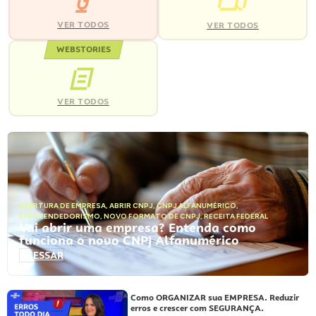
VER TODOS
VER TODOS
WEBSTORIES
VER TODOS
ABERTURA DE EMPRESA
,
ABRIR CNPJ
,
CNPJ ALFANUMÉRICO
,
EMPREENDEDORISMO
,
NOVO FORMATO DE CNPJ
,
RECEITA FEDERAL
Vai abrir uma empresa? Entenda como
funciona o novo CNPJ Alfanumérico
ACESSAR
Como ORGANIZAR sua EMPRESA. Reduzir
erros e crescer com SEGURANÇA.