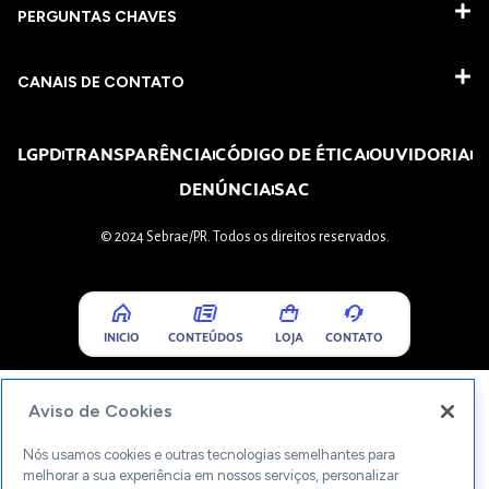
PERGUNTAS CHAVES​
CANAIS DE CONTATO
LGPD
TRANSPARÊNCIA
CÓDIGO DE ÉTICA
OUVIDORIA
DENÚNCIA
SAC
© 2024 Sebrae/PR. Todos os direitos reservados.
INICIO
CONTEÚDOS
LOJA
CONTATO
Aviso de Cookies
Nós usamos cookies e outras tecnologias semelhantes para
melhorar a sua experiência em nossos serviços, personalizar