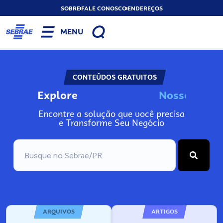
SOBRE
FALE CONOSCO
ENDEREÇOS
MENU
CONTEÚDOS GRATUITOS
Explore
N
o
s
s
o
s
A
Encontre a solução que você precisa
e Transforme Seu Negócio
ARQUIVOS
ARTIGOS