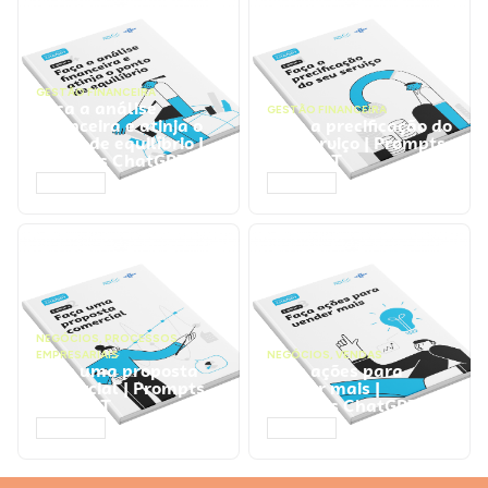
GESTÃO FINANCEIRA
Faça a análise
GESTÃO FINANCEIRA
financeira e atinja o
Faça a precificação do
ponto de equilíbrio |
seu serviço | Prompts
Prompts ChatGPT
ChatGPT
ACESSAR
ACESSAR
NEGÓCIOS
,
PROCESSOS
EMPRESARIAIS
NEGÓCIOS
,
VENDAS
Faça uma proposta
Faça ações para
comercial | Prompts
vender mais |
ChatGPT
Prompts ChatGPT
ACESSAR
ACESSAR