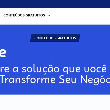
CONTEÚDOS GRATUITOS
CONTEÚDOS GRATUITOS
lore
re a solução que você 
 Transforme Seu Negóc