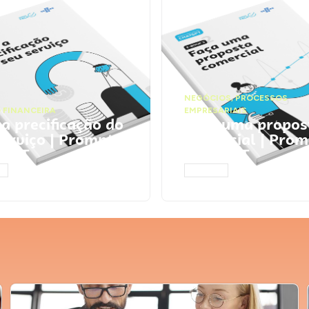
NEGÓCIOS
,
PROCESSOS
 FINANCEIRA
EMPRESARIAIS
 a precificação do
Faça uma propos
serviço | Prompts
comercial | Prom
tGPT
ChatGPT
AR
ACESSAR