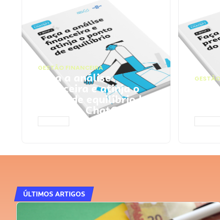
GESTÃO FINANCEIRA
Faça a análise
GESTÃO
financeira e atinja o
Faça
ponto de equilíbrio |
seu 
Prompts ChatGPT
Cha
ACESSAR
ACESS
ÚLTIMOS ARTIGOS