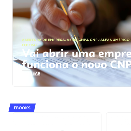
ABERTURA DE EMPRESA
,
ABRIR CNPJ
,
CNPJ ALFANUMÉRICO
FEDERAL
Vai abrir uma empr
funciona o novo CN
ACESSAR
EBOOKS