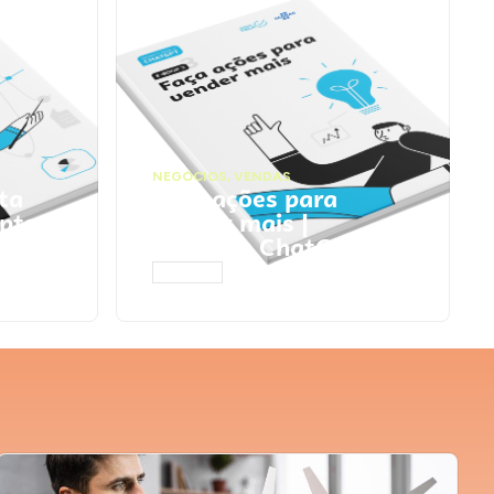
NEGÓCIOS
,
VENDAS
ta
Faça ações para
pts
vender mais |
Prompts ChatGPT
ACESSAR