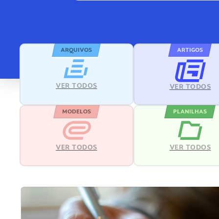
ARQUIVOS
ARTIGOS
VER TODOS
VER TODOS
MODELOS
PLANILHAS
VER TODOS
VER TODOS