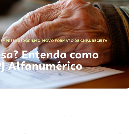
,
EMPREENDEDORISMO
,
NOVO FORMATO DE CNPJ
,
RECEITA
esa? Entenda como
PJ Alfanumérico