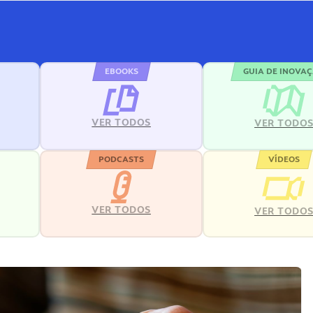
EBOOKS
GUIA DE INOVA
VER TODOS
VER TODO
PODCASTS
VÍDEOS
VER TODOS
VER TODO