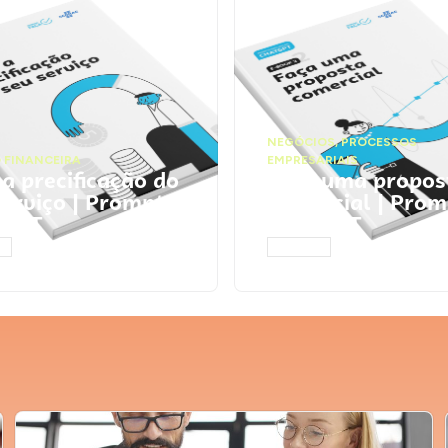
NEGÓCIOS
,
PROCESSOS
 FINANCEIRA
EMPRESARIAIS
 a precificação do
Faça uma propos
serviço | Prompts
comercial | Prom
tGPT
ChatGPT
AR
ACESSAR