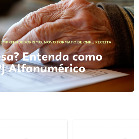
,
EMPREENDEDORISMO
,
NOVO FORMATO DE CNPJ
,
RECEITA
esa? Entenda como
PJ Alfanumérico