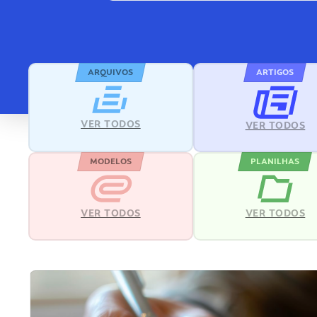
ARQUIVOS
ARTIGOS
VER TODOS
VER TODOS
MODELOS
PLANILHAS
VER TODOS
VER TODOS