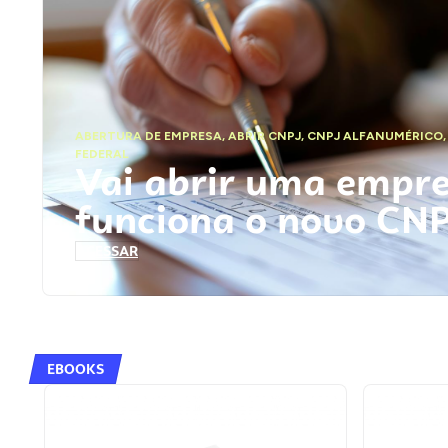
ABERTURA DE EMPRESA
,
ABRIR CNPJ
,
CNPJ ALFANUMÉRICO
FEDERAL
Vai abrir uma empr
funciona o novo CN
ACESSAR
EBOOKS