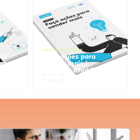
NEGÓCIOS
,
VENDAS
ta
Faça ações para
pts
vender mais |
Prompts ChatGPT
ACESSAR