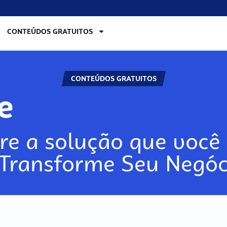
CONTEÚDOS GRATUITOS
CONTEÚDOS GRATUITOS
lore
re a solução que você 
 Transforme Seu Negóc