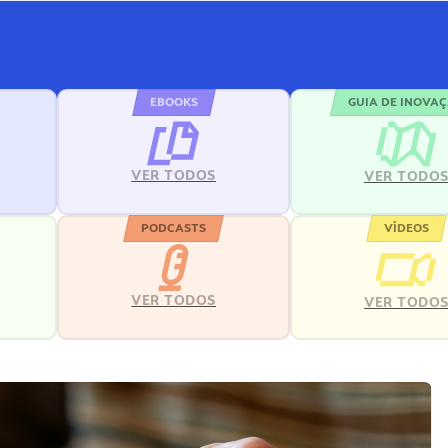
EBOOKS
GUIA DE INOVA
VER TODOS
VER TODO
PODCASTS
VÍDEOS
VER TODOS
VER TODO