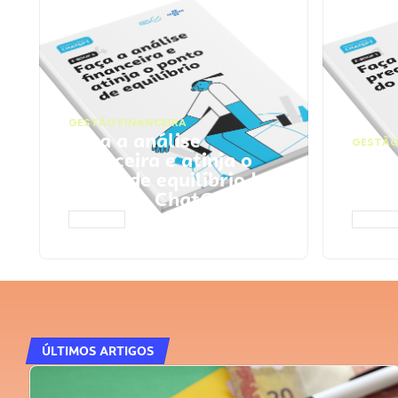
GESTÃO FINANCEIRA
Faça a análise
GESTÃO
financeira e atinja o
Faça
ponto de equilíbrio |
seu 
Prompts ChatGPT
Cha
ACESSAR
ACESS
ÚLTIMOS ARTIGOS