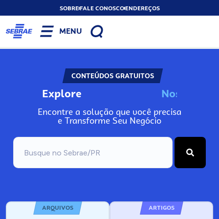
SOBRE
FALE CONOSCO
ENDEREÇOS
MENU
CONTEÚDOS GRATUITOS
Explore
N
o
s
s
o
s
A
Encontre a solução que você precisa
e Transforme Seu Negócio
ARQUIVOS
ARTIGOS