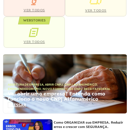
VER TODOS
VER TODOS
WEBSTORIES
VER TODOS
ABERTURA DE EMPRESA
,
ABRIR CNPJ
,
CNPJ ALFANUMÉRICO
,
EMPREENDEDORISMO
,
NOVO FORMATO DE CNPJ
,
RECEITA FEDERAL
Vai abrir uma empresa? Entenda como
funciona o novo CNPJ Alfanumérico
ACESSAR
Como ORGANIZAR sua EMPRESA. Reduzir
erros e crescer com SEGURANÇA.