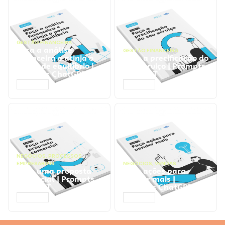
GESTÃO FINANCEIRA
Faça a análise
GESTÃO FINANCEIRA
financeira e atinja o
Faça a precificação do
ponto de equilíbrio |
seu serviço | Prompts
Prompts ChatGPT
ChatGPT
ACESSAR
ACESSAR
NEGÓCIOS
,
PROCESSOS
EMPRESARIAIS
NEGÓCIOS
,
VENDAS
Faça uma proposta
Faça ações para
comercial | Prompts
vender mais |
ChatGPT
Prompts ChatGPT
ACESSAR
ACESSAR