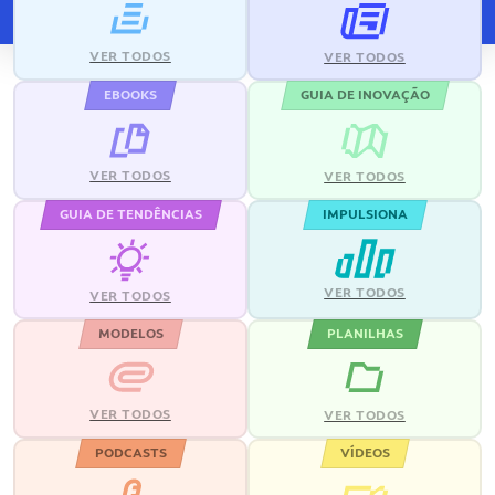
VER TODOS
VER TODOS
EBOOKS
GUIA DE INOVAÇÃO
VER TODOS
VER TODOS
GUIA DE TENDÊNCIAS
IMPULSIONA
VER TODOS
VER TODOS
MODELOS
PLANILHAS
VER TODOS
VER TODOS
PODCASTS
VÍDEOS