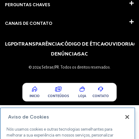
PERGUNTAS CHAVES​
CANAIS DE CONTATO
LGPD
TRANSPARÊNCIA
CÓDIGO DE ÉTICA
OUVIDORIA
DENÚNCIA
SAC
© 2024 Sebrae/PR. Todos os direitos reservados.
INICIO
CONTEÚDOS
LOJA
CONTATO
Aviso de Cookies
Nós usamos cookies e outras tecnologias semelhantes para
melhorar a sua experiência em nossos serviços, personalizar