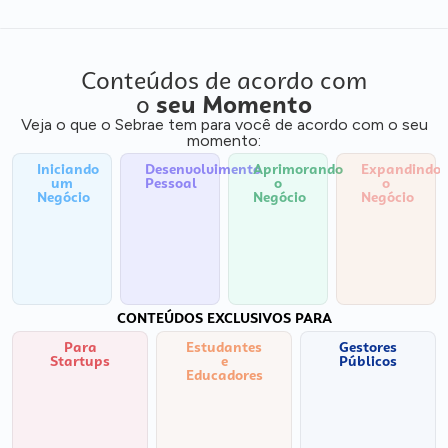
Conteúdos de acordo com
o
seu Momento
Veja o que o Sebrae tem para você de acordo com o seu
momento:
Iniciando
Desenvolvimento
Aprimorando
Expandindo
um
Pessoal
o
o
Negócio
Negócio
Negócio
CONTEÚDOS EXCLUSIVOS PARA
Para
Estudantes
Gestores
Startups
e
Públicos
Educadores