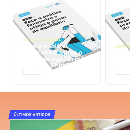
GESTÃO FINANCEIRA
Faça a análise
GESTÃO
financeira e atinja o
Faça
ponto de equilíbrio |
seu 
Prompts ChatGPT
Cha
ACESSAR
ACESS
ÚLTIMOS ARTIGOS