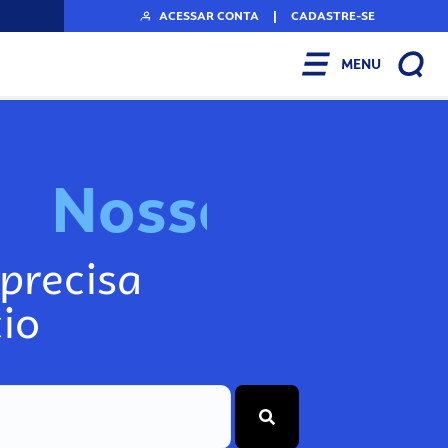
ACESSAR CONTA
|
CADASTRE-SE
MENU
N
o
s
s
o
s
I
n
f
precisa
io