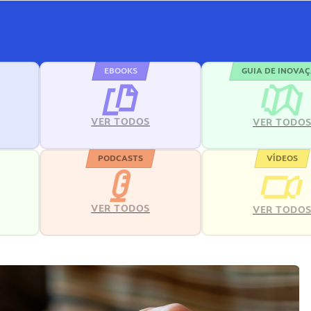
EBOOKS
GUIA DE INOVA
VER TODOS
VER TODO
PODCASTS
VÍDEOS
VER TODOS
VER TODO