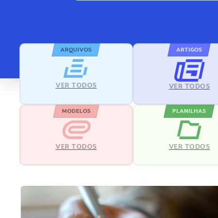
ARQUIVOS
ARTIGOS
VER TODOS
VER TODOS
MODELOS
PLANILHAS
VER TODOS
VER TODOS