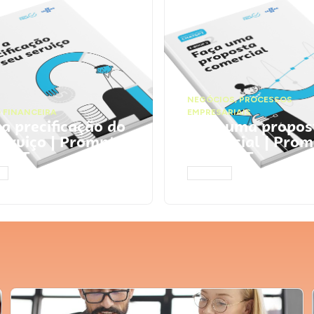
NEGÓCIOS
,
PROCESSOS
 FINANCEIRA
EMPRESARIAIS
 a precificação do
Faça uma propos
serviço | Prompts
comercial | Prom
tGPT
ChatGPT
AR
ACESSAR