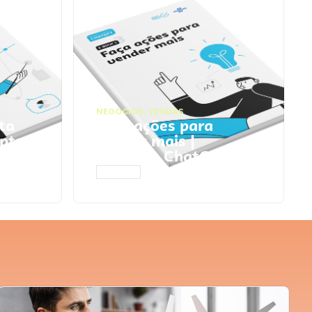
NEGÓCIOS
,
VENDAS
ta
Faça ações para
pts
vender mais |
Prompts ChatGPT
ACESSAR