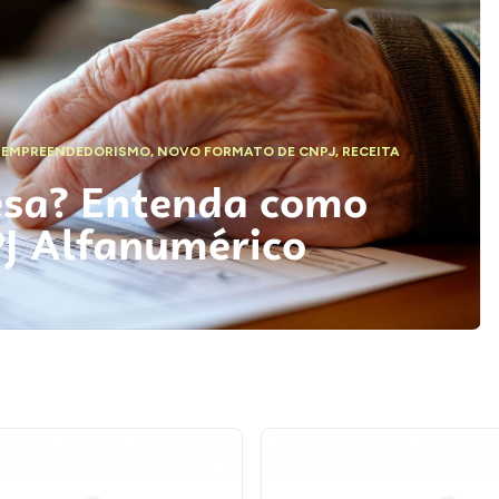
,
EMPREENDEDORISMO
,
NOVO FORMATO DE CNPJ
,
RECEITA
esa? Entenda como
PJ Alfanumérico