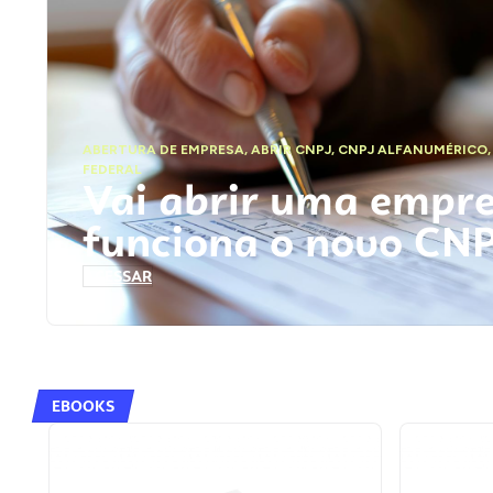
ABERTURA DE EMPRESA
,
ABRIR CNPJ
,
CNPJ ALFANUMÉRICO
FEDERAL
Vai abrir uma empr
funciona o novo CN
ACESSAR
EBOOKS