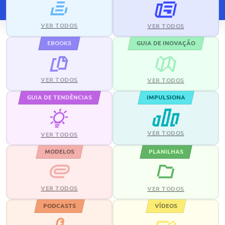
VER TODOS
VER TODOS
EBOOKS
GUIA DE INOVAÇÃO
VER TODOS
VER TODOS
GUIA DE TENDÊNCIAS
IMPULSIONA
VER TODOS
VER TODOS
MODELOS
PLANILHAS
VER TODOS
VER TODOS
PODCASTS
VÍDEOS