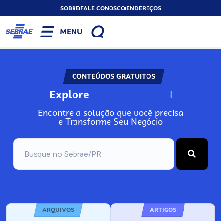
SOBRE
FALE CONOSCO
ENDEREÇOS
MENU
CONTEÚDOS GRATUITOS
Explore
N
o
s
s
o
s
A
Encontre a solução que você precisa
e Transforme Seu Negócio
ARQUIVOS
ARTIGOS