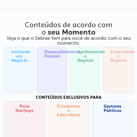
Conteúdos de acordo com
o
seu Momento
Veja o que o Sebrae tem para você de acordo com o seu
momento:
Iniciando
Desenvolvimento
Aprimorando
Expandindo
um
Pessoal
o
o
Negócio
Negócio
Negócio
CONTEÚDOS EXCLUSIVOS PARA
Para
Estudantes
Gestores
Startups
e
Públicos
Educadores