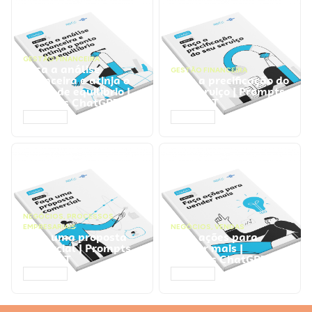
GESTÃO FINANCEIRA
Faça a análise
GESTÃO FINANCEIRA
financeira e atinja o
Faça a precificação do
ponto de equilíbrio |
seu serviço | Prompts
Prompts ChatGPT
ChatGPT
ACESSAR
ACESSAR
NEGÓCIOS
,
PROCESSOS
EMPRESARIAIS
NEGÓCIOS
,
VENDAS
Faça uma proposta
Faça ações para
comercial | Prompts
vender mais |
ChatGPT
Prompts ChatGPT
ACESSAR
ACESSAR