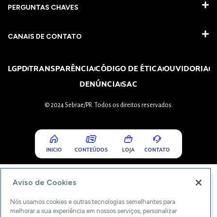
PERGUNTAS CHAVES​
CANAIS DE CONTATO
LGPD
TRANSPARÊNCIA
CÓDIGO DE ÉTICA
OUVIDORIA
DENÚNCIA
SAC
© 2024 Sebrae/PR. Todos os direitos reservados.
INICIO
CONTEÚDOS
LOJA
CONTATO
Aviso de Cookies
Nós usamos cookies e outras tecnologias semelhantes para
melhorar a sua experiência em nossos serviços, personalizar