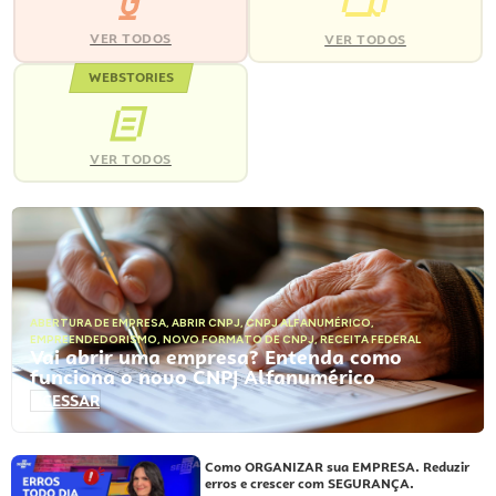
VER TODOS
VER TODOS
WEBSTORIES
VER TODOS
ABERTURA DE EMPRESA
,
ABRIR CNPJ
,
CNPJ ALFANUMÉRICO
,
EMPREENDEDORISMO
,
NOVO FORMATO DE CNPJ
,
RECEITA FEDERAL
Vai abrir uma empresa? Entenda como
funciona o novo CNPJ Alfanumérico
ACESSAR
Como ORGANIZAR sua EMPRESA. Reduzir
erros e crescer com SEGURANÇA.