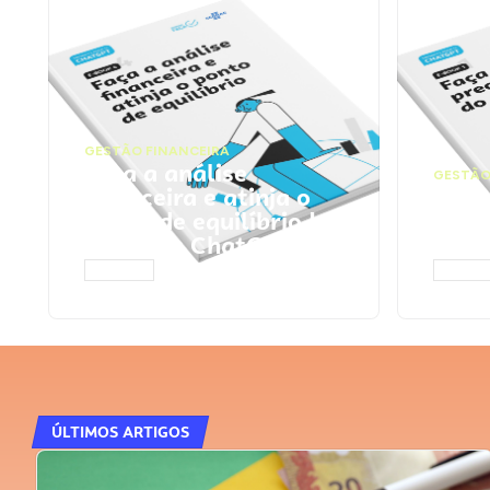
GESTÃO FINANCEIRA
Faça a análise
GESTÃO
financeira e atinja o
Faça
ponto de equilíbrio |
seu 
Prompts ChatGPT
Cha
ACESSAR
ACESS
ÚLTIMOS ARTIGOS