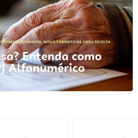
,
EMPREENDEDORISMO
,
NOVO FORMATO DE CNPJ
,
RECEITA
esa? Entenda como
PJ Alfanumérico