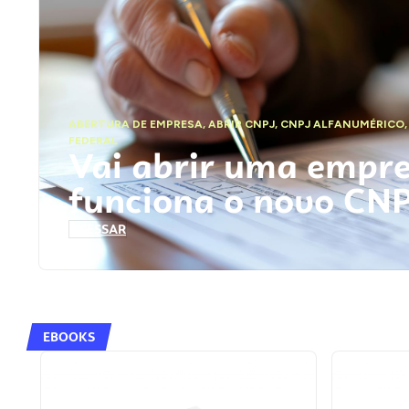
ABERTURA DE EMPRESA
,
ABRIR CNPJ
,
CNPJ ALFANUMÉRICO
FEDERAL
Vai abrir uma empr
funciona o novo CN
ACESSAR
EBOOKS