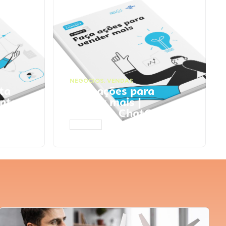
NEGÓCIOS
,
VENDAS
ta
Faça ações para
pts
vender mais |
Prompts ChatGPT
ACESSAR