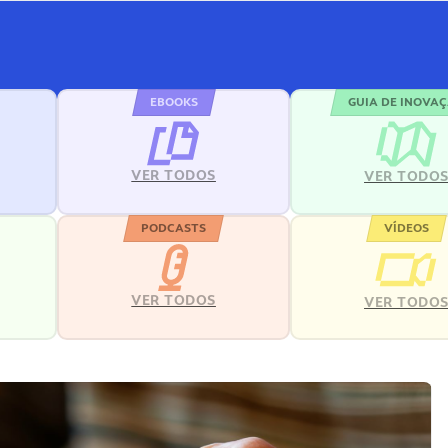
EBOOKS
GUIA DE INOVA
VER TODOS
VER TODO
PODCASTS
VÍDEOS
VER TODOS
VER TODO