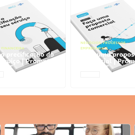
NEGÓCIOS
,
PROCESSOS
 FINANCEIRA
EMPRESARIAIS
 a precificação do
Faça uma propos
serviço | Prompts
comercial | Prom
tGPT
ChatGPT
AR
ACESSAR