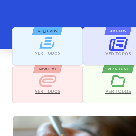
ARQUIVOS
ARTIGOS
VER TODOS
VER TODOS
MODELOS
PLANILHAS
VER TODOS
VER TODOS