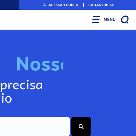
ACESSAR CONTA
|
CADASTRE-SE
MENU
N
o
s
s
o
s
I
n
f
o
g
precisa
io