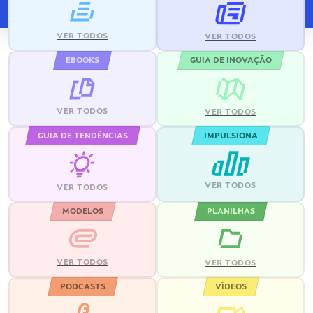
VER TODOS
VER TODOS
EBOOKS
GUIA DE INOVAÇÃO
VER TODOS
VER TODOS
GUIA DE TENDÊNCIAS
IMPULSIONA
VER TODOS
VER TODOS
MODELOS
PLANILHAS
VER TODOS
VER TODOS
PODCASTS
VÍDEOS