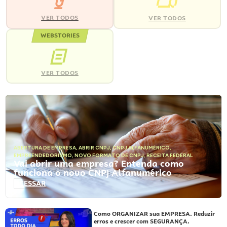
VER TODOS
VER TODOS
WEBSTORIES
VER TODOS
ABERTURA DE EMPRESA
,
ABRIR CNPJ
,
CNPJ ALFANUMÉRICO
,
EMPREENDEDORISMO
,
NOVO FORMATO DE CNPJ
,
RECEITA FEDERAL
Vai abrir uma empresa? Entenda como
funciona o novo CNPJ Alfanumérico
ACESSAR
Como ORGANIZAR sua EMPRESA. Reduzir
erros e crescer com SEGURANÇA.