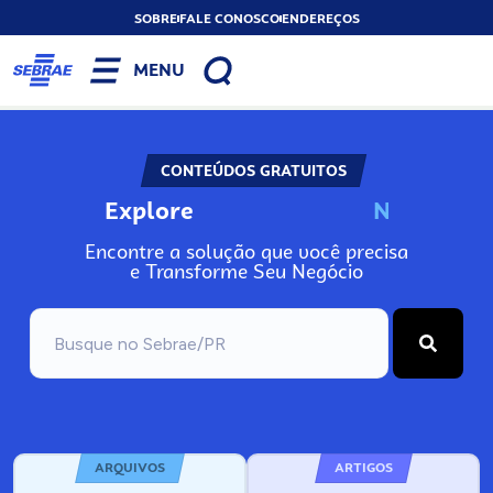
SOBRE
FALE CONOSCO
ENDEREÇOS
MENU
CONTEÚDOS GRATUITOS
Explore
N
o
s
s
o
s
A
Encontre a solução que você precisa
e Transforme Seu Negócio
ARQUIVOS
ARTIGOS