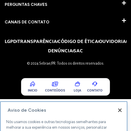
PERGUNTAS CHAVES​
CANAIS DE CONTATO
LGPD
TRANSPARÊNCIA
CÓDIGO DE ÉTICA
OUVIDORIA
DENÚNCIA
SAC
© 2024 Sebrae/PR. Todos os direitos reservados.
INICIO
CONTEÚDOS
LOJA
CONTATO
Aviso de Cookies
Nós usamos cookies e outras tecnologias semelhantes para
melhorar a sua experiência em nossos serviços, personalizar