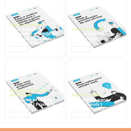
GESTÃO FINANCEIRA
Faça a análise
GESTÃO FINANCEIRA
financeira e atinja o
Faça a precificação do
ponto de equilíbrio |
seu serviço | Prompts
Prompts ChatGPT
ChatGPT
ACESSAR
ACESSAR
NEGÓCIOS
,
PROCESSOS
EMPRESARIAIS
NEGÓCIOS
,
VENDAS
Faça uma proposta
Faça ações para
comercial | Prompts
vender mais |
ChatGPT
Prompts ChatGPT
ACESSAR
ACESSAR