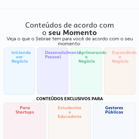
Conteúdos de acordo com
o
seu Momento
Veja o que o Sebrae tem para você de acordo com o seu
momento:
Iniciando
Desenvolvimento
Aprimorando
Expandindo
um
Pessoal
o
o
Negócio
Negócio
Negócio
CONTEÚDOS EXCLUSIVOS PARA
Para
Estudantes
Gestores
Startups
e
Públicos
Educadores