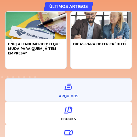
ÚLTIMOS ARTIGOS
: O QUE
DICAS PARA OBTER CRÉDITO
FAÇA A DIFERENÇA: SEJA
 TEM
SUSTENTÁVEL, SEJA
INOVADOR
ARQUIVOS
EBOOKS