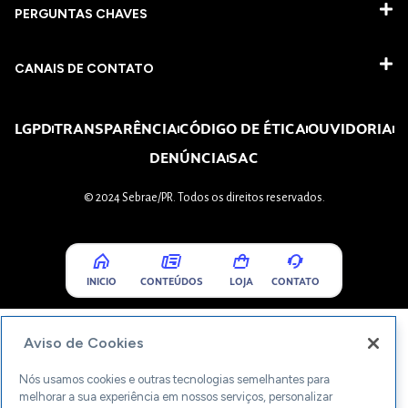
PERGUNTAS CHAVES​
CANAIS DE CONTATO
LGPD
TRANSPARÊNCIA
CÓDIGO DE ÉTICA
OUVIDORIA
DENÚNCIA
SAC
© 2024 Sebrae/PR. Todos os direitos reservados.
INICIO
CONTEÚDOS
LOJA
CONTATO
Aviso de Cookies
Nós usamos cookies e outras tecnologias semelhantes para
melhorar a sua experiência em nossos serviços, personalizar