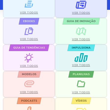
VER TODOS
VER TODOS
EBOOKS
GUIA DE INOVAÇÃO
VER TODOS
VER TODOS
GUIA DE TENDÊNCIAS
IMPULSIONA
VER TODOS
VER TODOS
MODELOS
PLANILHAS
VER TODOS
VER TODOS
PODCASTS
VÍDEOS