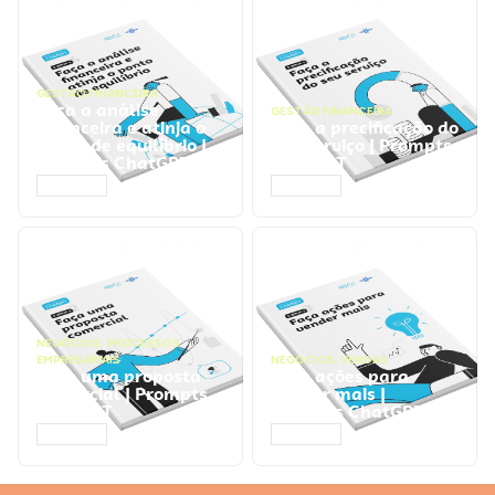
GESTÃO FINANCEIRA
Faça a análise
GESTÃO FINANCEIRA
financeira e atinja o
Faça a precificação do
ponto de equilíbrio |
seu serviço | Prompts
Prompts ChatGPT
ChatGPT
ACESSAR
ACESSAR
NEGÓCIOS
,
PROCESSOS
EMPRESARIAIS
NEGÓCIOS
,
VENDAS
Faça uma proposta
Faça ações para
comercial | Prompts
vender mais |
ChatGPT
Prompts ChatGPT
ACESSAR
ACESSAR