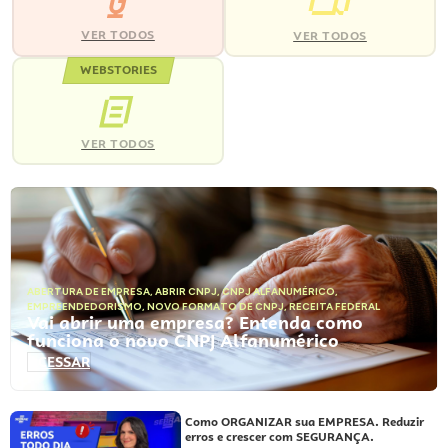
VER TODOS
VER TODOS
WEBSTORIES
VER TODOS
ABERTURA DE EMPRESA
,
ABRIR CNPJ
,
CNPJ ALFANUMÉRICO
,
EMPREENDEDORISMO
,
NOVO FORMATO DE CNPJ
,
RECEITA FEDERAL
Vai abrir uma empresa? Entenda como
funciona o novo CNPJ Alfanumérico
ACESSAR
Como ORGANIZAR sua EMPRESA. Reduzir
erros e crescer com SEGURANÇA.