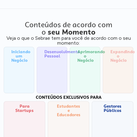
Conteúdos de acordo com
o
seu Momento
Veja o que o Sebrae tem para você de acordo com o seu
momento:
Iniciando
Desenvolvimento
Aprimorando
Expandindo
um
Pessoal
o
o
Negócio
Negócio
Negócio
CONTEÚDOS EXCLUSIVOS PARA
Para
Estudantes
Gestores
Startups
e
Públicos
Educadores