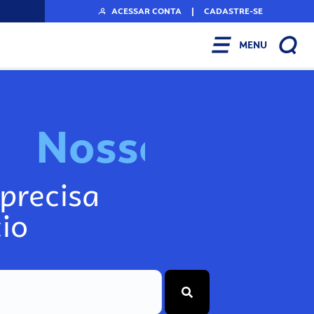
ACESSAR CONTA
|
CADASTRE-SE
MENU
N
o
s
s
o
s
I
n
f
o
g
precisa
io