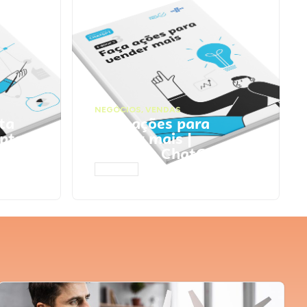
NEGÓCIOS
,
VENDAS
ta
Faça ações para
pts
vender mais |
Prompts ChatGPT
ACESSAR