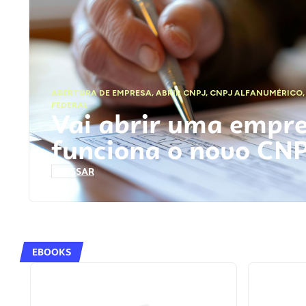
ABERTURA DE EMPRESA
,
ABRIR CNPJ
,
CNPJ ALFANUMÉRICO
FEDERAL
Vai abrir uma empr
funciona o novo CN
ACESSAR
EBOOKS