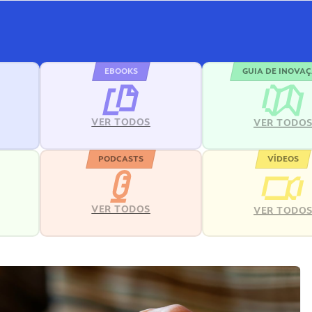
EBOOKS
GUIA DE INOVA
VER TODOS
VER TODO
PODCASTS
VÍDEOS
VER TODOS
VER TODO