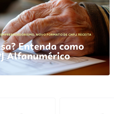
,
EMPREENDEDORISMO
,
NOVO FORMATO DE CNPJ
,
RECEITA
esa? Entenda como
PJ Alfanumérico