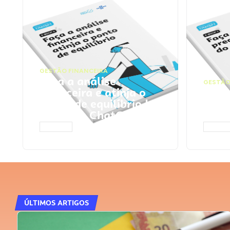
GESTÃO FINANCEIRA
Faça a análise
GESTÃO
financeira e atinja o
Faça
ponto de equilíbrio |
seu 
Prompts ChatGPT
Cha
ACESSAR
ACESS
ÚLTIMOS ARTIGOS