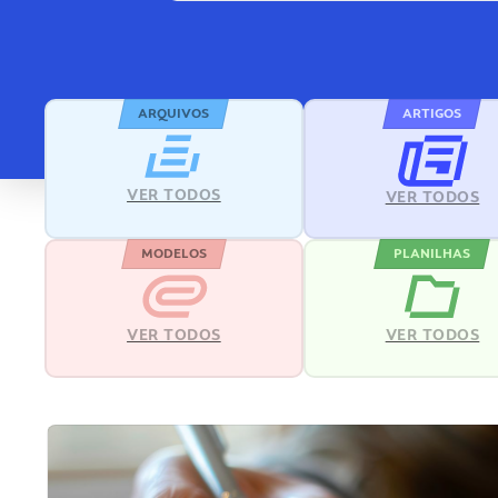
ARQUIVOS
ARTIGOS
VER TODOS
VER TODOS
MODELOS
PLANILHAS
VER TODOS
VER TODOS