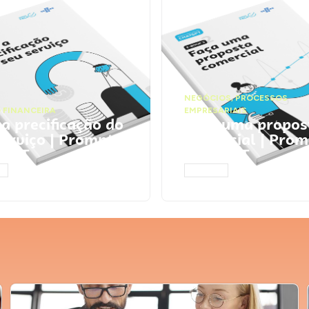
NEGÓCIOS
,
PROCESSOS
 FINANCEIRA
EMPRESARIAIS
 a precificação do
Faça uma propos
serviço | Prompts
comercial | Prom
tGPT
ChatGPT
AR
ACESSAR