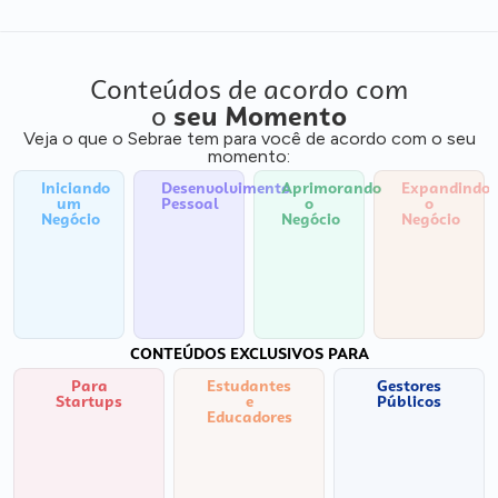
Conteúdos de acordo com
o
seu Momento
Veja o que o Sebrae tem para você de acordo com o seu
momento:
Iniciando
Desenvolvimento
Aprimorando
Expandindo
um
Pessoal
o
o
Negócio
Negócio
Negócio
CONTEÚDOS EXCLUSIVOS PARA
Para
Estudantes
Gestores
Startups
e
Públicos
Educadores