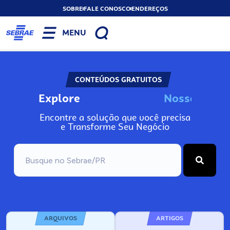
SOBRE
FALE CONOSCO
ENDEREÇOS
MENU
CONTEÚDOS GRATUITOS
Explore
N
o
s
s
o
s
I
n
f
o
Encontre a solução que você precisa
e Transforme Seu Negócio
ARQUIVOS
ARTIGOS