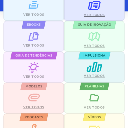
VER TODOS
VER TODOS
EBOOKS
GUIA DE INOVAÇÃO
VER TODOS
VER TODOS
GUIA DE TENDÊNCIAS
IMPULSIONA
VER TODOS
VER TODOS
MODELOS
PLANILHAS
VER TODOS
VER TODOS
PODCASTS
VÍDEOS