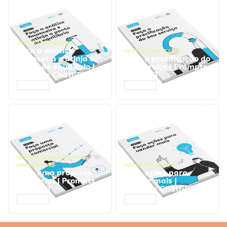
GESTÃO FINANCEIRA
Faça a análise
GESTÃO FINANCEIRA
financeira e atinja o
Faça a precificação do
ponto de equilíbrio |
seu serviço | Prompts
Prompts ChatGPT
ChatGPT
ACESSAR
ACESSAR
NEGÓCIOS
,
PROCESSOS
EMPRESARIAIS
NEGÓCIOS
,
VENDAS
Faça uma proposta
Faça ações para
comercial | Prompts
vender mais |
ChatGPT
Prompts ChatGPT
ACESSAR
ACESSAR