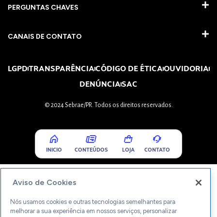
PERGUNTAS CHAVES​
CANAIS DE CONTATO
LGPD
TRANSPARÊNCIA
CÓDIGO DE ÉTICA
OUVIDORIA
DENÚNCIA
SAC
© 2024 Sebrae/PR. Todos os direitos reservados.
INICIO
CONTEÚDOS
LOJA
CONTATO
Aviso de Cookies
Nós usamos cookies e outras tecnologias semelhantes para
melhorar a sua experiência em nossos serviços, personalizar