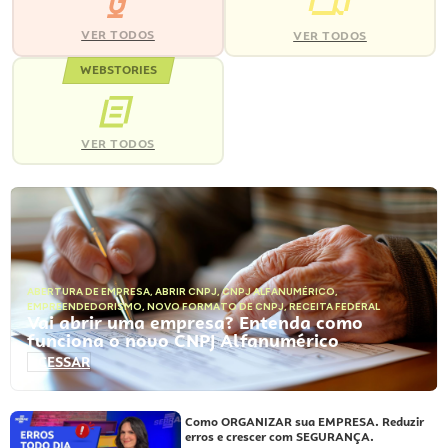
VER TODOS
VER TODOS
WEBSTORIES
VER TODOS
ABERTURA DE EMPRESA
,
ABRIR CNPJ
,
CNPJ ALFANUMÉRICO
,
EMPREENDEDORISMO
,
NOVO FORMATO DE CNPJ
,
RECEITA FEDERAL
Vai abrir uma empresa? Entenda como
funciona o novo CNPJ Alfanumérico
ACESSAR
Como ORGANIZAR sua EMPRESA. Reduzir
erros e crescer com SEGURANÇA.