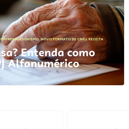
,
EMPREENDEDORISMO
,
NOVO FORMATO DE CNPJ
,
RECEITA
esa? Entenda como
PJ Alfanumérico