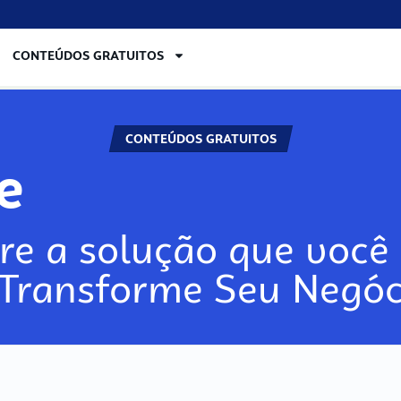
CONTEÚDOS GRATUITOS
CONTEÚDOS GRATUITOS
lore
re a solução que você 
 Transforme Seu Negóc