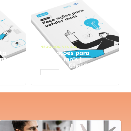
NEGÓCIOS
,
VENDAS
ta
Faça ações para
pts
vender mais |
Prompts ChatGPT
ACESSAR