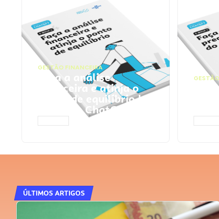
GESTÃO FINANCEIRA
Faça a análise
GESTÃO
financeira e atinja o
Faça
ponto de equilíbrio |
seu 
Prompts ChatGPT
Cha
ACESSAR
ACESS
ÚLTIMOS ARTIGOS