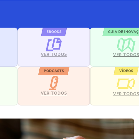
EBOOKS
GUIA DE INOVA
VER TODOS
VER TODO
PODCASTS
VÍDEOS
VER TODOS
VER TODO