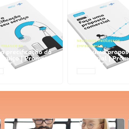
NEGÓCIOS
,
PROCESSOS
 FINANCEIRA
EMPRESARIAIS
 a precificação do
Faça uma propos
serviço | Prompts
comercial | Prom
tGPT
ChatGPT
AR
ACESSAR