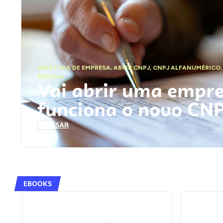
ABERTURA DE EMPRESA
,
ABRIR CNPJ
,
CNPJ ALFANUMÉRICO
FEDERAL
Vai abrir uma empr
funciona o novo CN
ACESSAR
EBOOKS