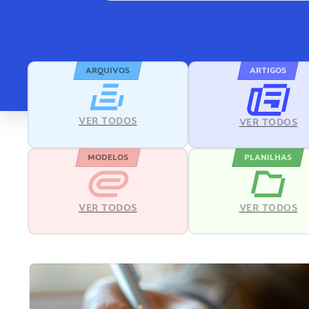
ARQUIVOS
ARTIGOS
VER TODOS
VER TODOS
MODELOS
PLANILHAS
VER TODOS
VER TODOS