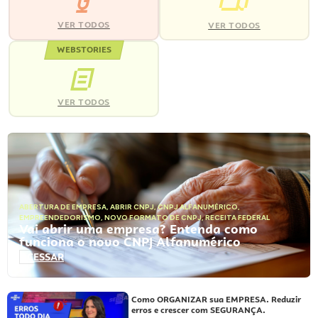
VER TODOS
VER TODOS
WEBSTORIES
VER TODOS
ABERTURA DE EMPRESA
,
ABRIR CNPJ
,
CNPJ ALFANUMÉRICO
,
EMPREENDEDORISMO
,
NOVO FORMATO DE CNPJ
,
RECEITA FEDERAL
Vai abrir uma empresa? Entenda como
funciona o novo CNPJ Alfanumérico
ACESSAR
Como ORGANIZAR sua EMPRESA. Reduzir
erros e crescer com SEGURANÇA.