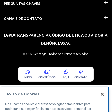
PERGUNTAS CHAVES​
CANAIS DE CONTATO
LGPD
TRANSPARÊNCIA
CÓDIGO DE ÉTICA
OUVIDORIA
DENÚNCIA
SAC
© 2024 Sebrae/PR. Todos os direitos reservados.
INICIO
CONTEÚDOS
LOJA
CONTATO
Aviso de Cookies
Nós usamos cookies e outras tecnologias semelhantes para
melhorar a sua experiência em nossos serviços, personalizar