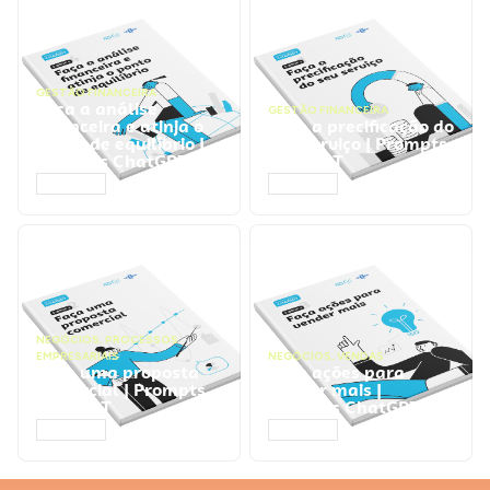
GESTÃO FINANCEIRA
Faça a análise
GESTÃO FINANCEIRA
financeira e atinja o
Faça a precificação do
ponto de equilíbrio |
seu serviço | Prompts
Prompts ChatGPT
ChatGPT
ACESSAR
ACESSAR
NEGÓCIOS
,
PROCESSOS
EMPRESARIAIS
NEGÓCIOS
,
VENDAS
Faça uma proposta
Faça ações para
comercial | Prompts
vender mais |
ChatGPT
Prompts ChatGPT
ACESSAR
ACESSAR