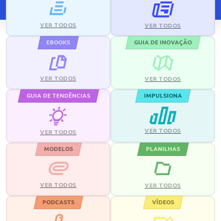
VER TODOS
VER TODOS
EBOOKS
GUIA DE INOVAÇÃO
VER TODOS
VER TODOS
GUIA DE TENDÊNCIAS
IMPULSIONA
VER TODOS
VER TODOS
MODELOS
PLANILHAS
VER TODOS
VER TODOS
PODCASTS
VÍDEOS