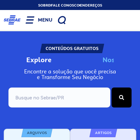
SOBRE
FALE CONOSCO
ENDEREÇOS
MENU
CONTEÚDOS GRATUITOS
Explore
N
o
s
s
o
s
A
Encontre a solução que você precisa
e Transforme Seu Negócio
ARQUIVOS
ARTIGOS