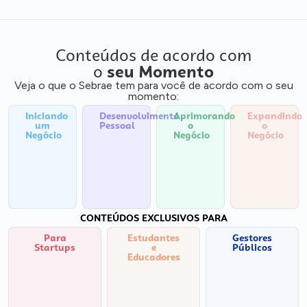
Conteúdos de acordo com
o
seu Momento
Veja o que o Sebrae tem para você de acordo com o seu
momento:
Iniciando
Desenvolvimento
Aprimorando
Expandindo
um
Pessoal
o
o
Negócio
Negócio
Negócio
CONTEÚDOS EXCLUSIVOS PARA
Para
Estudantes
Gestores
Startups
e
Públicos
Educadores