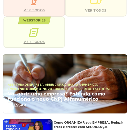
VER TODOS
VER TODOS
WEBSTORIES
VER TODOS
ABERTURA DE EMPRESA
,
ABRIR CNPJ
,
CNPJ ALFANUMÉRICO
,
EMPREENDEDORISMO
,
NOVO FORMATO DE CNPJ
,
RECEITA FEDERAL
Vai abrir uma empresa? Entenda como
funciona o novo CNPJ Alfanumérico
ACESSAR
Como ORGANIZAR sua EMPRESA. Reduzir
erros e crescer com SEGURANÇA.