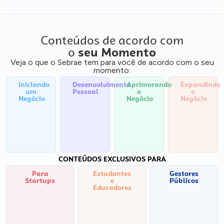
Conteúdos de acordo com
o
seu Momento
Veja o que o Sebrae tem para você de acordo com o seu
momento:
Iniciando
Desenvolvimento
Aprimorando
Expandindo
um
Pessoal
o
o
Negócio
Negócio
Negócio
CONTEÚDOS EXCLUSIVOS PARA
Para
Estudantes
Gestores
Startups
e
Públicos
Educadores