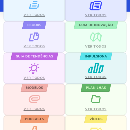
VER TODOS
VER TODOS
EBOOKS
GUIA DE INOVAÇÃO
VER TODOS
VER TODOS
GUIA DE TENDÊNCIAS
IMPULSIONA
VER TODOS
VER TODOS
MODELOS
PLANILHAS
VER TODOS
VER TODOS
PODCASTS
VÍDEOS