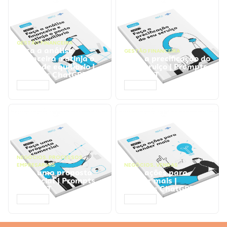
GESTÃO FINANCEIRA
Faça a análise
GESTÃO FINANCEIRA
financeira e atinja o
Faça a precificação do
ponto de equilíbrio |
seu serviço | Prompts
Prompts ChatGPT
ChatGPT
ACESSAR
ACESSAR
NEGÓCIOS
,
PROCESSOS
EMPRESARIAIS
NEGÓCIOS
,
VENDAS
Faça uma proposta
Faça ações para
comercial | Prompts
vender mais |
ChatGPT
Prompts ChatGPT
ACESSAR
ACESSAR