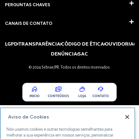
PERGUNTAS CHAVES​
CANAIS DE CONTATO
LGPD
TRANSPARÊNCIA
CÓDIGO DE ÉTICA
OUVIDORIA
DENÚNCIA
SAC
© 2024 Sebrae/PR. Todos os direitos reservados.
INICIO
CONTEÚDOS
LOJA
CONTATO
Aviso de Cookies
Nós usamos cookies e outras tecnologias semelhantes para
melhorar a sua experiência em nossos serviços, personalizar