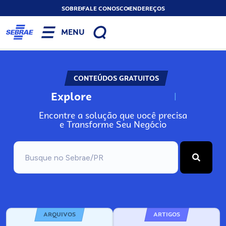
SOBRE
FALE CONOSCO
ENDEREÇOS
MENU
CONTEÚDOS GRATUITOS
Explore
N
o
s
s
o
s
A
Encontre a solução que você precisa
e Transforme Seu Negócio
ARQUIVOS
ARTIGOS