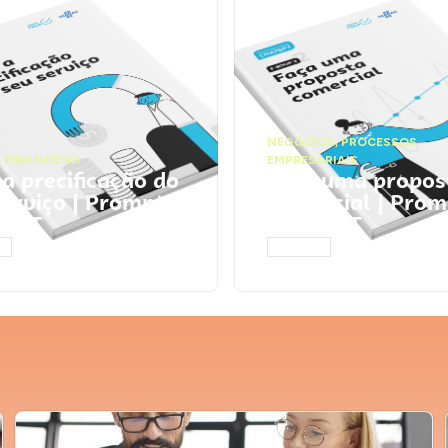
NEGÓCIOS
,
PROCESSOS
 FINANCEIRA
EMPRESARIAIS
 a precificação do
Faça uma propos
serviço | Prompts
comercial | Prom
tGPT
ChatGPT
AR
ACESSAR