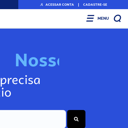
ACESSAR CONTA
|
CADASTRE-SE
MENU
N
o
s
s
o
s
I
n
f
o
g
precisa
io