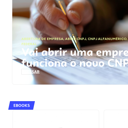
ABERTURA DE EMPRESA
,
ABRIR CNPJ
,
CNPJ ALFANUMÉRICO
FEDERAL
Vai abrir uma empr
funciona o novo CN
ACESSAR
EBOOKS