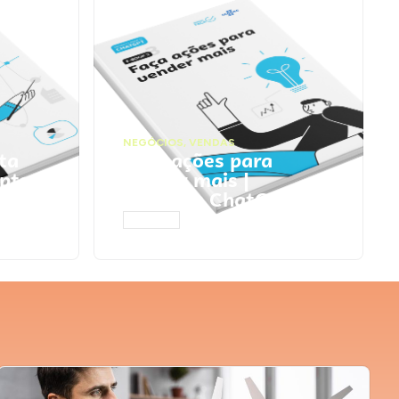
NEGÓCIOS
,
VENDAS
ta
Faça ações para
pts
vender mais |
Prompts ChatGPT
ACESSAR