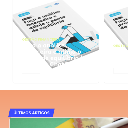
GESTÃO FINANCEIRA
Faça a análise
GESTÃO
financeira e atinja o
Faça
ponto de equilíbrio |
seu 
Prompts ChatGPT
Cha
ACESSAR
ACESS
ÚLTIMOS ARTIGOS