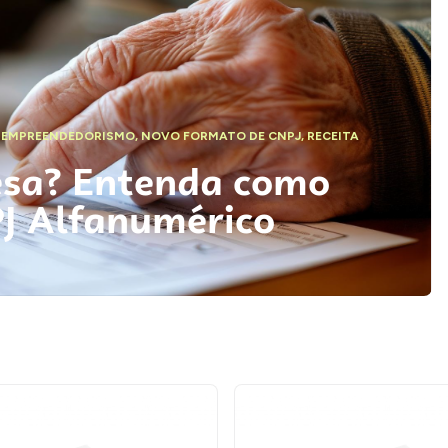
,
EMPREENDEDORISMO
,
NOVO FORMATO DE CNPJ
,
RECEITA
esa? Entenda como
PJ Alfanumérico