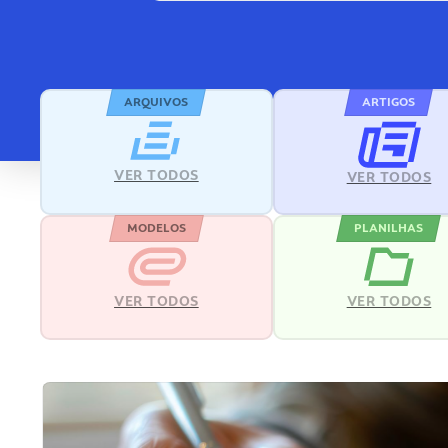
ARQUIVOS
ARTIGOS
VER TODOS
VER TODOS
MODELOS
PLANILHAS
VER TODOS
VER TODOS