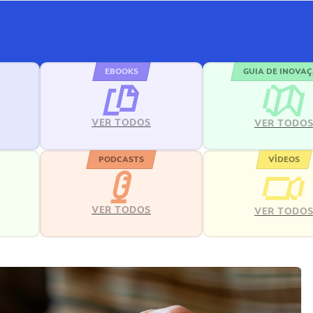
EBOOKS
GUIA DE INOVA
VER TODOS
VER TODO
PODCASTS
VÍDEOS
VER TODOS
VER TODO