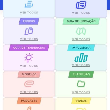
VER TODOS
VER TODOS
EBOOKS
GUIA DE INOVAÇÃO
VER TODOS
VER TODOS
GUIA DE TENDÊNCIAS
IMPULSIONA
VER TODOS
VER TODOS
MODELOS
PLANILHAS
VER TODOS
VER TODOS
PODCASTS
VÍDEOS