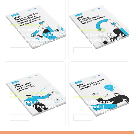
GESTÃO FINANCEIRA
Faça a análise
GESTÃO FINANCEIRA
financeira e atinja o
Faça a precificação do
ponto de equilíbrio |
seu serviço | Prompts
Prompts ChatGPT
ChatGPT
ACESSAR
ACESSAR
NEGÓCIOS
,
PROCESSOS
EMPRESARIAIS
NEGÓCIOS
,
VENDAS
Faça uma proposta
Faça ações para
comercial | Prompts
vender mais |
ChatGPT
Prompts ChatGPT
ACESSAR
ACESSAR