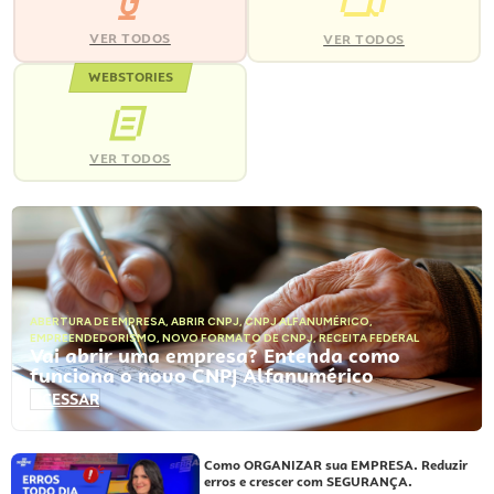
VER TODOS
VER TODOS
WEBSTORIES
VER TODOS
ABERTURA DE EMPRESA
,
ABRIR CNPJ
,
CNPJ ALFANUMÉRICO
,
EMPREENDEDORISMO
,
NOVO FORMATO DE CNPJ
,
RECEITA FEDERAL
Vai abrir uma empresa? Entenda como
funciona o novo CNPJ Alfanumérico
ACESSAR
Como ORGANIZAR sua EMPRESA. Reduzir
erros e crescer com SEGURANÇA.