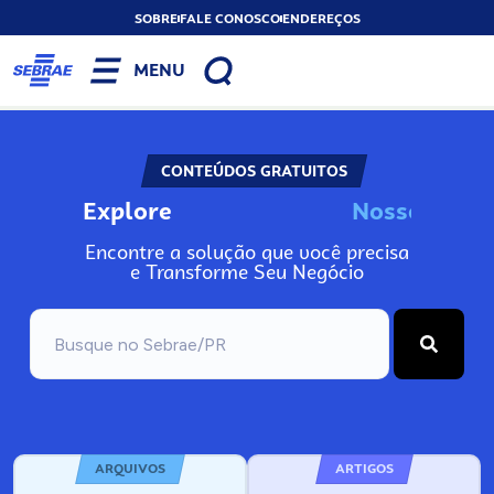
SOBRE
FALE CONOSCO
ENDEREÇOS
MENU
CONTEÚDOS GRATUITOS
Explore
N
o
s
s
o
s
I
n
f
o
Encontre a solução que você precisa
e Transforme Seu Negócio
ARQUIVOS
ARTIGOS