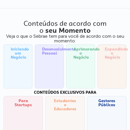
Conteúdos de acordo com
o
seu Momento
Veja o que o Sebrae tem para você de acordo com o seu
momento:
Iniciando
Desenvolvimento
Aprimorando
Expandindo
um
Pessoal
o
o
Negócio
Negócio
Negócio
CONTEÚDOS EXCLUSIVOS PARA
Para
Estudantes
Gestores
Startups
e
Públicos
Educadores