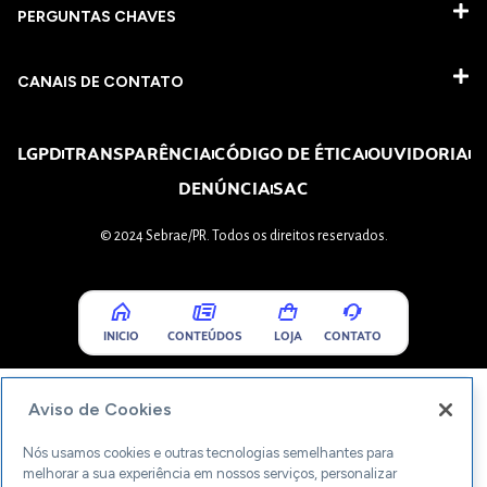
PERGUNTAS CHAVES​
CANAIS DE CONTATO
LGPD
TRANSPARÊNCIA
CÓDIGO DE ÉTICA
OUVIDORIA
DENÚNCIA
SAC
© 2024 Sebrae/PR. Todos os direitos reservados.
INICIO
CONTEÚDOS
LOJA
CONTATO
Aviso de Cookies
Nós usamos cookies e outras tecnologias semelhantes para
melhorar a sua experiência em nossos serviços, personalizar