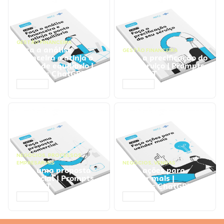
GESTÃO FINANCEIRA
Faça a análise
GESTÃO FINANCEIRA
financeira e atinja o
Faça a precificação do
ponto de equilíbrio |
seu serviço | Prompts
Prompts ChatGPT
ChatGPT
ACESSAR
ACESSAR
NEGÓCIOS
,
PROCESSOS
EMPRESARIAIS
NEGÓCIOS
,
VENDAS
Faça uma proposta
Faça ações para
comercial | Prompts
vender mais |
ChatGPT
Prompts ChatGPT
ACESSAR
ACESSAR