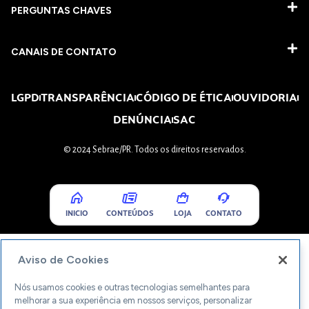
PERGUNTAS CHAVES​
CANAIS DE CONTATO
LGPD
TRANSPARÊNCIA
CÓDIGO DE ÉTICA
OUVIDORIA
DENÚNCIA
SAC
© 2024 Sebrae/PR. Todos os direitos reservados.
INICIO
CONTEÚDOS
LOJA
CONTATO
Aviso de Cookies
Nós usamos cookies e outras tecnologias semelhantes para
melhorar a sua experiência em nossos serviços, personalizar