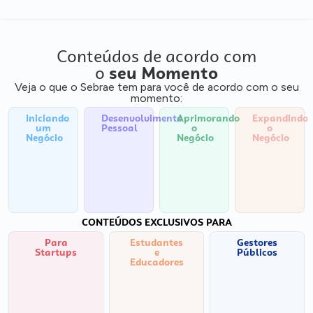
Conteúdos de acordo com
o
seu Momento
Veja o que o Sebrae tem para você de acordo com o seu
momento:
Iniciando
Desenvolvimento
Aprimorando
Expandindo
um
Pessoal
o
o
Negócio
Negócio
Negócio
CONTEÚDOS EXCLUSIVOS PARA
Para
Estudantes
Gestores
Startups
e
Públicos
Educadores