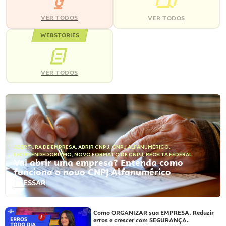
VER TODOS
VER TODOS
WEBSTORIES
VER TODOS
ABERTURA DE EMPRESA
,
ABRIR CNPJ
,
CNPJ ALFANUMÉRICO
,
EMPREENDEDORISMO
,
NOVO FORMATO DE CNPJ
,
RECEITA FEDERAL
Vai abrir uma empresa? Entenda como
funciona o novo CNPJ Alfanumérico
ACESSAR
Como ORGANIZAR sua EMPRESA. Reduzir
erros e crescer com SEGURANÇA.