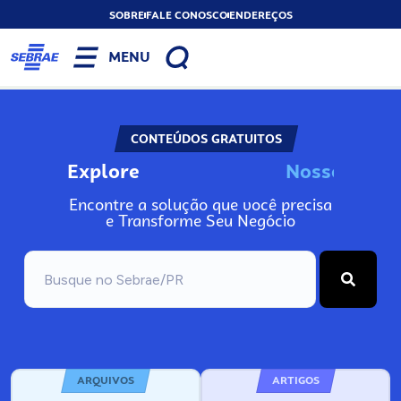
SOBRE
FALE CONOSCO
ENDEREÇOS
MENU
CONTEÚDOS GRATUITOS
Explore
N
o
s
s
o
s
I
n
f
o
Encontre a solução que você precisa
e Transforme Seu Negócio
ARQUIVOS
ARTIGOS