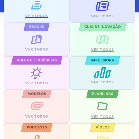
VER TODOS
VER TODOS
EBOOKS
GUIA DE INOVAÇÃO
VER TODOS
VER TODOS
GUIA DE TENDÊNCIAS
IMPULSIONA
VER TODOS
VER TODOS
MODELOS
PLANILHAS
VER TODOS
VER TODOS
PODCASTS
VÍDEOS