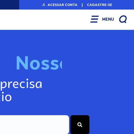
ACESSAR CONTA
|
CADASTRE-SE
MENU
N
o
s
s
o
s
I
n
f
o
g
precisa
io