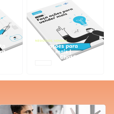
NEGÓCIOS
,
VENDAS
ta
Faça ações para
pts
vender mais |
Prompts ChatGPT
ACESSAR