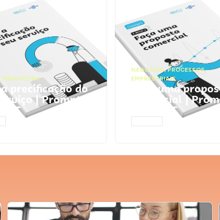
NEGÓCIOS
,
PROCESSOS
 FINANCEIRA
EMPRESARIAIS
 a precificação do
Faça uma propos
serviço | Prompts
comercial | Prom
tGPT
ChatGPT
AR
ACESSAR