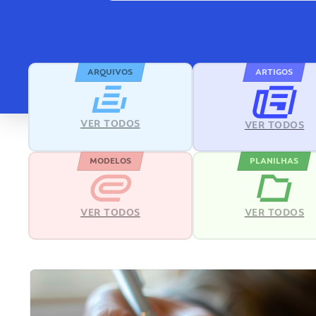
ARQUIVOS
ARTIGOS
VER TODOS
VER TODOS
MODELOS
PLANILHAS
VER TODOS
VER TODOS