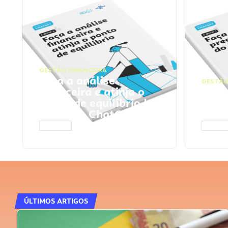
GESTÃO FINANCEIRA
Faça a análise
GESTÃO
financeira e atinja o
Faça
ponto de equilíbrio |
seu 
Prompts ChatGPT
Cha
ACESSAR
ACESS
ÚLTIMOS ARTIGOS