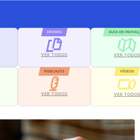
EBOOKS
GUIA DE INOVA
VER TODOS
VER TODO
PODCASTS
VÍDEOS
VER TODOS
VER TODO