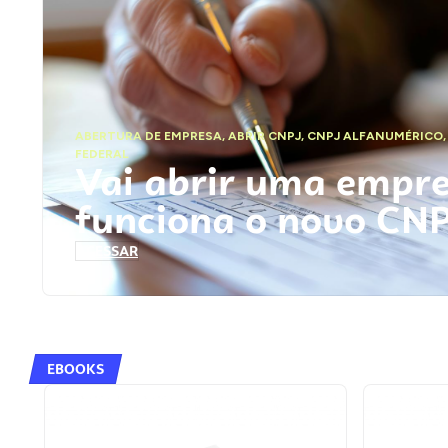
ABERTURA DE EMPRESA
,
ABRIR CNPJ
,
CNPJ ALFANUMÉRICO
FEDERAL
Vai abrir uma empr
funciona o novo CN
ACESSAR
EBOOKS