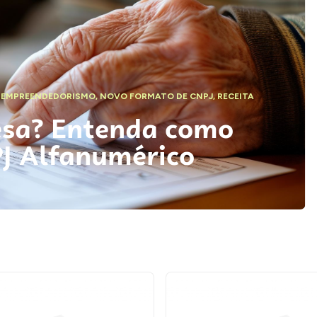
,
EMPREENDEDORISMO
,
NOVO FORMATO DE CNPJ
,
RECEITA
esa? Entenda como
PJ Alfanumérico