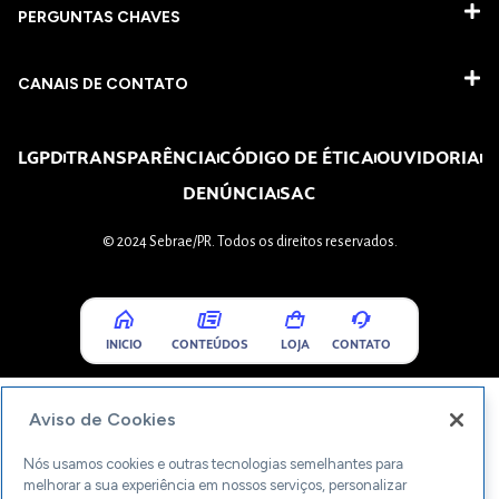
PERGUNTAS CHAVES​
CANAIS DE CONTATO
LGPD
TRANSPARÊNCIA
CÓDIGO DE ÉTICA
OUVIDORIA
DENÚNCIA
SAC
© 2024 Sebrae/PR. Todos os direitos reservados.
INICIO
CONTEÚDOS
LOJA
CONTATO
Aviso de Cookies
Nós usamos cookies e outras tecnologias semelhantes para
melhorar a sua experiência em nossos serviços, personalizar