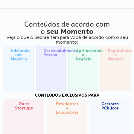
Conteúdos de acordo com
o
seu Momento
Veja o que o Sebrae tem para você de acordo com o seu
momento:
Iniciando
Desenvolvimento
Aprimorando
Expandindo
um
Pessoal
o
o
Negócio
Negócio
Negócio
CONTEÚDOS EXCLUSIVOS PARA
Para
Estudantes
Gestores
Startups
e
Públicos
Educadores