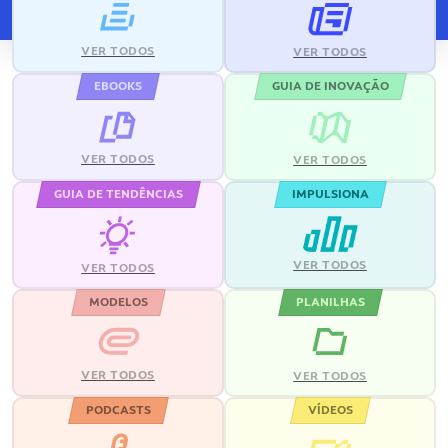
VER TODOS
VER TODOS
EBOOKS
GUIA DE INOVAÇÃO
VER TODOS
VER TODOS
GUIA DE TENDÊNCIAS
IMPULSIONA
VER TODOS
VER TODOS
MODELOS
PLANILHAS
VER TODOS
VER TODOS
PODCASTS
VÍDEOS