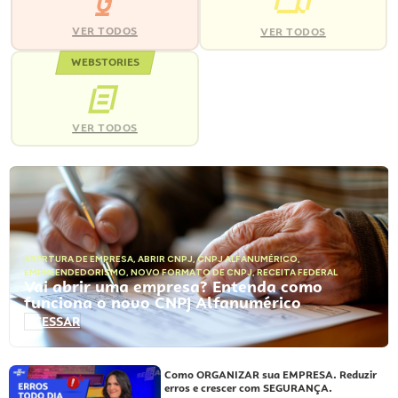
VER TODOS
VER TODOS
WEBSTORIES
VER TODOS
ABERTURA DE EMPRESA
,
ABRIR CNPJ
,
CNPJ ALFANUMÉRICO
,
EMPREENDEDORISMO
,
NOVO FORMATO DE CNPJ
,
RECEITA FEDERAL
Vai abrir uma empresa? Entenda como
funciona o novo CNPJ Alfanumérico
ACESSAR
Como ORGANIZAR sua EMPRESA. Reduzir
erros e crescer com SEGURANÇA.