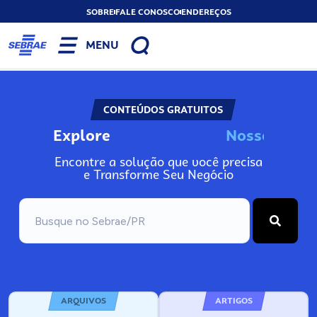
SOBRE
FALE CONOSCO
ENDEREÇOS
MENU
CONTEÚDOS GRATUITOS
Explore
N
o
s
s
o
s
A
n
Encontre a solução que você precisa
e Transforme Seu Negócio
ARQUIVOS
ARTIGOS