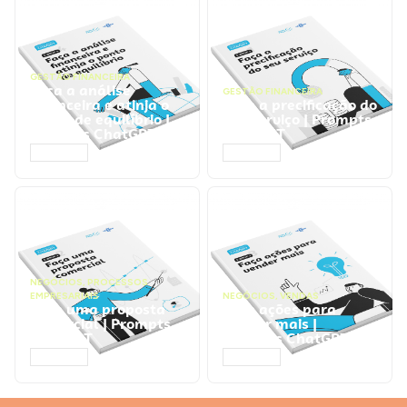
GESTÃO FINANCEIRA
Faça a análise
GESTÃO FINANCEIRA
financeira e atinja o
Faça a precificação do
ponto de equilíbrio |
seu serviço | Prompts
Prompts ChatGPT
ChatGPT
ACESSAR
ACESSAR
NEGÓCIOS
,
PROCESSOS
EMPRESARIAIS
NEGÓCIOS
,
VENDAS
Faça uma proposta
Faça ações para
comercial | Prompts
vender mais |
ChatGPT
Prompts ChatGPT
ACESSAR
ACESSAR