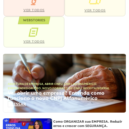
VER TODOS
VER TODOS
WEBSTORIES
VER TODOS
ABERTURA DE EMPRESA
,
ABRIR CNPJ
,
CNPJ ALFANUMÉRICO
,
EMPREENDEDORISMO
,
NOVO FORMATO DE CNPJ
,
RECEITA FEDERAL
Vai abrir uma empresa? Entenda como
funciona o novo CNPJ Alfanumérico
ACESSAR
Como ORGANIZAR sua EMPRESA. Reduzir
erros e crescer com SEGURANÇA.