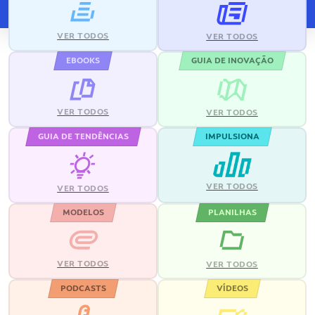
VER TODOS
VER TODOS
EBOOKS
GUIA DE INOVAÇÃO
VER TODOS
VER TODOS
GUIA DE TENDÊNCIAS
IMPULSIONA
VER TODOS
VER TODOS
MODELOS
PLANILHAS
VER TODOS
VER TODOS
PODCASTS
VÍDEOS