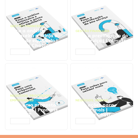
GESTÃO FINANCEIRA
Faça a análise
GESTÃO FINANCEIRA
financeira e atinja o
Faça a precificação do
ponto de equilíbrio |
seu serviço | Prompts
Prompts ChatGPT
ChatGPT
ACESSAR
ACESSAR
NEGÓCIOS
,
PROCESSOS
EMPRESARIAIS
NEGÓCIOS
,
VENDAS
Faça uma proposta
Faça ações para
comercial | Prompts
vender mais |
ChatGPT
Prompts ChatGPT
ACESSAR
ACESSAR