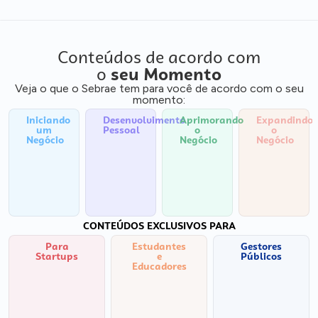
Conteúdos de acordo com
o
seu Momento
Veja o que o Sebrae tem para você de acordo com o seu
momento:
Iniciando
Desenvolvimento
Aprimorando
Expandindo
um
Pessoal
o
o
Negócio
Negócio
Negócio
CONTEÚDOS EXCLUSIVOS PARA
Para
Estudantes
Gestores
Startups
e
Públicos
Educadores