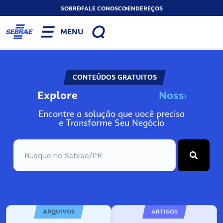
SOBRE
FALE CONOSCO
ENDEREÇOS
MENU
CONTEÚDOS GRATUITOS
Explore
N
o
s
s
o
s
I
n
Encontre a solução que você precisa
e Transforme Seu Negócio
ARQUIVOS
ARTIGOS