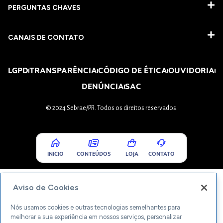
PERGUNTAS CHAVES​
CANAIS DE CONTATO
LGPD
TRANSPARÊNCIA
CÓDIGO DE ÉTICA
OUVIDORIA
DENÚNCIA
SAC
© 2024 Sebrae/PR. Todos os direitos reservados.
INICIO
CONTEÚDOS
LOJA
CONTATO
Aviso de Cookies
Nós usamos cookies e outras tecnologias semelhantes para
melhorar a sua experiência em nossos serviços, personalizar