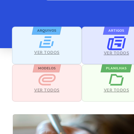
ARQUIVOS
ARTIGOS
VER TODOS
VER TODOS
MODELOS
PLANILHAS
VER TODOS
VER TODOS