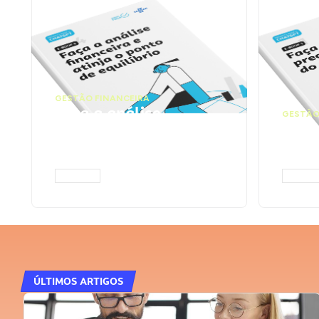
GESTÃO FINANCEIRA
Faça a análise
GESTÃO
financeira e atinja o
Faça
ponto de equilíbrio |
seu 
Prompts ChatGPT
Cha
ACESSAR
ACESS
ÚLTIMOS ARTIGOS