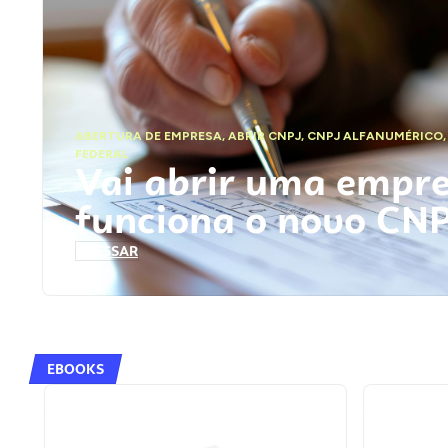
ABERTURA DE EMPRESA
,
ABRIR CNPJ
,
CNPJ ALFANUMÉRICO
FEDERAL
Vai abrir uma empr
funciona o novo CN
ACESSAR
EBOOKS