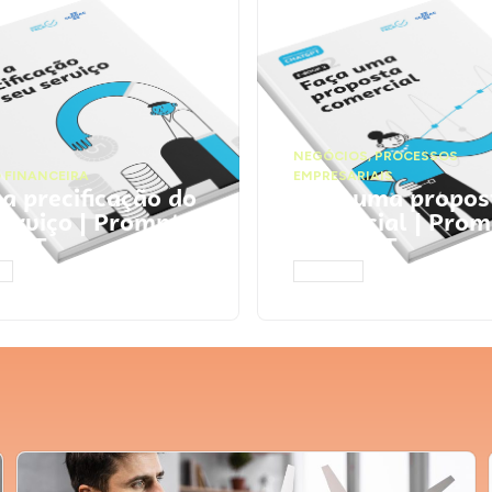
NEGÓCIOS
,
PROCESSOS
 FINANCEIRA
EMPRESARIAIS
 a precificação do
Faça uma propos
serviço | Prompts
comercial | Prom
tGPT
ChatGPT
AR
ACESSAR