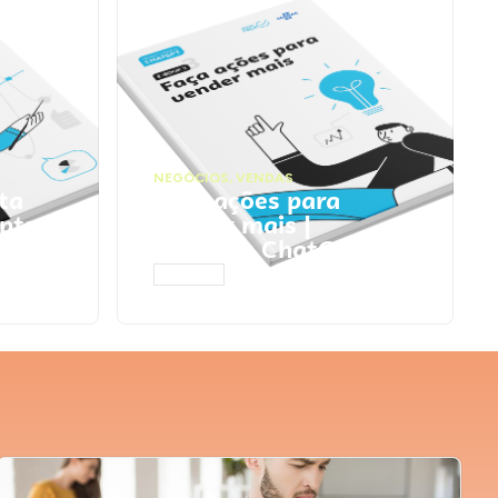
NEGÓCIOS
,
VENDAS
ta
Faça ações para
pts
vender mais |
Prompts ChatGPT
ACESSAR