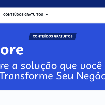
CONTEÚDOS GRATUITOS
CONTEÚDOS GRATUITOS
lore
re a solução que você 
 Transforme Seu Negóc