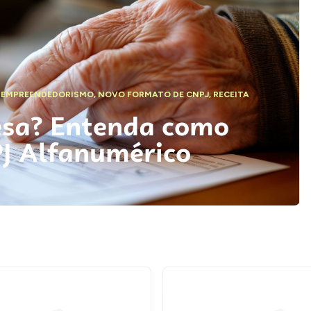
,
EMPREENDEDORISMO
,
NOVO FORMATO DE CNPJ
,
RECEITA
esa? Entenda como
PJ Alfanumérico