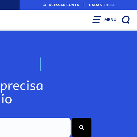
ACESSAR CONTA
|
CADASTRE-SE
MENU
N
o
s
s
o
s
A
r
precisa
io