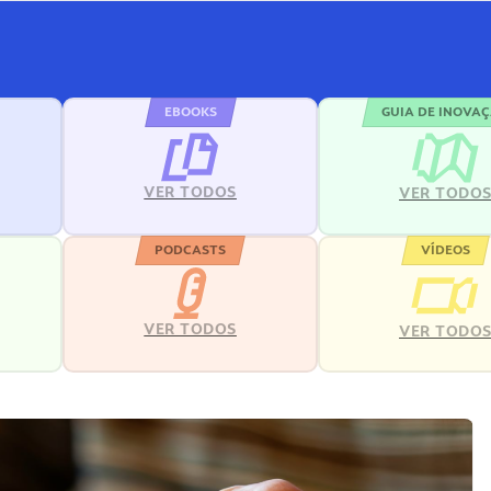
EBOOKS
GUIA DE INOVA
VER TODOS
VER TODO
PODCASTS
VÍDEOS
VER TODOS
VER TODO