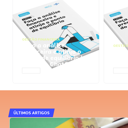
GESTÃO FINANCEIRA
Faça a análise
GESTÃO
financeira e atinja o
Faça
ponto de equilíbrio |
seu 
Prompts ChatGPT
Cha
ACESSAR
ACESS
ÚLTIMOS ARTIGOS