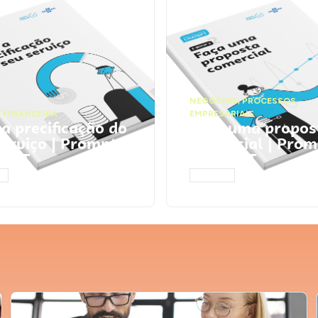
NEGÓCIOS
,
PROCESSOS
 FINANCEIRA
EMPRESARIAIS
 a precificação do
Faça uma propos
serviço | Prompts
comercial | Prom
tGPT
ChatGPT
AR
ACESSAR