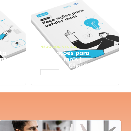
NEGÓCIOS
,
VENDAS
ta
Faça ações para
pts
vender mais |
Prompts ChatGPT
ACESSAR