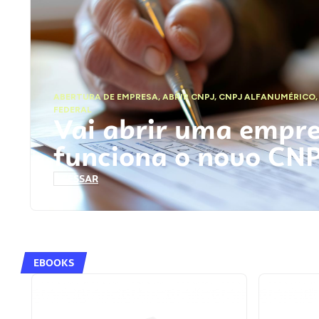
ABERTURA DE EMPRESA
,
ABRIR CNPJ
,
CNPJ ALFANUMÉRICO
FEDERAL
Vai abrir uma empr
funciona o novo CN
ACESSAR
EBOOKS