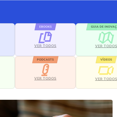
EBOOKS
GUIA DE INOVA
VER TODOS
VER TODO
PODCASTS
VÍDEOS
VER TODOS
VER TODO