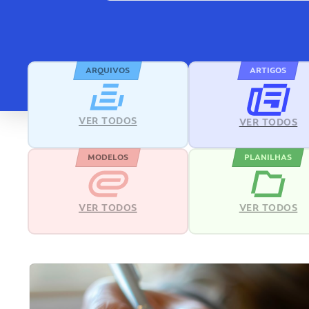
ARQUIVOS
ARTIGOS
VER TODOS
VER TODOS
MODELOS
PLANILHAS
VER TODOS
VER TODOS