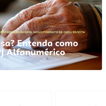
,
EMPREENDEDORISMO
,
NOVO FORMATO DE CNPJ
,
RECEITA
esa? Entenda como
PJ Alfanumérico