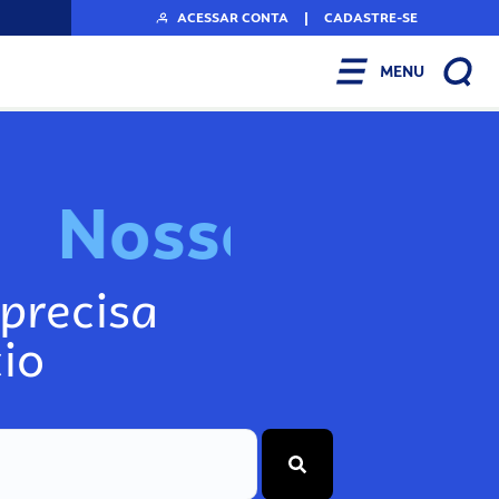
ACESSAR CONTA
|
CADASTRE-SE
MENU
N
o
s
s
o
s
I
n
f
o
precisa
io