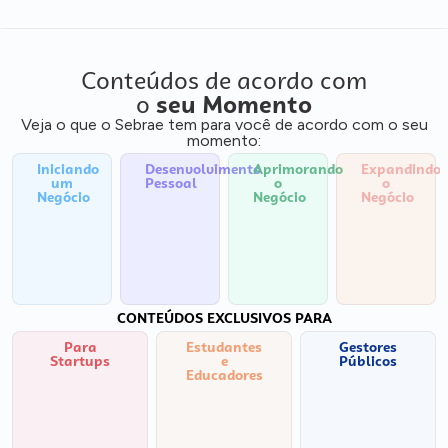
Conteúdos de acordo com
o
seu Momento
Veja o que o Sebrae tem para você de acordo com o seu
momento:
Iniciando
Desenvolvimento
Aprimorando
Expandindo
um
Pessoal
o
o
Negócio
Negócio
Negócio
CONTEÚDOS EXCLUSIVOS PARA
Para
Estudantes
Gestores
Startups
e
Públicos
Educadores