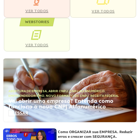
VER TODOS
VER TODOS
WEBSTORIES
VER TODOS
ABERTURA DE EMPRESA
,
ABRIR CNPJ
,
CNPJ ALFANUMÉRICO
,
EMPREENDEDORISMO
,
NOVO FORMATO DE CNPJ
,
RECEITA FEDERAL
Vai abrir uma empresa? Entenda como
funciona o novo CNPJ Alfanumérico
ACESSAR
Como ORGANIZAR sua EMPRESA. Reduzir
erros e crescer com SEGURANÇA.