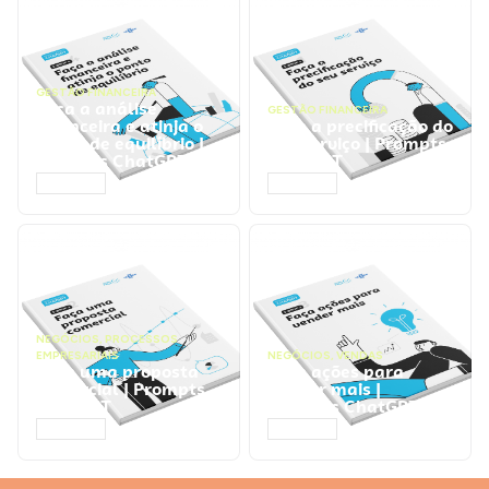
GESTÃO FINANCEIRA
Faça a análise
GESTÃO FINANCEIRA
financeira e atinja o
Faça a precificação do
ponto de equilíbrio |
seu serviço | Prompts
Prompts ChatGPT
ChatGPT
ACESSAR
ACESSAR
NEGÓCIOS
,
PROCESSOS
EMPRESARIAIS
NEGÓCIOS
,
VENDAS
Faça uma proposta
Faça ações para
comercial | Prompts
vender mais |
ChatGPT
Prompts ChatGPT
ACESSAR
ACESSAR