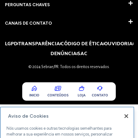
PERGUNTAS CHAVES​
CANAIS DE CONTATO
LGPD
TRANSPARÊNCIA
CÓDIGO DE ÉTICA
OUVIDORIA
DENÚNCIA
SAC
© 2024 Sebrae/PR. Todos os direitos reservados.
INICIO
CONTEÚDOS
LOJA
CONTATO
Aviso de Cookies
Nós usamos cookies e outras tecnologias semelhantes para
melhorar a sua experiência em nossos serviços, personalizar