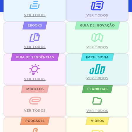
VER TODOS
VER TODOS
EBOOKS
GUIA DE INOVAÇÃO
VER TODOS
VER TODOS
GUIA DE TENDÊNCIAS
IMPULSIONA
VER TODOS
VER TODOS
MODELOS
PLANILHAS
VER TODOS
VER TODOS
PODCASTS
VÍDEOS