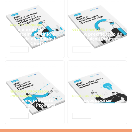
GESTÃO FINANCEIRA
Faça a análise
GESTÃO FINANCEIRA
financeira e atinja o
Faça a precificação do
ponto de equilíbrio |
seu serviço | Prompts
Prompts ChatGPT
ChatGPT
ACESSAR
ACESSAR
NEGÓCIOS
,
PROCESSOS
EMPRESARIAIS
NEGÓCIOS
,
VENDAS
Faça uma proposta
Faça ações para
comercial | Prompts
vender mais |
ChatGPT
Prompts ChatGPT
ACESSAR
ACESSAR