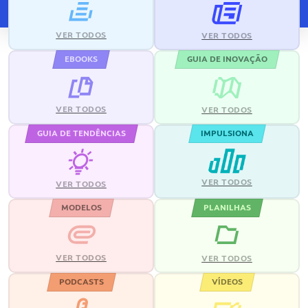
VER TODOS
VER TODOS
EBOOKS
GUIA DE INOVAÇÃO
VER TODOS
VER TODOS
GUIA DE TENDÊNCIAS
IMPULSIONA
VER TODOS
VER TODOS
MODELOS
PLANILHAS
VER TODOS
VER TODOS
PODCASTS
VÍDEOS