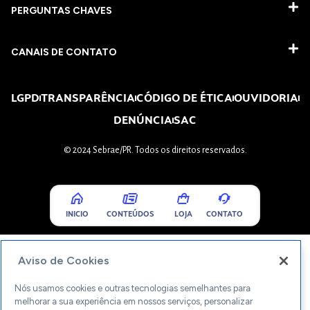
PERGUNTAS CHAVES​
CANAIS DE CONTATO
LGPD
TRANSPARÊNCIA
CÓDIGO DE ÉTICA
OUVIDORIA
DENÚNCIA
SAC
© 2024 Sebrae/PR. Todos os direitos reservados.
INICIO
CONTEÚDOS
LOJA
CONTATO
Aviso de Cookies
Nós usamos cookies e outras tecnologias semelhantes para
melhorar a sua experiência em nossos serviços, personalizar