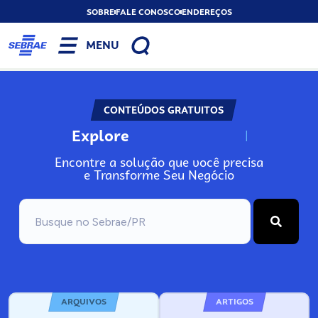
SOBRE
FALE CONOSCO
ENDEREÇOS
MENU
CONTEÚDOS GRATUITOS
Explore
N
o
s
s
o
s
A
Encontre a solução que você precisa
e Transforme Seu Negócio
ARQUIVOS
ARTIGOS