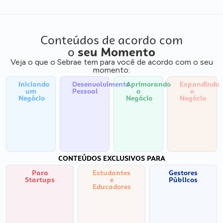
Conteúdos de acordo com
o
seu Momento
Veja o que o Sebrae tem para você de acordo com o seu
momento:
Iniciando
Desenvolvimento
Aprimorando
Expandindo
um
Pessoal
o
o
Negócio
Negócio
Negócio
CONTEÚDOS EXCLUSIVOS PARA
Para
Estudantes
Gestores
Startups
e
Públicos
Educadores