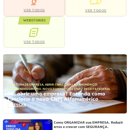
VER TODOS
VER TODOS
WEBSTORIES
VER TODOS
ABERTURA DE EMPRESA
,
ABRIR CNPJ
,
CNPJ ALFANUMÉRICO
,
EMPREENDEDORISMO
,
NOVO FORMATO DE CNPJ
,
RECEITA FEDERAL
Vai abrir uma empresa? Entenda como
funciona o novo CNPJ Alfanumérico
ACESSAR
Como ORGANIZAR sua EMPRESA. Reduzir
erros e crescer com SEGURANÇA.