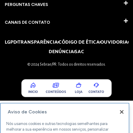
PERGUNTAS CHAVES​
CANAIS DE CONTATO
LGPD
TRANSPARÊNCIA
CÓDIGO DE ÉTICA
OUVIDORIA
DENÚNCIA
SAC
© 2024 Sebrae/PR. Todos os direitos reservados.
INICIO
CONTEÚDOS
LOJA
CONTATO
Aviso de Cookies
Nós usamos cookies e outras tecnologias semelhantes para
melhorar a sua experiência em nossos serviços, personalizar