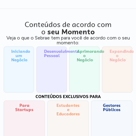
Conteúdos de acordo com
o
seu Momento
Veja o que o Sebrae tem para você de acordo com o seu
momento:
Iniciando
Desenvolvimento
Aprimorando
Expandindo
um
Pessoal
o
o
Negócio
Negócio
Negócio
CONTEÚDOS EXCLUSIVOS PARA
Para
Estudantes
Gestores
Startups
e
Públicos
Educadores