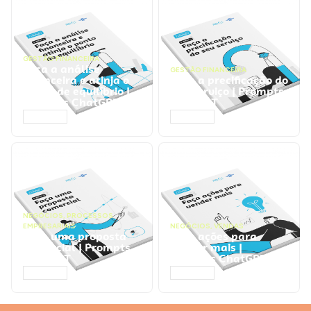
GESTÃO FINANCEIRA
Faça a análise
GESTÃO FINANCEIRA
financeira e atinja o
Faça a precificação do
ponto de equilíbrio |
seu serviço | Prompts
Prompts ChatGPT
ChatGPT
ACESSAR
ACESSAR
NEGÓCIOS
,
PROCESSOS
EMPRESARIAIS
NEGÓCIOS
,
VENDAS
Faça uma proposta
Faça ações para
comercial | Prompts
vender mais |
ChatGPT
Prompts ChatGPT
ACESSAR
ACESSAR