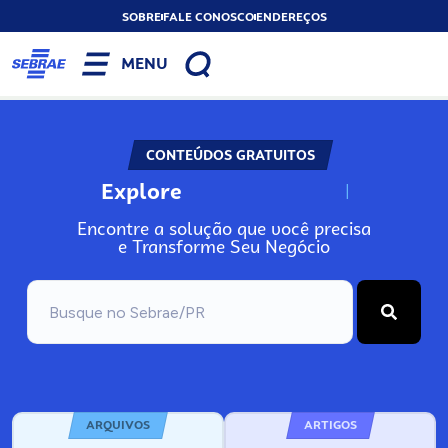
SOBRE
FALE CONOSCO
ENDEREÇOS
MENU
CONTEÚDOS GRATUITOS
Explore
N
o
s
s
o
s
A
Encontre a solução que você precisa
e Transforme Seu Negócio
ARQUIVOS
ARTIGOS