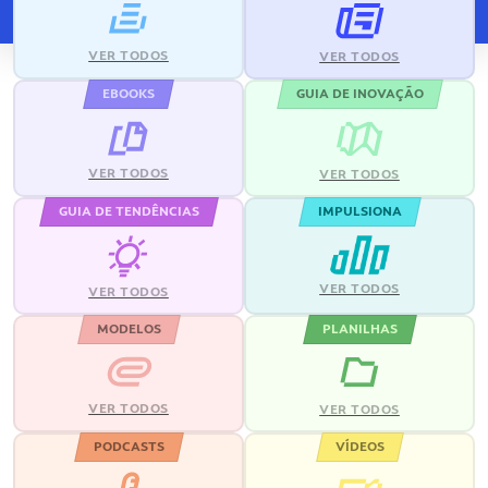
VER TODOS
VER TODOS
EBOOKS
GUIA DE INOVAÇÃO
VER TODOS
VER TODOS
GUIA DE TENDÊNCIAS
IMPULSIONA
VER TODOS
VER TODOS
MODELOS
PLANILHAS
VER TODOS
VER TODOS
PODCASTS
VÍDEOS