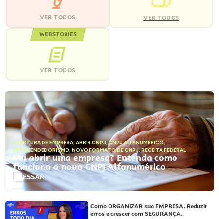
VER TODOS
VER TODOS
WEBSTORIES
VER TODOS
ABERTURA DE EMPRESA
,
ABRIR CNPJ
,
CNPJ ALFANUMÉRICO
,
EMPREENDEDORISMO
,
NOVO FORMATO DE CNPJ
,
RECEITA FEDERAL
Vai abrir uma empresa? Entenda como
funciona o novo CNPJ Alfanumérico
ACESSAR
Como ORGANIZAR sua EMPRESA. Reduzir
erros e crescer com SEGURANÇA.