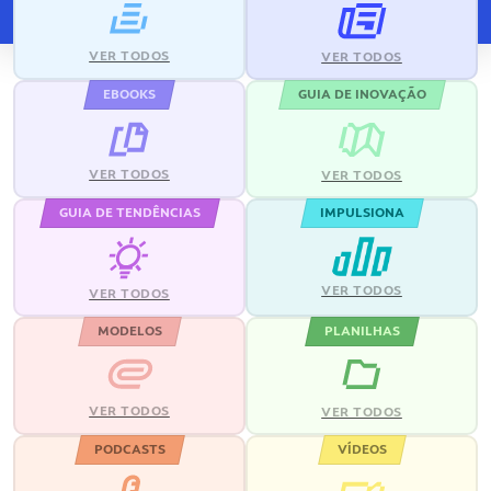
VER TODOS
VER TODOS
EBOOKS
GUIA DE INOVAÇÃO
VER TODOS
VER TODOS
GUIA DE TENDÊNCIAS
IMPULSIONA
VER TODOS
VER TODOS
MODELOS
PLANILHAS
VER TODOS
VER TODOS
PODCASTS
VÍDEOS