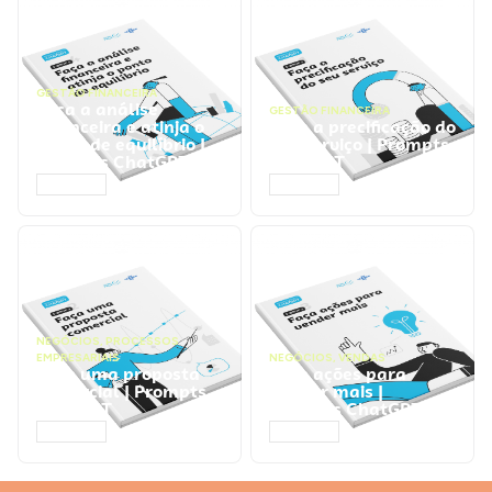
GESTÃO FINANCEIRA
Faça a análise
GESTÃO FINANCEIRA
financeira e atinja o
Faça a precificação do
ponto de equilíbrio |
seu serviço | Prompts
Prompts ChatGPT
ChatGPT
ACESSAR
ACESSAR
NEGÓCIOS
,
PROCESSOS
EMPRESARIAIS
NEGÓCIOS
,
VENDAS
Faça uma proposta
Faça ações para
comercial | Prompts
vender mais |
ChatGPT
Prompts ChatGPT
ACESSAR
ACESSAR