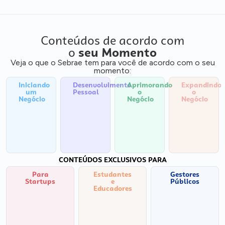
Conteúdos de acordo com
o
seu Momento
Veja o que o Sebrae tem para você de acordo com o seu
momento:
Iniciando
Desenvolvimento
Aprimorando
Expandindo
um
Pessoal
o
o
Negócio
Negócio
Negócio
CONTEÚDOS EXCLUSIVOS PARA
Para
Estudantes
Gestores
Startups
e
Públicos
Educadores