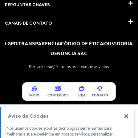
PERGUNTAS CHAVES​
CANAIS DE CONTATO
LGPD
TRANSPARÊNCIA
CÓDIGO DE ÉTICA
OUVIDORIA
DENÚNCIA
SAC
© 2024 Sebrae/PR. Todos os direitos reservados.
INICIO
CONTEÚDOS
LOJA
CONTATO
Aviso de Cookies
Nós usamos cookies e outras tecnologias semelhantes para
melhorar a sua experiência em nossos serviços, personalizar