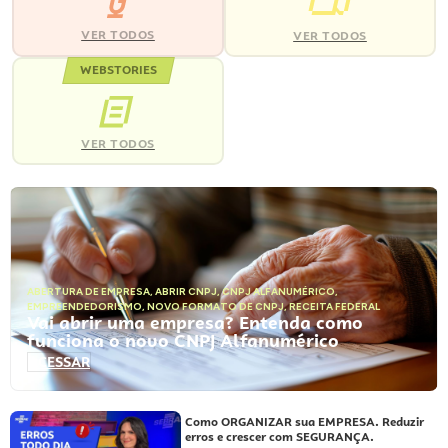
VER TODOS
VER TODOS
WEBSTORIES
VER TODOS
ABERTURA DE EMPRESA
,
ABRIR CNPJ
,
CNPJ ALFANUMÉRICO
,
EMPREENDEDORISMO
,
NOVO FORMATO DE CNPJ
,
RECEITA FEDERAL
Vai abrir uma empresa? Entenda como
funciona o novo CNPJ Alfanumérico
ACESSAR
Como ORGANIZAR sua EMPRESA. Reduzir
erros e crescer com SEGURANÇA.