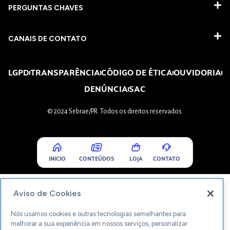
PERGUNTAS CHAVES​
CANAIS DE CONTATO
LGPD
TRANSPARÊNCIA
CÓDIGO DE ÉTICA
OUVIDORIA
DENÚNCIA
SAC
© 2024 Sebrae/PR. Todos os direitos reservados.
INICIO
CONTEÚDOS
LOJA
CONTATO
Aviso de Cookies
Nós usamos cookies e outras tecnologias semelhantes para
melhorar a sua experiência em nossos serviços, personalizar