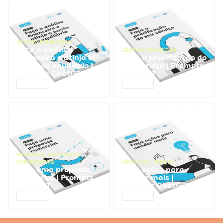
GESTÃO FINANCEIRA
Faça a análise
GESTÃO FINANCEIRA
financeira e atinja o
Faça a precificação do
ponto de equilíbrio |
seu serviço | Prompts
Prompts ChatGPT
ChatGPT
ACESSAR
ACESSAR
NEGÓCIOS
,
PROCESSOS
EMPRESARIAIS
NEGÓCIOS
,
VENDAS
Faça uma proposta
Faça ações para
comercial | Prompts
vender mais |
ChatGPT
Prompts ChatGPT
ACESSAR
ACESSAR