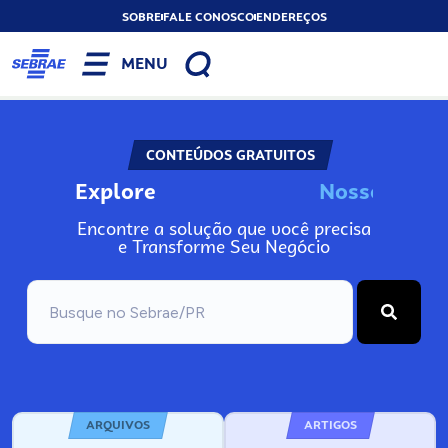
SOBRE
FALE CONOSCO
ENDEREÇOS
MENU
CONTEÚDOS GRATUITOS
Explore
N
o
s
s
o
s
I
n
f
o
Encontre a solução que você precisa
e Transforme Seu Negócio
ARQUIVOS
ARTIGOS