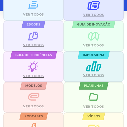
VER TODOS
VER TODOS
EBOOKS
GUIA DE INOVAÇÃO
VER TODOS
VER TODOS
GUIA DE TENDÊNCIAS
IMPULSIONA
VER TODOS
VER TODOS
MODELOS
PLANILHAS
VER TODOS
VER TODOS
PODCASTS
VÍDEOS