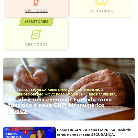
VER TODOS
VER TODOS
WEBSTORIES
VER TODOS
ABERTURA DE EMPRESA
,
ABRIR CNPJ
,
CNPJ ALFANUMÉRICO
,
EMPREENDEDORISMO
,
NOVO FORMATO DE CNPJ
,
RECEITA FEDERAL
Vai abrir uma empresa? Entenda como
funciona o novo CNPJ Alfanumérico
ACESSAR
Como ORGANIZAR sua EMPRESA. Reduzir
erros e crescer com SEGURANÇA.