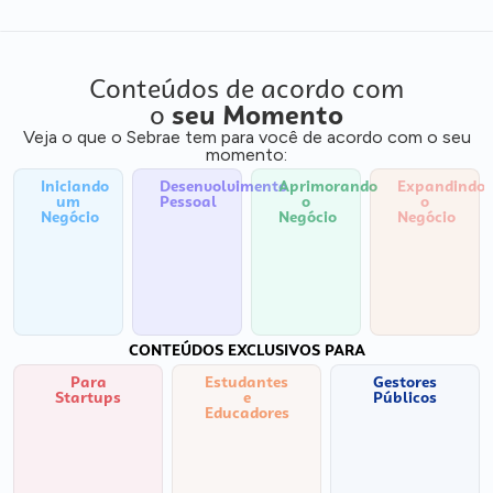
Conteúdos de acordo com
o
seu Momento
Veja o que o Sebrae tem para você de acordo com o seu
momento:
Iniciando
Desenvolvimento
Aprimorando
Expandindo
um
Pessoal
o
o
Negócio
Negócio
Negócio
CONTEÚDOS EXCLUSIVOS PARA
Para
Estudantes
Gestores
Startups
e
Públicos
Educadores