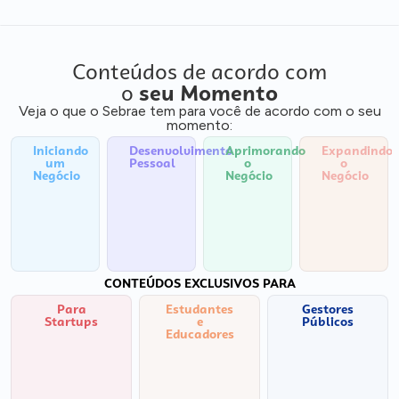
Conteúdos de acordo com
o
seu Momento
Veja o que o Sebrae tem para você de acordo com o seu
momento:
Iniciando
Desenvolvimento
Aprimorando
Expandindo
um
Pessoal
o
o
Negócio
Negócio
Negócio
CONTEÚDOS EXCLUSIVOS PARA
Para
Estudantes
Gestores
Startups
e
Públicos
Educadores