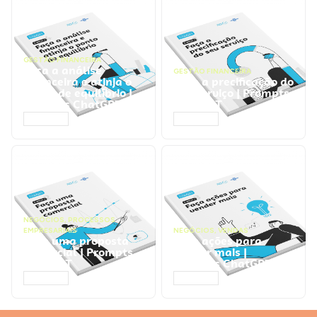
GESTÃO FINANCEIRA
Faça a análise
GESTÃO FINANCEIRA
financeira e atinja o
Faça a precificação do
ponto de equilíbrio |
seu serviço | Prompts
Prompts ChatGPT
ChatGPT
ACESSAR
ACESSAR
NEGÓCIOS
,
PROCESSOS
EMPRESARIAIS
NEGÓCIOS
,
VENDAS
Faça uma proposta
Faça ações para
comercial | Prompts
vender mais |
ChatGPT
Prompts ChatGPT
ACESSAR
ACESSAR