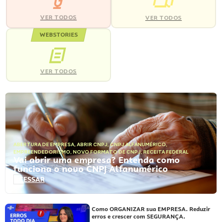
VER TODOS
VER TODOS
WEBSTORIES
VER TODOS
ABERTURA DE EMPRESA
,
ABRIR CNPJ
,
CNPJ ALFANUMÉRICO
,
EMPREENDEDORISMO
,
NOVO FORMATO DE CNPJ
,
RECEITA FEDERAL
Vai abrir uma empresa? Entenda como
funciona o novo CNPJ Alfanumérico
ACESSAR
Como ORGANIZAR sua EMPRESA. Reduzir
erros e crescer com SEGURANÇA.