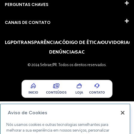
PERGUNTAS CHAVES​
CANAIS DE CONTATO
LGPD
TRANSPARÊNCIA
CÓDIGO DE ÉTICA
OUVIDORIA
DENÚNCIA
SAC
© 2024 Sebrae/PR. Todos os direitos reservados.
INICIO
CONTEÚDOS
LOJA
CONTATO
Aviso de Cookies
Nós usamos cookies e outras tecnologias semelhantes para
melhorar a sua experiência em nossos serviços, personalizar