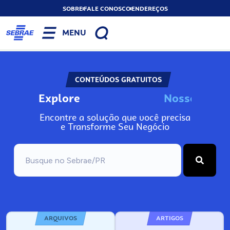
SOBRE
FALE CONOSCO
ENDEREÇOS
MENU
CONTEÚDOS GRATUITOS
Explore
N
o
s
s
o
s
I
n
f
o
Encontre a solução que você precisa
e Transforme Seu Negócio
ARQUIVOS
ARTIGOS