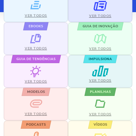
VER TODOS
VER TODOS
EBOOKS
GUIA DE INOVAÇÃO
VER TODOS
VER TODOS
GUIA DE TENDÊNCIAS
IMPULSIONA
VER TODOS
VER TODOS
MODELOS
PLANILHAS
VER TODOS
VER TODOS
PODCASTS
VÍDEOS