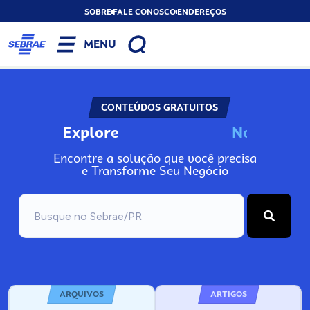
SOBRE
FALE CONOSCO
ENDEREÇOS
MENU
CONTEÚDOS GRATUITOS
Explore
N
o
s
s
o
s
A
Encontre a solução que você precisa
e Transforme Seu Negócio
ARQUIVOS
ARTIGOS