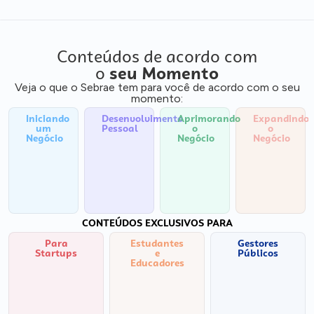
Conteúdos de acordo com
o
seu Momento
Veja o que o Sebrae tem para você de acordo com o seu
momento:
Iniciando
Desenvolvimento
Aprimorando
Expandindo
um
Pessoal
o
o
Negócio
Negócio
Negócio
CONTEÚDOS EXCLUSIVOS PARA
Para
Estudantes
Gestores
Startups
e
Públicos
Educadores