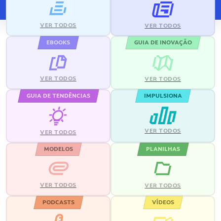
VER TODOS
VER TODOS
EBOOKS
GUIA DE INOVAÇÃO
VER TODOS
VER TODOS
GUIA DE TENDÊNCIAS
IMPULSIONA
VER TODOS
VER TODOS
MODELOS
PLANILHAS
VER TODOS
VER TODOS
PODCASTS
VÍDEOS