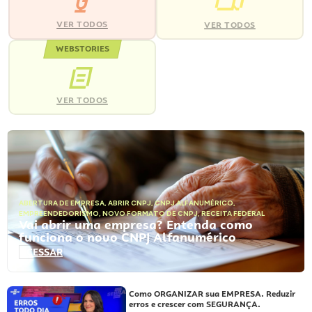
VER TODOS
VER TODOS
WEBSTORIES
VER TODOS
ABERTURA DE EMPRESA
,
ABRIR CNPJ
,
CNPJ ALFANUMÉRICO
,
EMPREENDEDORISMO
,
NOVO FORMATO DE CNPJ
,
RECEITA FEDERAL
Vai abrir uma empresa? Entenda como
funciona o novo CNPJ Alfanumérico
ACESSAR
Como ORGANIZAR sua EMPRESA. Reduzir
erros e crescer com SEGURANÇA.