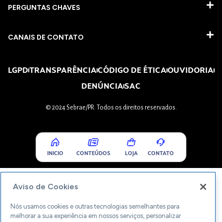
PERGUNTAS CHAVES​
CANAIS DE CONTATO
LGPD
TRANSPARÊNCIA
CÓDIGO DE ÉTICA
OUVIDORIA
DENÚNCIA
SAC
© 2024 Sebrae/PR. Todos os direitos reservados.
INICIO
CONTEÚDOS
LOJA
CONTATO
Aviso de Cookies
Nós usamos cookies e outras tecnologias semelhantes para
melhorar a sua experiência em nossos serviços, personalizar