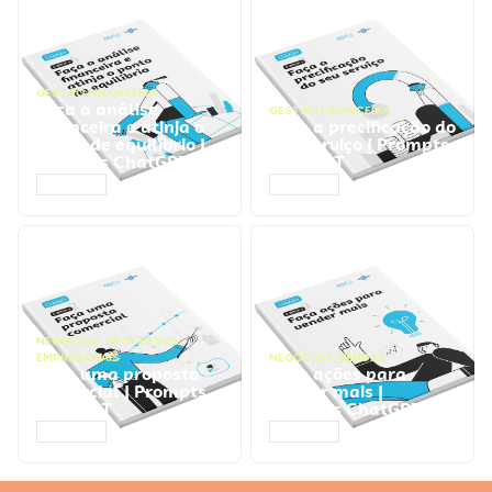
GESTÃO FINANCEIRA
Faça a análise
GESTÃO FINANCEIRA
financeira e atinja o
Faça a precificação do
ponto de equilíbrio |
seu serviço | Prompts
Prompts ChatGPT
ChatGPT
ACESSAR
ACESSAR
NEGÓCIOS
,
PROCESSOS
EMPRESARIAIS
NEGÓCIOS
,
VENDAS
Faça uma proposta
Faça ações para
comercial | Prompts
vender mais |
ChatGPT
Prompts ChatGPT
ACESSAR
ACESSAR