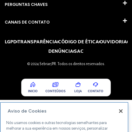
PERGUNTAS CHAVES​
CANAIS DE CONTATO
LGPD
TRANSPARÊNCIA
CÓDIGO DE ÉTICA
OUVIDORIA
DENÚNCIA
SAC
© 2024 Sebrae/PR. Todos os direitos reservados.
INICIO
CONTEÚDOS
LOJA
CONTATO
Aviso de Cookies
Nós usamos cookies e outras tecnologias semelhantes para
melhorar a sua experiência em nossos serviços, personalizar