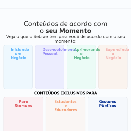
Conteúdos de acordo com
o
seu Momento
Veja o que o Sebrae tem para você de acordo com o seu
momento:
Iniciando
Desenvolvimento
Aprimorando
Expandindo
um
Pessoal
o
o
Negócio
Negócio
Negócio
CONTEÚDOS EXCLUSIVOS PARA
Para
Estudantes
Gestores
Startups
e
Públicos
Educadores