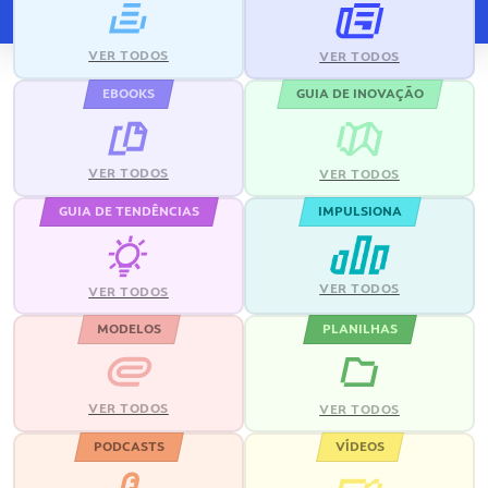
VER TODOS
VER TODOS
EBOOKS
GUIA DE INOVAÇÃO
VER TODOS
VER TODOS
GUIA DE TENDÊNCIAS
IMPULSIONA
VER TODOS
VER TODOS
MODELOS
PLANILHAS
VER TODOS
VER TODOS
PODCASTS
VÍDEOS