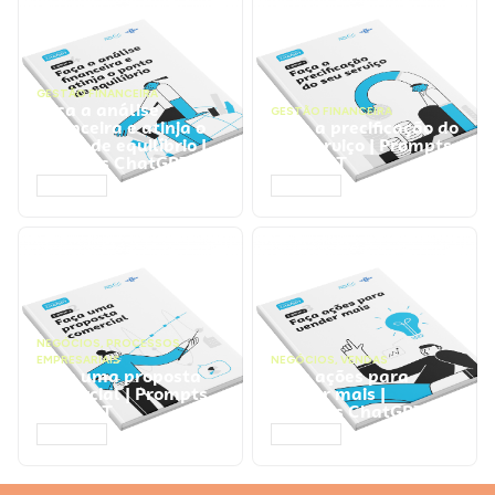
GESTÃO FINANCEIRA
Faça a análise
GESTÃO FINANCEIRA
financeira e atinja o
Faça a precificação do
ponto de equilíbrio |
seu serviço | Prompts
Prompts ChatGPT
ChatGPT
ACESSAR
ACESSAR
NEGÓCIOS
,
PROCESSOS
EMPRESARIAIS
NEGÓCIOS
,
VENDAS
Faça uma proposta
Faça ações para
comercial | Prompts
vender mais |
ChatGPT
Prompts ChatGPT
ACESSAR
ACESSAR