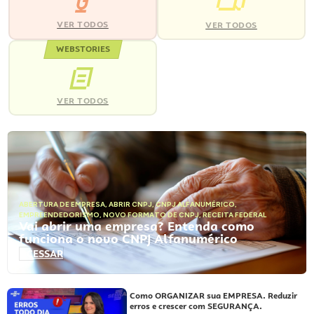
VER TODOS
VER TODOS
WEBSTORIES
VER TODOS
ABERTURA DE EMPRESA
,
ABRIR CNPJ
,
CNPJ ALFANUMÉRICO
,
EMPREENDEDORISMO
,
NOVO FORMATO DE CNPJ
,
RECEITA FEDERAL
Vai abrir uma empresa? Entenda como
funciona o novo CNPJ Alfanumérico
ACESSAR
Como ORGANIZAR sua EMPRESA. Reduzir
erros e crescer com SEGURANÇA.