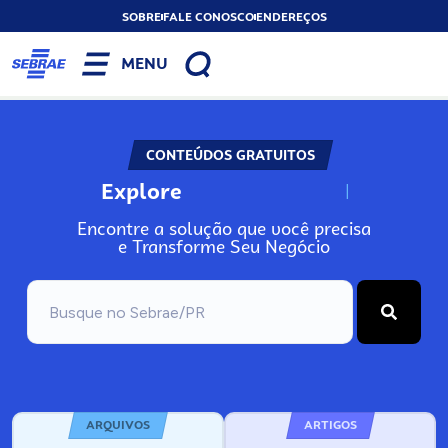
SOBRE
FALE CONOSCO
ENDEREÇOS
MENU
CONTEÚDOS GRATUITOS
Explore
N
o
s
s
o
s
A
Encontre a solução que você precisa
e Transforme Seu Negócio
ARQUIVOS
ARTIGOS