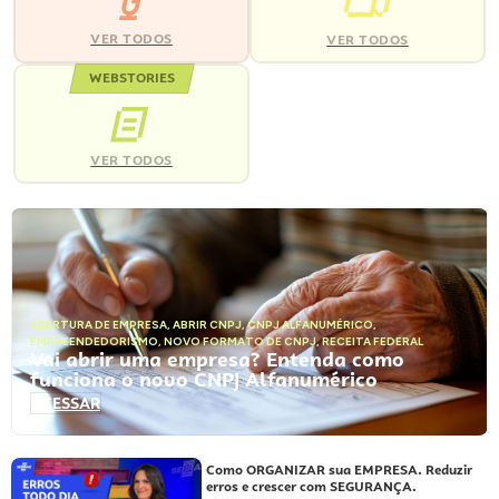
VER TODOS
VER TODOS
WEBSTORIES
VER TODOS
ABERTURA DE EMPRESA
,
ABRIR CNPJ
,
CNPJ ALFANUMÉRICO
,
EMPREENDEDORISMO
,
NOVO FORMATO DE CNPJ
,
RECEITA FEDERAL
Vai abrir uma empresa? Entenda como
funciona o novo CNPJ Alfanumérico
ACESSAR
Como ORGANIZAR sua EMPRESA. Reduzir
erros e crescer com SEGURANÇA.