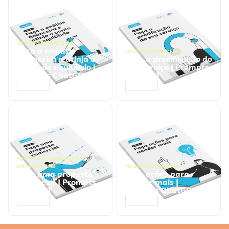
GESTÃO FINANCEIRA
Faça a análise
GESTÃO FINANCEIRA
financeira e atinja o
Faça a precificação do
ponto de equilíbrio |
seu serviço | Prompts
Prompts ChatGPT
ChatGPT
ACESSAR
ACESSAR
NEGÓCIOS
,
PROCESSOS
EMPRESARIAIS
NEGÓCIOS
,
VENDAS
Faça uma proposta
Faça ações para
comercial | Prompts
vender mais |
ChatGPT
Prompts ChatGPT
ACESSAR
ACESSAR