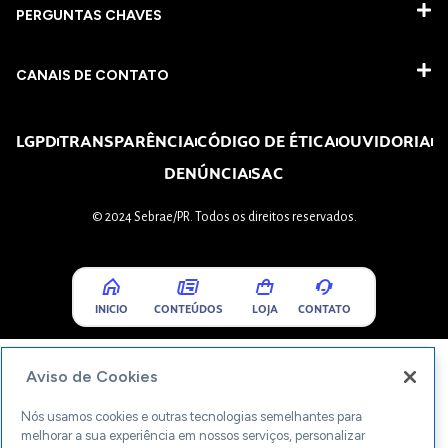
PERGUNTAS CHAVES​
CANAIS DE CONTATO
LGPD
TRANSPARÊNCIA
CÓDIGO DE ÉTICA
OUVIDORIA
DENÚNCIA
SAC
© 2024 Sebrae/PR. Todos os direitos reservados.
INICIO
CONTEÚDOS
LOJA
CONTATO
Aviso de Cookies
Nós usamos cookies e outras tecnologias semelhantes para
melhorar a sua experiência em nossos serviços, personalizar