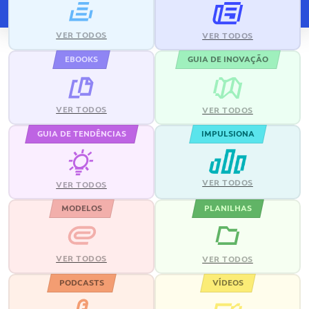
VER TODOS
VER TODOS
EBOOKS
GUIA DE INOVAÇÃO
VER TODOS
VER TODOS
GUIA DE TENDÊNCIAS
IMPULSIONA
VER TODOS
VER TODOS
MODELOS
PLANILHAS
VER TODOS
VER TODOS
PODCASTS
VÍDEOS