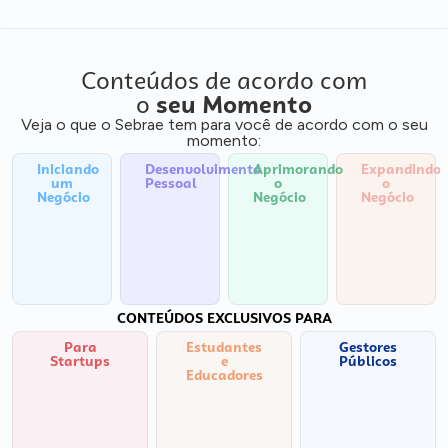
Conteúdos de acordo com
o
seu Momento
Veja o que o Sebrae tem para você de acordo com o seu
momento:
Iniciando
Desenvolvimento
Aprimorando
Expandindo
um
Pessoal
o
o
Negócio
Negócio
Negócio
CONTEÚDOS EXCLUSIVOS PARA
Para
Estudantes
Gestores
Startups
e
Públicos
Educadores