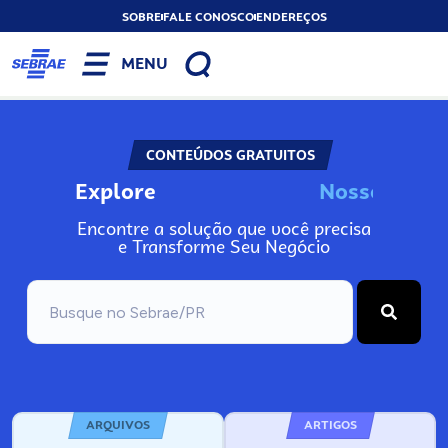
SOBRE
FALE CONOSCO
ENDEREÇOS
MENU
CONTEÚDOS GRATUITOS
Explore
N
o
s
s
o
s
A
Encontre a solução que você precisa
e Transforme Seu Negócio
ARQUIVOS
ARTIGOS