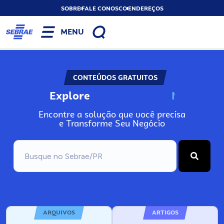
SOBRE
FALE CONOSCO
ENDEREÇOS
MENU
CONTEÚDOS GRATUITOS
Explore
N
o
s
s
o
s
A
Encontre a solução que você precisa
e Transforme Seu Negócio
ARQUIVOS
ARTIGOS