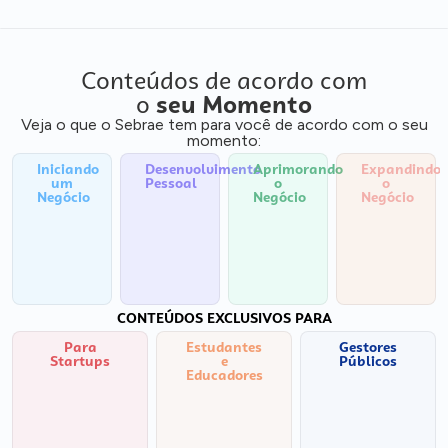
Conteúdos de acordo com
o
seu Momento
Veja o que o Sebrae tem para você de acordo com o seu
momento:
Iniciando
Desenvolvimento
Aprimorando
Expandindo
um
Pessoal
o
o
Negócio
Negócio
Negócio
CONTEÚDOS EXCLUSIVOS PARA
Para
Estudantes
Gestores
Startups
e
Públicos
Educadores