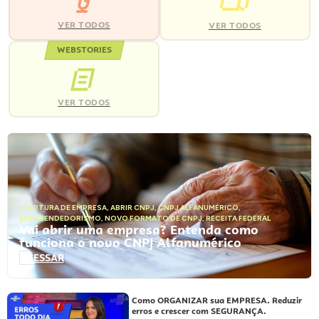
VER TODOS
VER TODOS
WEBSTORIES
VER TODOS
ABERTURA DE EMPRESA
,
ABRIR CNPJ
,
CNPJ ALFANUMÉRICO
,
EMPREENDEDORISMO
,
NOVO FORMATO DE CNPJ
,
RECEITA FEDERAL
Vai abrir uma empresa? Entenda como
funciona o novo CNPJ Alfanumérico
ACESSAR
Como ORGANIZAR sua EMPRESA. Reduzir
erros e crescer com SEGURANÇA.