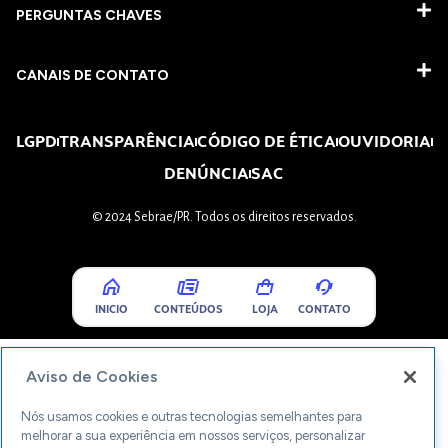
PERGUNTAS CHAVES​
CANAIS DE CONTATO
LGPD
TRANSPARÊNCIA
CÓDIGO DE ÉTICA
OUVIDORIA
DENÚNCIA
SAC
© 2024 Sebrae/PR. Todos os direitos reservados.
INICIO
CONTEÚDOS
LOJA
CONTATO
Aviso de Cookies
Nós usamos cookies e outras tecnologias semelhantes para
melhorar a sua experiência em nossos serviços, personalizar