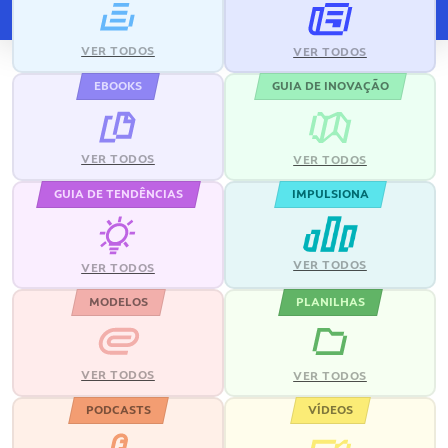
VER TODOS
VER TODOS
EBOOKS
GUIA DE INOVAÇÃO
VER TODOS
VER TODOS
GUIA DE TENDÊNCIAS
IMPULSIONA
VER TODOS
VER TODOS
MODELOS
PLANILHAS
VER TODOS
VER TODOS
PODCASTS
VÍDEOS