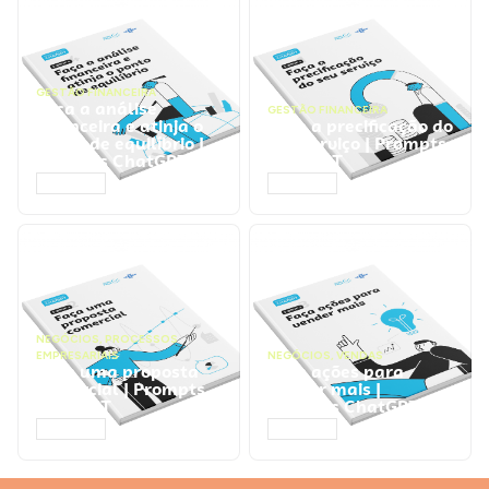
GESTÃO FINANCEIRA
Faça a análise
GESTÃO FINANCEIRA
financeira e atinja o
Faça a precificação do
ponto de equilíbrio |
seu serviço | Prompts
Prompts ChatGPT
ChatGPT
ACESSAR
ACESSAR
NEGÓCIOS
,
PROCESSOS
EMPRESARIAIS
NEGÓCIOS
,
VENDAS
Faça uma proposta
Faça ações para
comercial | Prompts
vender mais |
ChatGPT
Prompts ChatGPT
ACESSAR
ACESSAR