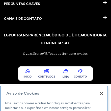
PERGUNTAS CHAVES​
CANAIS DE CONTATO
LGPD
TRANSPARÊNCIA
CÓDIGO DE ÉTICA
OUVIDORIA
DENÚNCIA
SAC
© 2024 Sebrae/PR. Todos os direitos reservados.
INICIO
CONTEÚDOS
LOJA
CONTATO
Aviso de Cookies
Nós usamos cookies e outras tecnologias semelhantes para
melhorar a sua experiência em nossos serviços, personalizar