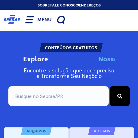
SOBRE
FALE CONOSCO
ENDEREÇOS
MENU
CONTEÚDOS GRATUITOS
Explore
N
o
s
s
o
s
I
n
f
Encontre a solução que você precisa
e Transforme Seu Negócio
ARQUIVOS
ARTIGOS