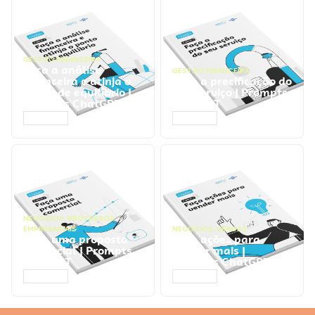
GESTÃO FINANCEIRA
Faça a análise
GESTÃO FINANCEIRA
financeira e atinja o
Faça a precificação do
ponto de equilíbrio |
seu serviço | Prompts
Prompts ChatGPT
ChatGPT
ACESSAR
ACESSAR
NEGÓCIOS
,
PROCESSOS
EMPRESARIAIS
NEGÓCIOS
,
VENDAS
Faça uma proposta
Faça ações para
comercial | Prompts
vender mais |
ChatGPT
Prompts ChatGPT
ACESSAR
ACESSAR