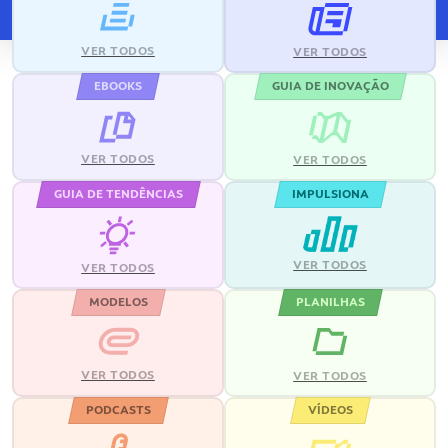
VER TODOS
VER TODOS
EBOOKS
GUIA DE INOVAÇÃO
VER TODOS
VER TODOS
GUIA DE TENDÊNCIAS
IMPULSIONA
VER TODOS
VER TODOS
MODELOS
PLANILHAS
VER TODOS
VER TODOS
PODCASTS
VÍDEOS