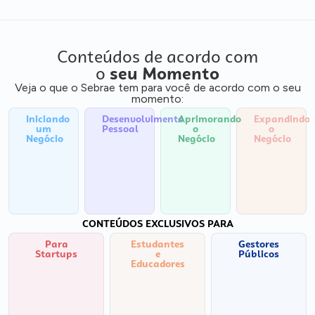
Conteúdos de acordo com
o
seu Momento
Veja o que o Sebrae tem para você de acordo com o seu
momento:
Iniciando
Desenvolvimento
Aprimorando
Expandindo
um
Pessoal
o
o
Negócio
Negócio
Negócio
CONTEÚDOS EXCLUSIVOS PARA
Para
Estudantes
Gestores
Startups
e
Públicos
Educadores