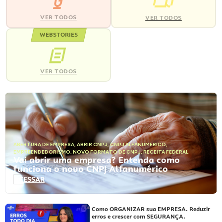
VER TODOS
VER TODOS
WEBSTORIES
VER TODOS
ABERTURA DE EMPRESA
,
ABRIR CNPJ
,
CNPJ ALFANUMÉRICO
,
EMPREENDEDORISMO
,
NOVO FORMATO DE CNPJ
,
RECEITA FEDERAL
Vai abrir uma empresa? Entenda como
funciona o novo CNPJ Alfanumérico
ACESSAR
Como ORGANIZAR sua EMPRESA. Reduzir
erros e crescer com SEGURANÇA.