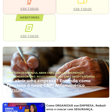
VER TODOS
VER TODOS
WEBSTORIES
VER TODOS
ABERTURA DE EMPRESA
,
ABRIR CNPJ
,
CNPJ ALFANUMÉRICO
,
EMPREENDEDORISMO
,
NOVO FORMATO DE CNPJ
,
RECEITA FEDERAL
Vai abrir uma empresa? Entenda como
funciona o novo CNPJ Alfanumérico
ACESSAR
Como ORGANIZAR sua EMPRESA. Reduzir
erros e crescer com SEGURANÇA.