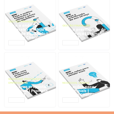
GESTÃO FINANCEIRA
Faça a análise
GESTÃO FINANCEIRA
financeira e atinja o
Faça a precificação do
ponto de equilíbrio |
seu serviço | Prompts
Prompts ChatGPT
ChatGPT
ACESSAR
ACESSAR
NEGÓCIOS
,
PROCESSOS
EMPRESARIAIS
NEGÓCIOS
,
VENDAS
Faça uma proposta
Faça ações para
comercial | Prompts
vender mais |
ChatGPT
Prompts ChatGPT
ACESSAR
ACESSAR