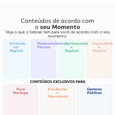
Conteúdos de acordo com
o
seu Momento
Veja o que o Sebrae tem para você de acordo com o seu
momento:
Iniciando
Desenvolvimento
Aprimorando
Expandindo
um
Pessoal
o
o
Negócio
Negócio
Negócio
CONTEÚDOS EXCLUSIVOS PARA
Para
Estudantes
Gestores
Startups
e
Públicos
Educadores