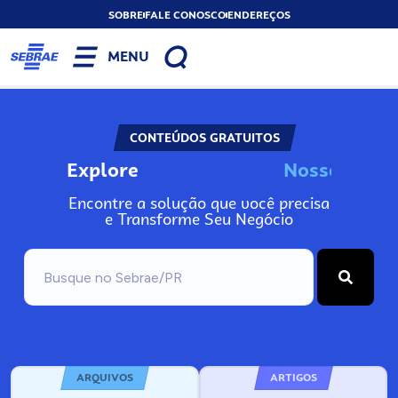
SOBRE
FALE CONOSCO
ENDEREÇOS
MENU
CONTEÚDOS GRATUITOS
Explore
N
o
s
s
o
s
I
n
Encontre a solução que você precisa
e Transforme Seu Negócio
ARQUIVOS
ARTIGOS