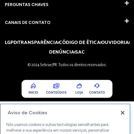
PERGUNTAS CHAVES​
CANAIS DE CONTATO
LGPD
TRANSPARÊNCIA
CÓDIGO DE ÉTICA
OUVIDORIA
DENÚNCIA
SAC
© 2024 Sebrae/PR. Todos os direitos reservados.
INICIO
CONTEÚDOS
LOJA
CONTATO
Aviso de Cookies
Nós usamos cookies e outras tecnologias semelhantes para
melhorar a sua experiência em nossos serviços, personalizar