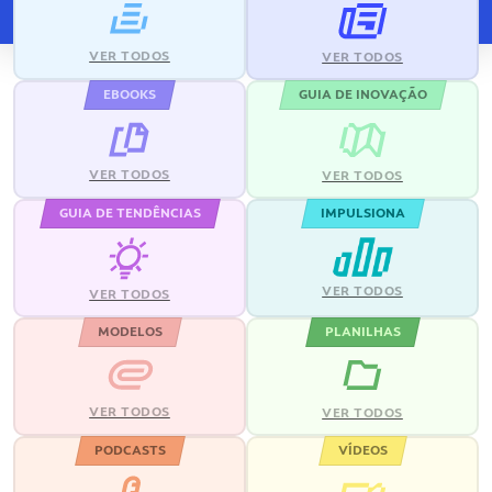
VER TODOS
VER TODOS
EBOOKS
GUIA DE INOVAÇÃO
VER TODOS
VER TODOS
GUIA DE TENDÊNCIAS
IMPULSIONA
VER TODOS
VER TODOS
MODELOS
PLANILHAS
VER TODOS
VER TODOS
PODCASTS
VÍDEOS