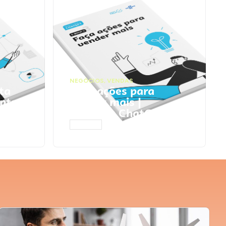
NEGÓCIOS
,
VENDAS
ta
Faça ações para
pts
vender mais |
Prompts ChatGPT
ACESSAR