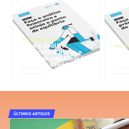
GESTÃO FINANCEIRA
Faça a análise
GESTÃO
financeira e atinja o
Faça
ponto de equilíbrio |
seu 
Prompts ChatGPT
Cha
ACESSAR
ACESS
ÚLTIMOS ARTIGOS