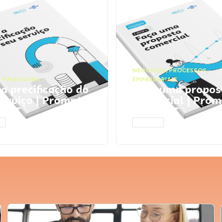
NEGÓCIOS
,
PROCESSOS
 FINANCEIRA
EMPRESARIAIS
 a precificação do
Faça uma propos
serviço | Prompts
comercial | Prom
tGPT
ChatGPT
AR
ACESSAR