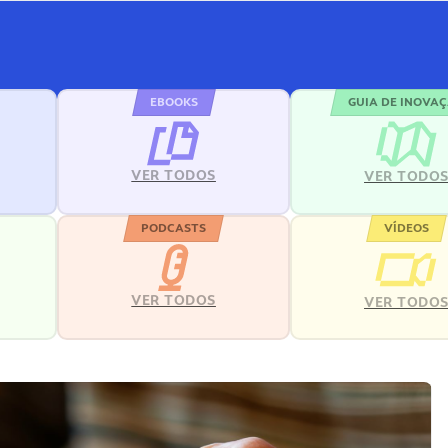
EBOOKS
GUIA DE INOVA
VER TODOS
VER TODO
PODCASTS
VÍDEOS
VER TODOS
VER TODO