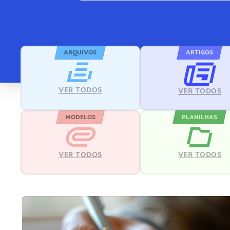
ARQUIVOS
ARTIGOS
VER TODOS
VER TODOS
MODELOS
PLANILHAS
VER TODOS
VER TODOS