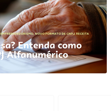
,
EMPREENDEDORISMO
,
NOVO FORMATO DE CNPJ
,
RECEITA
esa? Entenda como
PJ Alfanumérico