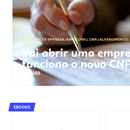
ABERTURA DE EMPRESA
,
ABRIR CNPJ
,
CNPJ ALFANUMÉRICO
FEDERAL
Vai abrir uma empr
funciona o novo CN
ACESSAR
EBOOKS