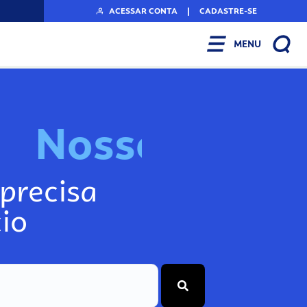
ACESSAR CONTA
|
CADASTRE-SE
MENU
N
o
s
s
o
s
I
n
f
o
g
precisa
io