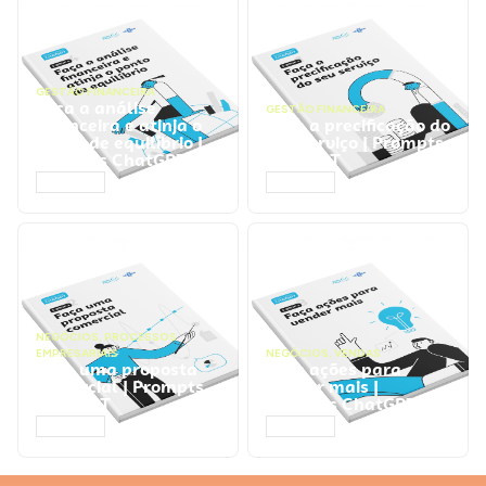
GESTÃO FINANCEIRA
Faça a análise
GESTÃO FINANCEIRA
financeira e atinja o
Faça a precificação do
ponto de equilíbrio |
seu serviço | Prompts
Prompts ChatGPT
ChatGPT
ACESSAR
ACESSAR
NEGÓCIOS
,
PROCESSOS
EMPRESARIAIS
NEGÓCIOS
,
VENDAS
Faça uma proposta
Faça ações para
comercial | Prompts
vender mais |
ChatGPT
Prompts ChatGPT
ACESSAR
ACESSAR