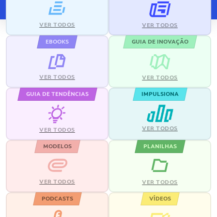
VER TODOS
VER TODOS
EBOOKS
GUIA DE INOVAÇÃO
VER TODOS
VER TODOS
GUIA DE TENDÊNCIAS
IMPULSIONA
VER TODOS
VER TODOS
MODELOS
PLANILHAS
VER TODOS
VER TODOS
PODCASTS
VÍDEOS