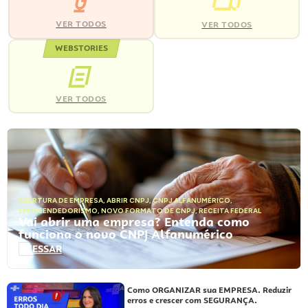
VER TODOS
VER TODOS
WEBSTORIES
VER TODOS
ABERTURA DE EMPRESA
,
ABRIR CNPJ
,
CNPJ ALFANUMÉRICO
,
EMPREENDEDORISMO
,
NOVO FORMATO DE CNPJ
,
RECEITA FEDERAL
Vai abrir uma empresa? Entenda como
funciona o novo CNPJ Alfanumérico
ACESSAR
Como ORGANIZAR sua EMPRESA. Reduzir
erros e crescer com SEGURANÇA.