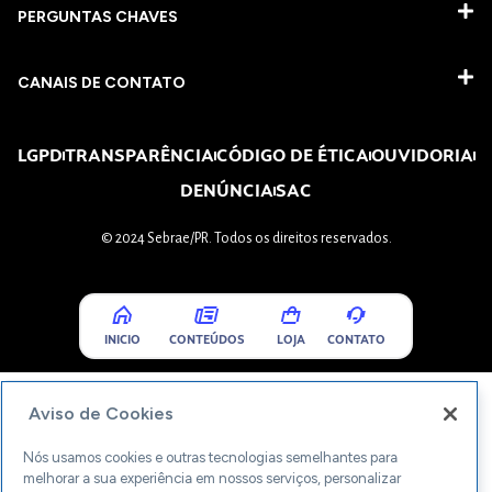
PERGUNTAS CHAVES​
CANAIS DE CONTATO
LGPD
TRANSPARÊNCIA
CÓDIGO DE ÉTICA
OUVIDORIA
DENÚNCIA
SAC
© 2024 Sebrae/PR. Todos os direitos reservados.
INICIO
CONTEÚDOS
LOJA
CONTATO
Aviso de Cookies
Nós usamos cookies e outras tecnologias semelhantes para
melhorar a sua experiência em nossos serviços, personalizar