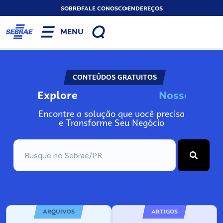
SOBRE
FALE CONOSCO
ENDEREÇOS
MENU
CONTEÚDOS GRATUITOS
Explore
o
s
s
o
s
I
n
N
N
Encontre a solução que você precisa
e Transforme Seu Negócio
ARQUIVOS
ARTIGOS