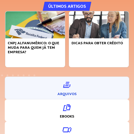
ÚLTIMOS ARTIGOS
PJ ALFANUMÉRICO: O QUE
DICAS PARA OBTER CRÉDITO
FAÇA A
DA PARA QUEM JÁ TEM
SUSTEN
PRESA?
INOVA
ARQUIVOS
EBOOKS