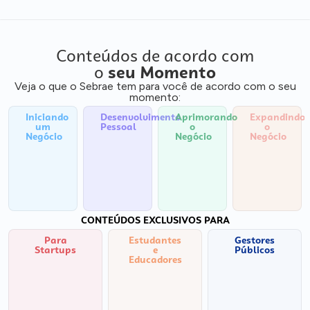
Conteúdos de acordo com
o
seu Momento
Veja o que o Sebrae tem para você de acordo com o seu
momento:
Iniciando
Desenvolvimento
Aprimorando
Expandindo
um
Pessoal
o
o
Negócio
Negócio
Negócio
CONTEÚDOS EXCLUSIVOS PARA
Para
Estudantes
Gestores
Startups
e
Públicos
Educadores