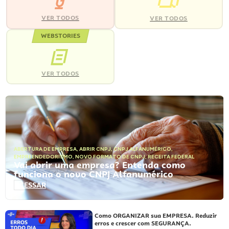
VER TODOS
VER TODOS
WEBSTORIES
VER TODOS
ABERTURA DE EMPRESA
,
ABRIR CNPJ
,
CNPJ ALFANUMÉRICO
,
EMPREENDEDORISMO
,
NOVO FORMATO DE CNPJ
,
RECEITA FEDERAL
Vai abrir uma empresa? Entenda como
funciona o novo CNPJ Alfanumérico
ACESSAR
Como ORGANIZAR sua EMPRESA. Reduzir
erros e crescer com SEGURANÇA.