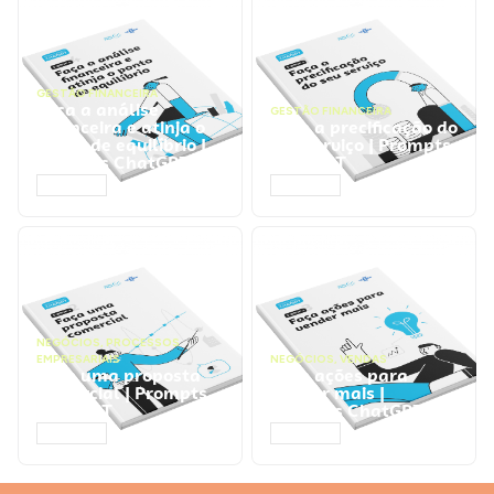
GESTÃO FINANCEIRA
Faça a análise
GESTÃO FINANCEIRA
financeira e atinja o
Faça a precificação do
ponto de equilíbrio |
seu serviço | Prompts
Prompts ChatGPT
ChatGPT
ACESSAR
ACESSAR
NEGÓCIOS
,
PROCESSOS
EMPRESARIAIS
NEGÓCIOS
,
VENDAS
Faça uma proposta
Faça ações para
comercial | Prompts
vender mais |
ChatGPT
Prompts ChatGPT
ACESSAR
ACESSAR