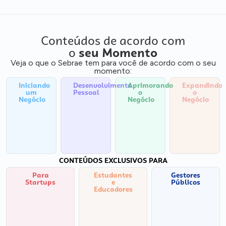
Conteúdos de acordo com
o
seu Momento
Veja o que o Sebrae tem para você de acordo com o seu
momento:
Iniciando
Desenvolvimento
Aprimorando
Expandindo
um
Pessoal
o
o
Negócio
Negócio
Negócio
CONTEÚDOS EXCLUSIVOS PARA
Para
Estudantes
Gestores
Startups
e
Públicos
Educadores