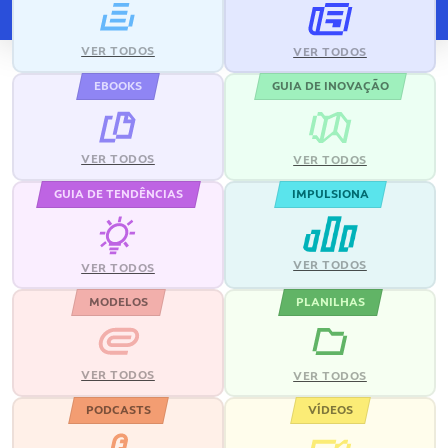
VER TODOS
VER TODOS
EBOOKS
GUIA DE INOVAÇÃO
VER TODOS
VER TODOS
GUIA DE TENDÊNCIAS
IMPULSIONA
VER TODOS
VER TODOS
MODELOS
PLANILHAS
VER TODOS
VER TODOS
PODCASTS
VÍDEOS