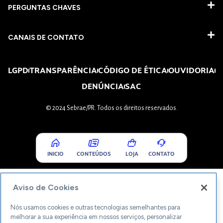
PERGUNTAS CHAVES​
CANAIS DE CONTATO
LGPD
TRANSPARÊNCIA
CÓDIGO DE ÉTICA
OUVIDORIA
DENÚNCIA
SAC
© 2024 Sebrae/PR. Todos os direitos reservados.
INICIO
CONTEÚDOS
LOJA
CONTATO
Aviso de Cookies
Nós usamos cookies e outras tecnologias semelhantes para
melhorar a sua experiência em nossos serviços, personalizar