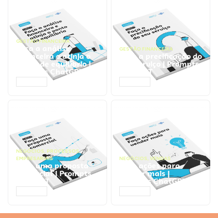
GESTÃO FINANCEIRA
Faça a análise
GESTÃO FINANCEIRA
financeira e atinja o
Faça a precificação do
ponto de equilíbrio |
seu serviço | Prompts
Prompts ChatGPT
ChatGPT
ACESSAR
ACESSAR
NEGÓCIOS
,
PROCESSOS
EMPRESARIAIS
NEGÓCIOS
,
VENDAS
Faça uma proposta
Faça ações para
comercial | Prompts
vender mais |
ChatGPT
Prompts ChatGPT
ACESSAR
ACESSAR