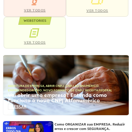
VER TODOS
VER TODOS
WEBSTORIES
VER TODOS
ABERTURA DE EMPRESA
,
ABRIR CNPJ
,
CNPJ ALFANUMÉRICO
,
EMPREENDEDORISMO
,
NOVO FORMATO DE CNPJ
,
RECEITA FEDERAL
Vai abrir uma empresa? Entenda como
funciona o novo CNPJ Alfanumérico
ACESSAR
Como ORGANIZAR sua EMPRESA. Reduzir
erros e crescer com SEGURANÇA.