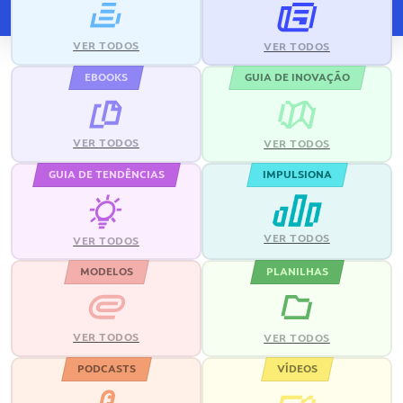
VER TODOS
VER TODOS
EBOOKS
GUIA DE INOVAÇÃO
VER TODOS
VER TODOS
GUIA DE TENDÊNCIAS
IMPULSIONA
VER TODOS
VER TODOS
MODELOS
PLANILHAS
VER TODOS
VER TODOS
PODCASTS
VÍDEOS