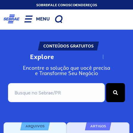
SOBRE
FALE CONOSCO
ENDEREÇOS
MENU
CONTEÚDOS GRATUITOS
Explore
N
o
s
s
o
s
A
Encontre a solução que você precisa
e Transforme Seu Negócio
ARQUIVOS
ARTIGOS