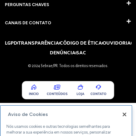
PERGUNTAS CHAVES​
CANAIS DE CONTATO
LGPD
TRANSPARÊNCIA
CÓDIGO DE ÉTICA
OUVIDORIA
DENÚNCIA
SAC
© 2024 Sebrae/PR. Todos os direitos reservados.
INICIO
CONTEÚDOS
LOJA
CONTATO
Aviso de Cookies
Nós usamos cookies e outras tecnologias semelhantes para
melhorar a sua experiência em nossos serviços, personalizar