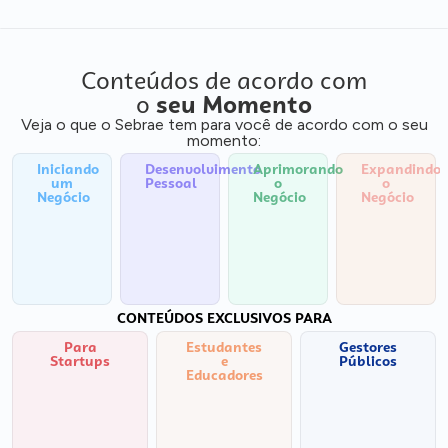
Conteúdos de acordo com
o
seu Momento
Veja o que o Sebrae tem para você de acordo com o seu
momento:
Iniciando
Desenvolvimento
Aprimorando
Expandindo
um
Pessoal
o
o
Negócio
Negócio
Negócio
CONTEÚDOS EXCLUSIVOS PARA
Para
Estudantes
Gestores
Startups
e
Públicos
Educadores