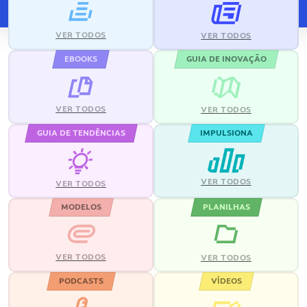
VER TODOS
VER TODOS
EBOOKS
GUIA DE INOVAÇÃO
VER TODOS
VER TODOS
GUIA DE TENDÊNCIAS
IMPULSIONA
VER TODOS
VER TODOS
MODELOS
PLANILHAS
VER TODOS
VER TODOS
PODCASTS
VÍDEOS