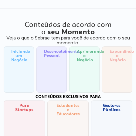
Conteúdos de acordo com
o
seu Momento
Veja o que o Sebrae tem para você de acordo com o seu
momento:
Iniciando
Desenvolvimento
Aprimorando
Expandindo
um
Pessoal
o
o
Negócio
Negócio
Negócio
CONTEÚDOS EXCLUSIVOS PARA
Para
Estudantes
Gestores
Startups
e
Públicos
Educadores