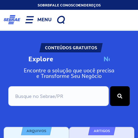
SOBRE
FALE CONOSCO
ENDEREÇOS
MENU
CONTEÚDOS GRATUITOS
Explore
N
o
s
s
o
s
P
o
Encontre a solução que você precisa
e Transforme Seu Negócio
ARQUIVOS
ARTIGOS