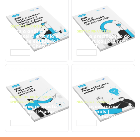
GESTÃO FINANCEIRA
Faça a análise
GESTÃO FINANCEIRA
financeira e atinja o
Faça a precificação do
ponto de equilíbrio |
seu serviço | Prompts
Prompts ChatGPT
ChatGPT
ACESSAR
ACESSAR
NEGÓCIOS
,
PROCESSOS
EMPRESARIAIS
NEGÓCIOS
,
VENDAS
Faça uma proposta
Faça ações para
comercial | Prompts
vender mais |
ChatGPT
Prompts ChatGPT
ACESSAR
ACESSAR