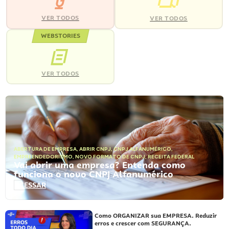
VER TODOS
VER TODOS
WEBSTORIES
VER TODOS
ABERTURA DE EMPRESA
,
ABRIR CNPJ
,
CNPJ ALFANUMÉRICO
,
EMPREENDEDORISMO
,
NOVO FORMATO DE CNPJ
,
RECEITA FEDERAL
Vai abrir uma empresa? Entenda como
funciona o novo CNPJ Alfanumérico
ACESSAR
Como ORGANIZAR sua EMPRESA. Reduzir
erros e crescer com SEGURANÇA.