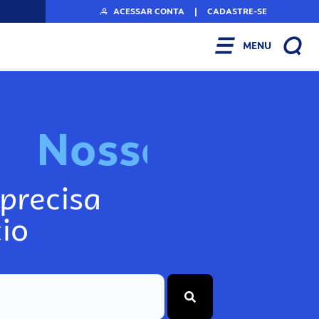
ACESSAR CONTA
|
CADASTRE-SE
MENU
N
o
s
s
o
s
I
n
f
o
g
precisa
io