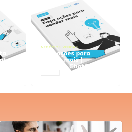
NEGÓCIOS
,
VENDAS
ta
Faça ações para
pts
vender mais |
Prompts ChatGPT
ACESSAR