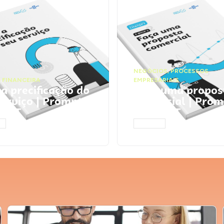
NEGÓCIOS
,
PROCESSOS
 FINANCEIRA
EMPRESARIAIS
 a precificação do
Faça uma propos
serviço | Prompts
comercial | Prom
tGPT
ChatGPT
AR
ACESSAR