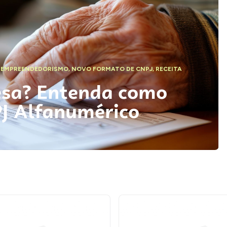
,
EMPREENDEDORISMO
,
NOVO FORMATO DE CNPJ
,
RECEITA
esa? Entenda como
PJ Alfanumérico