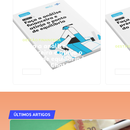
GESTÃO FINANCEIRA
Faça a análise
GESTÃO
financeira e atinja o
Faça
ponto de equilíbrio |
seu 
Prompts ChatGPT
Cha
ACESSAR
ACESS
ÚLTIMOS ARTIGOS