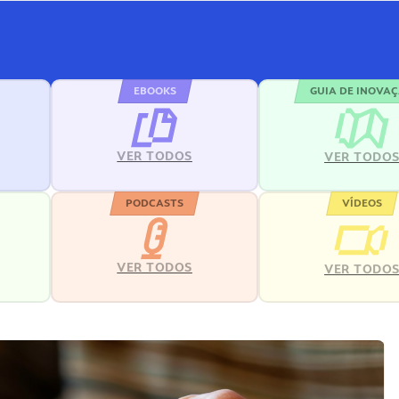
EBOOKS
GUIA DE INOVA
VER TODOS
VER TODO
PODCASTS
VÍDEOS
VER TODOS
VER TODO