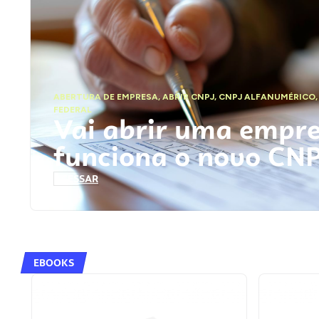
ABERTURA DE EMPRESA
,
ABRIR CNPJ
,
CNPJ ALFANUMÉRICO
FEDERAL
Vai abrir uma empr
funciona o novo CN
ACESSAR
EBOOKS