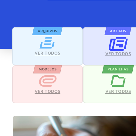
ARQUIVOS
ARTIGOS
VER TODOS
VER TODOS
MODELOS
PLANILHAS
VER TODOS
VER TODOS