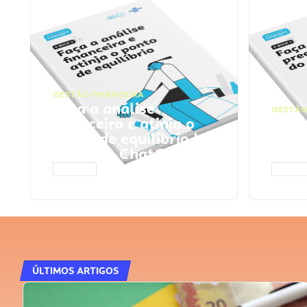
GESTÃO FINANCEIRA
Faça a análise
GESTÃO
financeira e atinja o
Faça
ponto de equilíbrio |
seu 
Prompts ChatGPT
Cha
ACESSAR
ACESS
ÚLTIMOS ARTIGOS