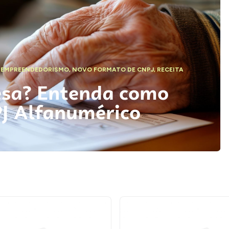
,
EMPREENDEDORISMO
,
NOVO FORMATO DE CNPJ
,
RECEITA
esa? Entenda como
PJ Alfanumérico