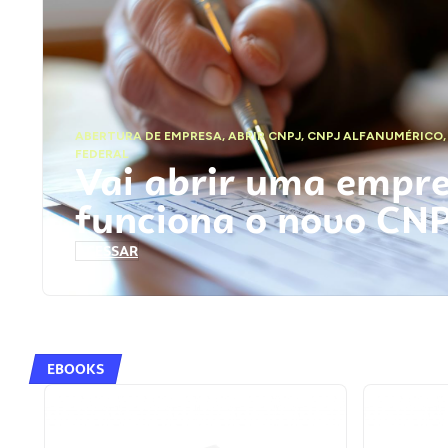
ABERTURA DE EMPRESA
,
ABRIR CNPJ
,
CNPJ ALFANUMÉRICO
FEDERAL
Vai abrir uma empr
funciona o novo CN
ACESSAR
EBOOKS