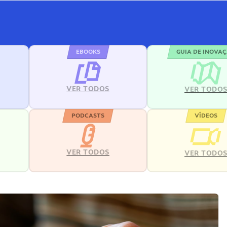
EBOOKS
GUIA DE INOVA
VER TODOS
VER TODO
PODCASTS
VÍDEOS
VER TODOS
VER TODO