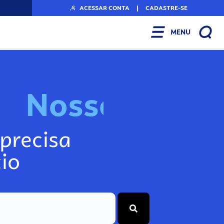
ACESSAR CONTA
|
CADASTRE-SE
MENU
N
o
s
s
o
s
I
n
f
o
g
precisa
io