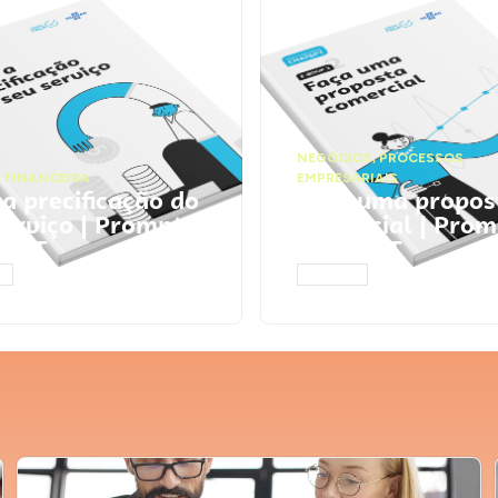
NEGÓCIOS
,
PROCESSOS
 FINANCEIRA
EMPRESARIAIS
 a precificação do
Faça uma propos
serviço | Prompts
comercial | Prom
tGPT
ChatGPT
AR
ACESSAR