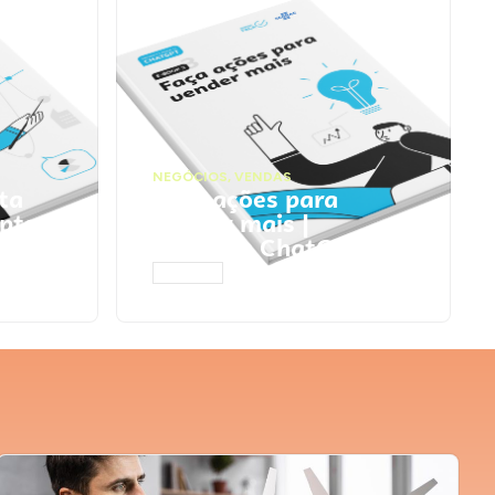
NEGÓCIOS
,
VENDAS
ta
Faça ações para
pts
vender mais |
Prompts ChatGPT
ACESSAR