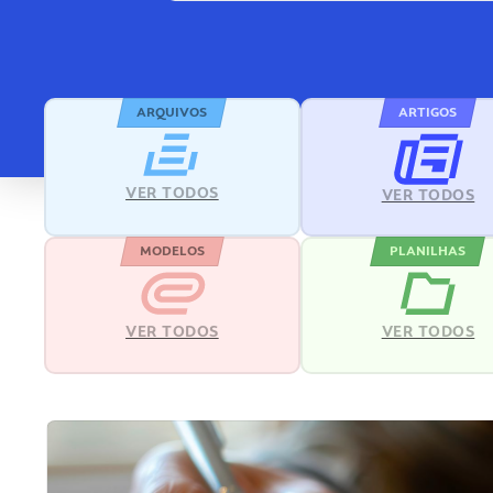
ARQUIVOS
ARTIGOS
VER TODOS
VER TODOS
MODELOS
PLANILHAS
VER TODOS
VER TODOS