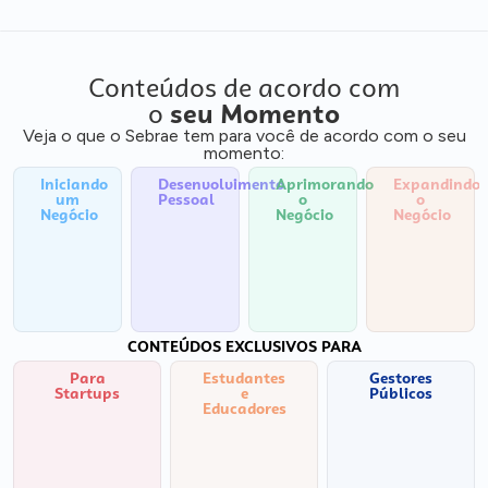
Conteúdos de acordo com
o
seu Momento
Veja o que o Sebrae tem para você de acordo com o seu
momento:
Iniciando
Desenvolvimento
Aprimorando
Expandindo
um
Pessoal
o
o
Negócio
Negócio
Negócio
CONTEÚDOS EXCLUSIVOS PARA
Para
Estudantes
Gestores
Startups
e
Públicos
Educadores