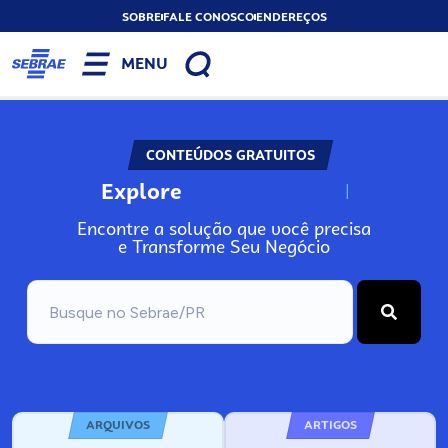
SOBRE
FALE CONOSCO
ENDEREÇOS
MENU
CONTEÚDOS GRATUITOS
Explore
N
o
s
s
o
s
A
Encontre a solução que você precisa
e Transforme Seu Negócio
ARQUIVOS
ARTIGOS