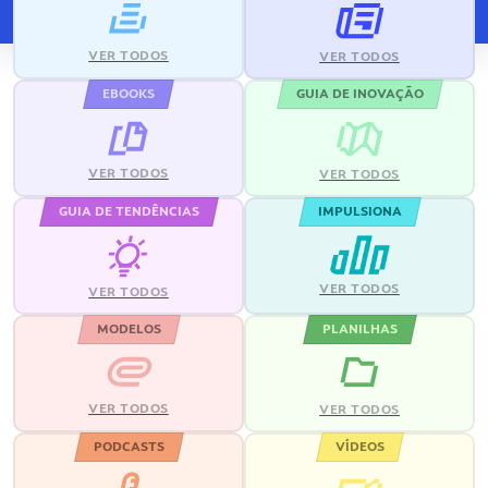
VER TODOS
VER TODOS
EBOOKS
GUIA DE INOVAÇÃO
VER TODOS
VER TODOS
GUIA DE TENDÊNCIAS
IMPULSIONA
VER TODOS
VER TODOS
MODELOS
PLANILHAS
VER TODOS
VER TODOS
PODCASTS
VÍDEOS