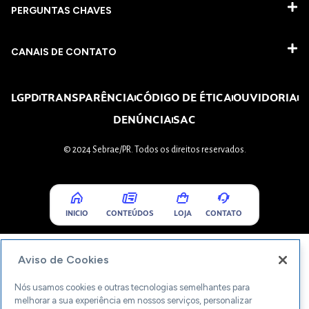
PERGUNTAS CHAVES​
CANAIS DE CONTATO
LGPD
TRANSPARÊNCIA
CÓDIGO DE ÉTICA
OUVIDORIA
DENÚNCIA
SAC
© 2024 Sebrae/PR. Todos os direitos reservados.
INICIO
CONTEÚDOS
LOJA
CONTATO
Aviso de Cookies
Nós usamos cookies e outras tecnologias semelhantes para
melhorar a sua experiência em nossos serviços, personalizar