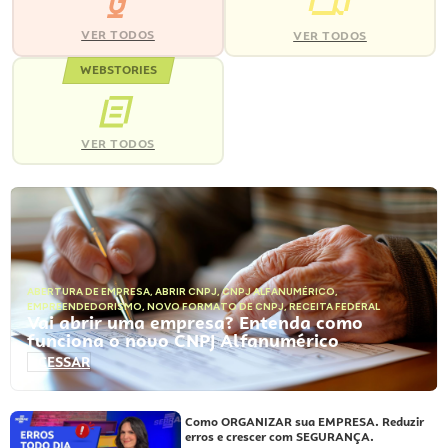
VER TODOS
VER TODOS
WEBSTORIES
VER TODOS
ABERTURA DE EMPRESA
,
ABRIR CNPJ
,
CNPJ ALFANUMÉRICO
,
EMPREENDEDORISMO
,
NOVO FORMATO DE CNPJ
,
RECEITA FEDERAL
Vai abrir uma empresa? Entenda como
funciona o novo CNPJ Alfanumérico
ACESSAR
Como ORGANIZAR sua EMPRESA. Reduzir
erros e crescer com SEGURANÇA.