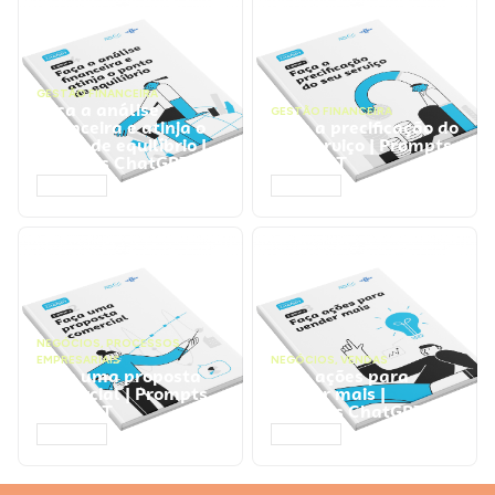
GESTÃO FINANCEIRA
Faça a análise
GESTÃO FINANCEIRA
financeira e atinja o
Faça a precificação do
ponto de equilíbrio |
seu serviço | Prompts
Prompts ChatGPT
ChatGPT
ACESSAR
ACESSAR
NEGÓCIOS
,
PROCESSOS
EMPRESARIAIS
NEGÓCIOS
,
VENDAS
Faça uma proposta
Faça ações para
comercial | Prompts
vender mais |
ChatGPT
Prompts ChatGPT
ACESSAR
ACESSAR