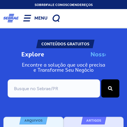
SOBRE
FALE CONOSCO
ENDEREÇOS
MENU
CONTEÚDOS GRATUITOS
Explore
N
o
s
s
o
s
I
n
f
Encontre a solução que você precisa
e Transforme Seu Negócio
ARQUIVOS
ARTIGOS