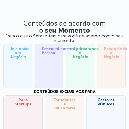
Conteúdos de acordo com
o
seu Momento
Veja o que o Sebrae tem para você de acordo com o seu
momento:
Iniciando
Desenvolvimento
Aprimorando
Expandindo
um
Pessoal
o
o
Negócio
Negócio
Negócio
CONTEÚDOS EXCLUSIVOS PARA
Para
Estudantes
Gestores
Startups
e
Públicos
Educadores