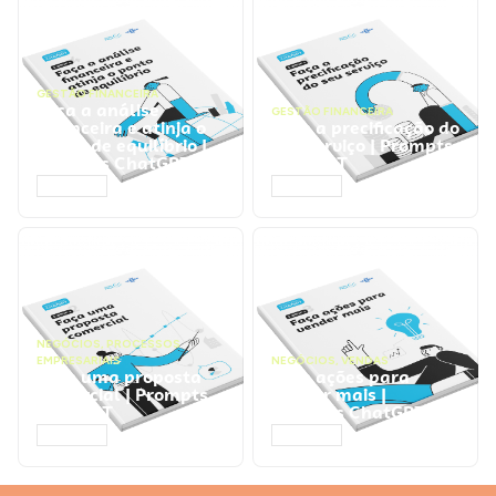
GESTÃO FINANCEIRA
Faça a análise
GESTÃO FINANCEIRA
financeira e atinja o
Faça a precificação do
ponto de equilíbrio |
seu serviço | Prompts
Prompts ChatGPT
ChatGPT
ACESSAR
ACESSAR
NEGÓCIOS
,
PROCESSOS
EMPRESARIAIS
NEGÓCIOS
,
VENDAS
Faça uma proposta
Faça ações para
comercial | Prompts
vender mais |
ChatGPT
Prompts ChatGPT
ACESSAR
ACESSAR