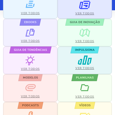
VER TODOS
VER TODOS
EBOOKS
GUIA DE INOVAÇÃO
VER TODOS
VER TODOS
GUIA DE TENDÊNCIAS
IMPULSIONA
VER TODOS
VER TODOS
MODELOS
PLANILHAS
VER TODOS
VER TODOS
PODCASTS
VÍDEOS