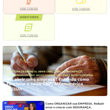
VER TODOS
VER TODOS
WEBSTORIES
VER TODOS
ABERTURA DE EMPRESA
,
ABRIR CNPJ
,
CNPJ ALFANUMÉRICO
,
EMPREENDEDORISMO
,
NOVO FORMATO DE CNPJ
,
RECEITA FEDERAL
Vai abrir uma empresa? Entenda como
funciona o novo CNPJ Alfanumérico
ACESSAR
Como ORGANIZAR sua EMPRESA. Reduzir
erros e crescer com SEGURANÇA.