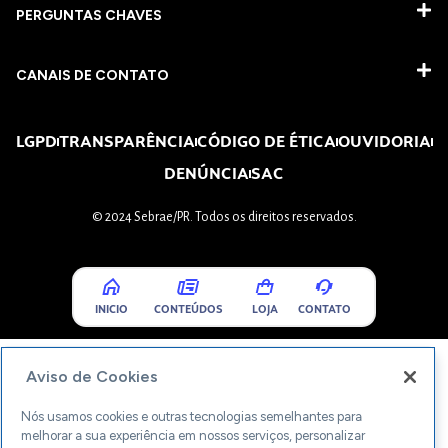
PERGUNTAS CHAVES​
CANAIS DE CONTATO
LGPD
TRANSPARÊNCIA
CÓDIGO DE ÉTICA
OUVIDORIA
DENÚNCIA
SAC
© 2024 Sebrae/PR. Todos os direitos reservados.
INICIO
CONTEÚDOS
LOJA
CONTATO
Aviso de Cookies
Nós usamos cookies e outras tecnologias semelhantes para
melhorar a sua experiência em nossos serviços, personalizar