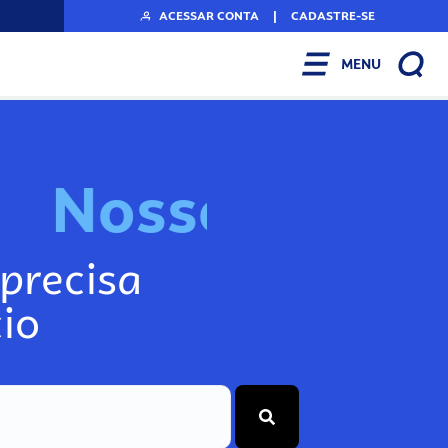
ACESSAR CONTA
|
CADASTRE-SE
MENU
N
o
s
s
o
s
I
n
f
precisa
io