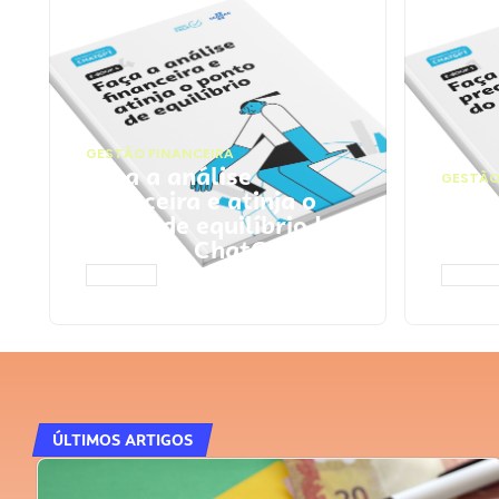
GESTÃO FINANCEIRA
Faça a análise
GESTÃO
financeira e atinja o
Faça
ponto de equilíbrio |
seu 
Prompts ChatGPT
Cha
ACESSAR
ACESS
ÚLTIMOS ARTIGOS