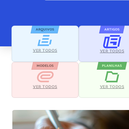
ARQUIVOS
ARTIGOS
VER TODOS
VER TODOS
MODELOS
PLANILHAS
VER TODOS
VER TODOS