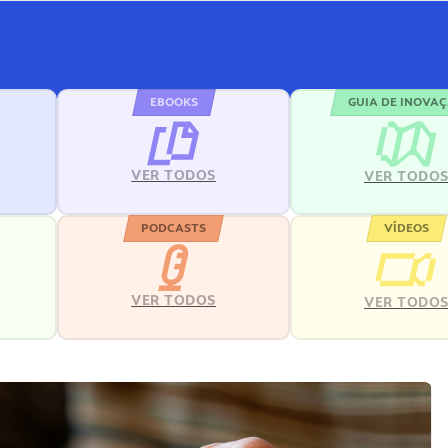
EBOOKS
GUIA DE INOVA
VER TODOS
VER TODO
PODCASTS
VÍDEOS
VER TODOS
VER TODO