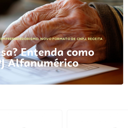
,
EMPREENDEDORISMO
,
NOVO FORMATO DE CNPJ
,
RECEITA
esa? Entenda como
PJ Alfanumérico