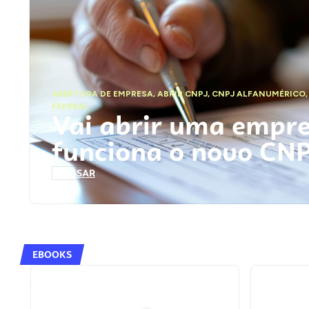
ABERTURA DE EMPRESA
,
ABRIR CNPJ
,
CNPJ ALFANUMÉRICO
FEDERAL
Vai abrir uma empr
funciona o novo CN
ACESSAR
EBOOKS