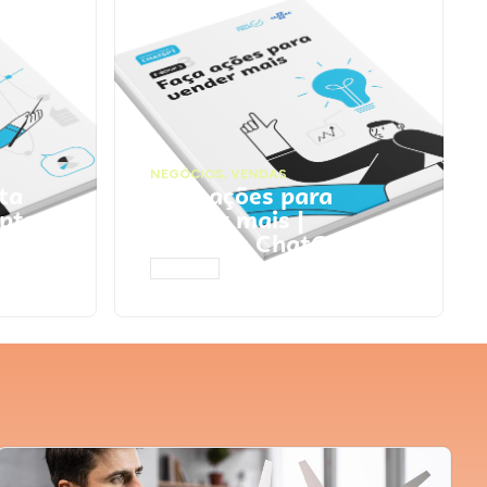
NEGÓCIOS
,
VENDAS
ta
Faça ações para
pts
vender mais |
Prompts ChatGPT
ACESSAR