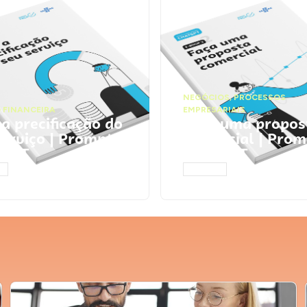
NEGÓCIOS
,
PROCESSOS
 FINANCEIRA
EMPRESARIAIS
 a precificação do
Faça uma propos
serviço | Prompts
comercial | Prom
tGPT
ChatGPT
AR
ACESSAR