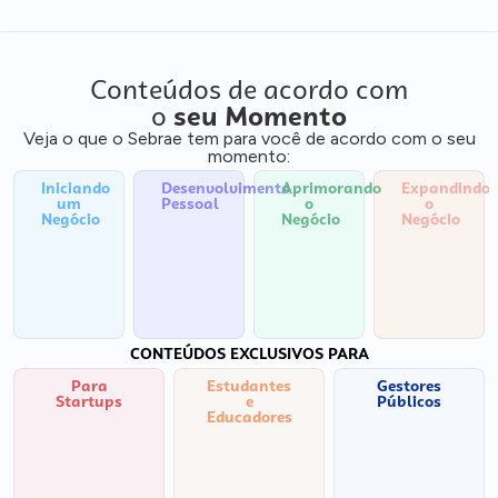
Conteúdos de acordo com
o
seu Momento
Veja o que o Sebrae tem para você de acordo com o seu
momento:
Iniciando
Desenvolvimento
Aprimorando
Expandindo
um
Pessoal
o
o
Negócio
Negócio
Negócio
CONTEÚDOS EXCLUSIVOS PARA
Para
Estudantes
Gestores
Startups
e
Públicos
Educadores