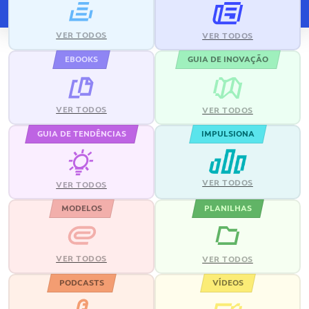
VER TODOS
VER TODOS
EBOOKS
GUIA DE INOVAÇÃO
VER TODOS
VER TODOS
GUIA DE TENDÊNCIAS
IMPULSIONA
VER TODOS
VER TODOS
MODELOS
PLANILHAS
VER TODOS
VER TODOS
PODCASTS
VÍDEOS