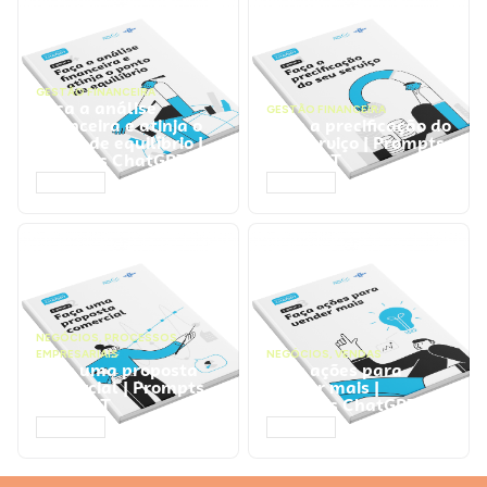
GESTÃO FINANCEIRA
Faça a análise
GESTÃO FINANCEIRA
financeira e atinja o
Faça a precificação do
ponto de equilíbrio |
seu serviço | Prompts
Prompts ChatGPT
ChatGPT
ACESSAR
ACESSAR
NEGÓCIOS
,
PROCESSOS
EMPRESARIAIS
NEGÓCIOS
,
VENDAS
Faça uma proposta
Faça ações para
comercial | Prompts
vender mais |
ChatGPT
Prompts ChatGPT
ACESSAR
ACESSAR