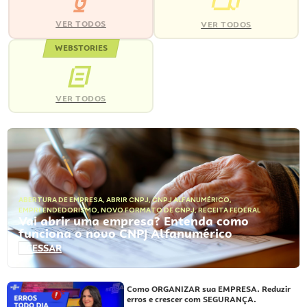
VER TODOS
VER TODOS
WEBSTORIES
VER TODOS
ABERTURA DE EMPRESA
,
ABRIR CNPJ
,
CNPJ ALFANUMÉRICO
,
EMPREENDEDORISMO
,
NOVO FORMATO DE CNPJ
,
RECEITA FEDERAL
Vai abrir uma empresa? Entenda como
funciona o novo CNPJ Alfanumérico
ACESSAR
Como ORGANIZAR sua EMPRESA. Reduzir
erros e crescer com SEGURANÇA.