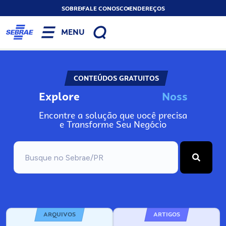
SOBRE
FALE CONOSCO
ENDEREÇOS
MENU
CONTEÚDOS GRATUITOS
Explore
N
o
s
s
o
s
A
Encontre a solução que você precisa
e Transforme Seu Negócio
ARQUIVOS
ARTIGOS