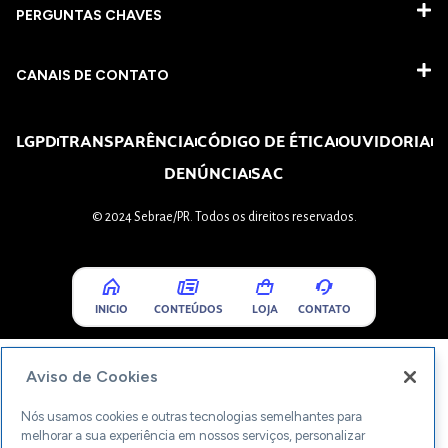
PERGUNTAS CHAVES​
CANAIS DE CONTATO
LGPD
TRANSPARÊNCIA
CÓDIGO DE ÉTICA
OUVIDORIA
DENÚNCIA
SAC
© 2024 Sebrae/PR. Todos os direitos reservados.
INICIO
CONTEÚDOS
LOJA
CONTATO
Aviso de Cookies
Nós usamos cookies e outras tecnologias semelhantes para
melhorar a sua experiência em nossos serviços, personalizar