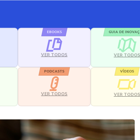
EBOOKS
GUIA DE INOVA
VER TODOS
VER TODO
PODCASTS
VÍDEOS
VER TODOS
VER TODO