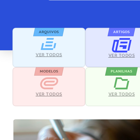
ARQUIVOS
ARTIGOS
VER TODOS
VER TODOS
MODELOS
PLANILHAS
VER TODOS
VER TODOS