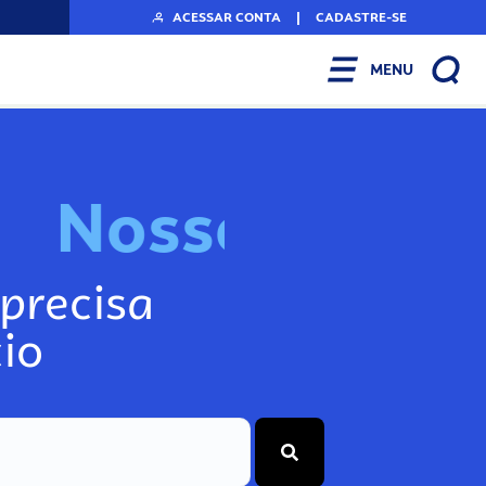
ACESSAR CONTA
|
CADASTRE-SE
MENU
N
o
s
s
o
s
I
n
f
o
g
precisa
io