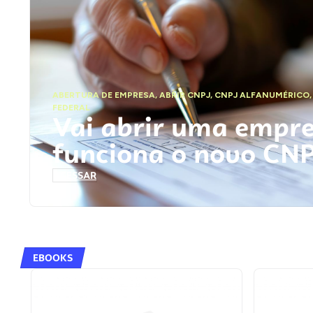
ABERTURA DE EMPRESA
,
ABRIR CNPJ
,
CNPJ ALFANUMÉRICO
FEDERAL
Vai abrir uma empr
funciona o novo CN
ACESSAR
EBOOKS