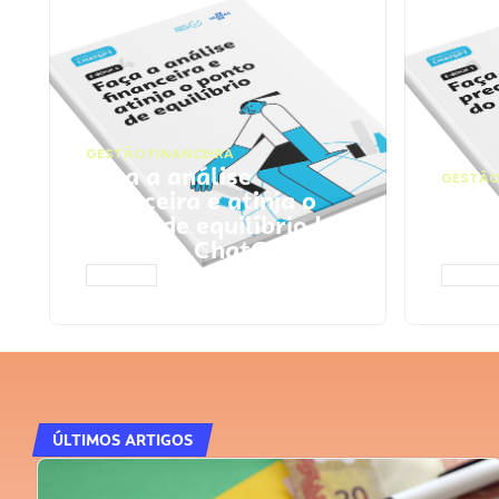
GESTÃO FINANCEIRA
Faça a análise
GESTÃO
financeira e atinja o
Faça
ponto de equilíbrio |
seu 
Prompts ChatGPT
Cha
ACESSAR
ACESS
ÚLTIMOS ARTIGOS