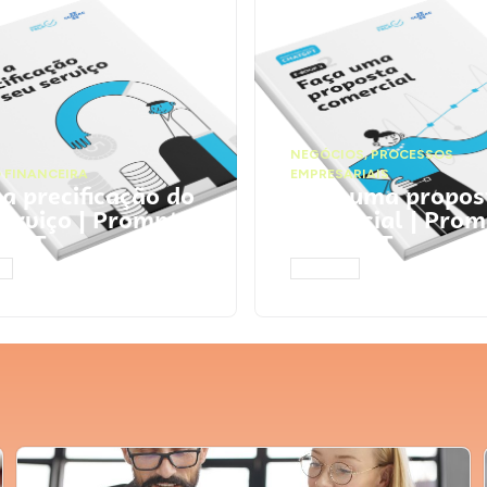
NEGÓCIOS
,
PROCESSOS
 FINANCEIRA
EMPRESARIAIS
 a precificação do
Faça uma propos
serviço | Prompts
comercial | Prom
tGPT
ChatGPT
AR
ACESSAR