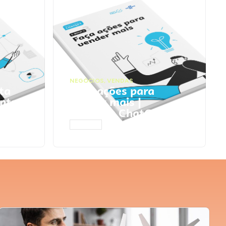
NEGÓCIOS
,
VENDAS
ta
Faça ações para
pts
vender mais |
Prompts ChatGPT
ACESSAR