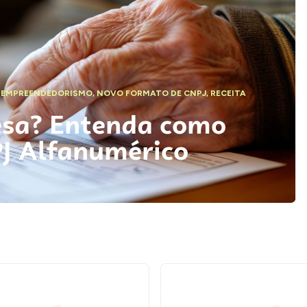
,
EMPREENDEDORISMO
,
NOVO FORMATO DE CNPJ
,
RECEITA
esa? Entenda como
PJ Alfanumérico