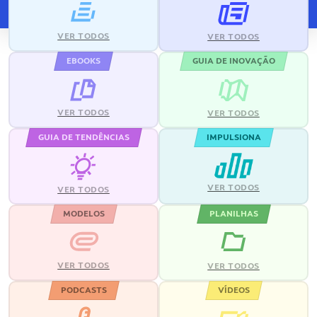
VER TODOS
VER TODOS
EBOOKS
GUIA DE INOVAÇÃO
VER TODOS
VER TODOS
GUIA DE TENDÊNCIAS
IMPULSIONA
VER TODOS
VER TODOS
MODELOS
PLANILHAS
VER TODOS
VER TODOS
PODCASTS
VÍDEOS