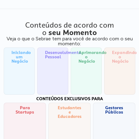
Conteúdos de acordo com
o
seu Momento
Veja o que o Sebrae tem para você de acordo com o seu
momento:
Iniciando
Desenvolvimento
Aprimorando
Expandindo
um
Pessoal
o
o
Negócio
Negócio
Negócio
CONTEÚDOS EXCLUSIVOS PARA
Para
Estudantes
Gestores
Startups
e
Públicos
Educadores