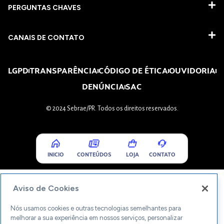
PERGUNTAS CHAVES​
CANAIS DE CONTATO
LGPD
TRANSPARÊNCIA
CÓDIGO DE ÉTICA
OUVIDORIA
DENÚNCIA
SAC
© 2024 Sebrae/PR. Todos os direitos reservados.
INICIO
CONTEÚDOS
LOJA
CONTATO
Aviso de Cookies
Nós usamos cookies e outras tecnologias semelhantes para
melhorar a sua experiência em nossos serviços, personalizar