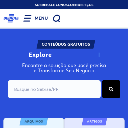
SOBRE
FALE CONOSCO
ENDEREÇOS
MENU
CONTEÚDOS GRATUITOS
Explore
N
o
s
s
o
s
A
Encontre a solução que você precisa
e Transforme Seu Negócio
ARQUIVOS
ARTIGOS