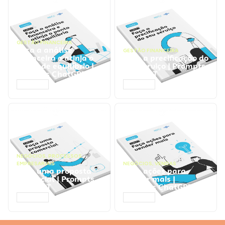
GESTÃO FINANCEIRA
Faça a análise
GESTÃO FINANCEIRA
financeira e atinja o
Faça a precificação do
ponto de equilíbrio |
seu serviço | Prompts
Prompts ChatGPT
ChatGPT
ACESSAR
ACESSAR
NEGÓCIOS
,
PROCESSOS
EMPRESARIAIS
NEGÓCIOS
,
VENDAS
Faça uma proposta
Faça ações para
comercial | Prompts
vender mais |
ChatGPT
Prompts ChatGPT
ACESSAR
ACESSAR