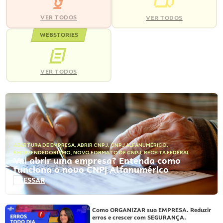
VER TODOS
VER TODOS
WEBSTORIES
VER TODOS
ABERTURA DE EMPRESA
,
ABRIR CNPJ
,
CNPJ ALFANUMÉRICO
,
EMPREENDEDORISMO
,
NOVO FORMATO DE CNPJ
,
RECEITA FEDERAL
Vai abrir uma empresa? Entenda como
funciona o novo CNPJ Alfanumérico
ACESSAR
Como ORGANIZAR sua EMPRESA. Reduzir
erros e crescer com SEGURANÇA.