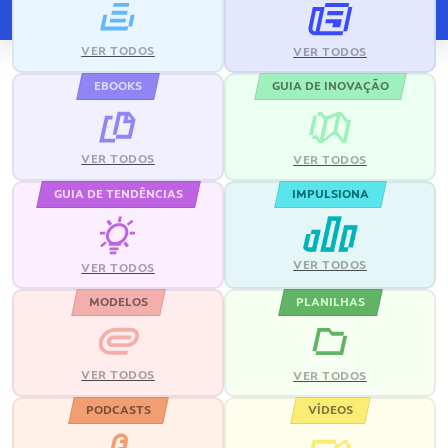
VER TODOS
VER TODOS
EBOOKS
GUIA DE INOVAÇÃO
VER TODOS
VER TODOS
GUIA DE TENDÊNCIAS
IMPULSIONA
VER TODOS
VER TODOS
MODELOS
PLANILHAS
VER TODOS
VER TODOS
PODCASTS
VÍDEOS