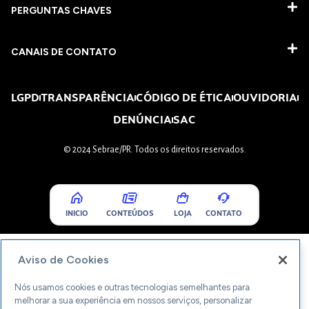
PERGUNTAS CHAVES​
CANAIS DE CONTATO
LGPD
TRANSPARÊNCIA
CÓDIGO DE ÉTICA
OUVIDORIA
DENÚNCIA
SAC
© 2024 Sebrae/PR. Todos os direitos reservados.
INICIO
CONTEÚDOS
LOJA
CONTATO
Aviso de Cookies
Nós usamos cookies e outras tecnologias semelhantes para
melhorar a sua experiência em nossos serviços, personalizar