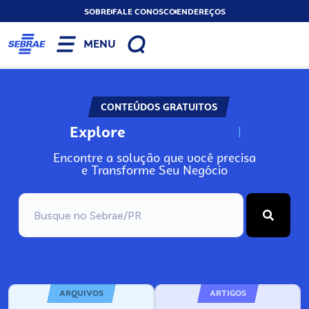
SOBRE
FALE CONOSCO
ENDEREÇOS
MENU
CONTEÚDOS GRATUITOS
Explore
N
o
s
s
o
s
A
Encontre a solução que você precisa
e Transforme Seu Negócio
ARQUIVOS
ARTIGOS