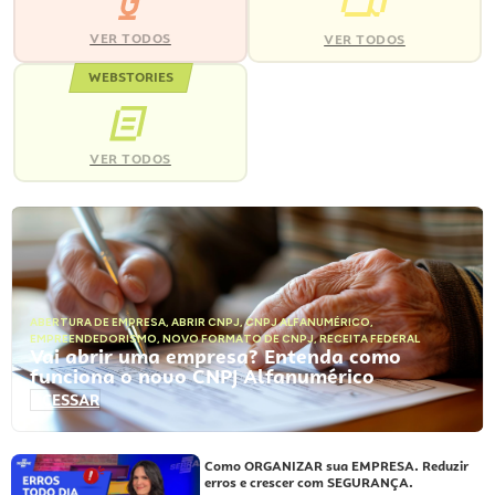
VER TODOS
VER TODOS
WEBSTORIES
VER TODOS
ABERTURA DE EMPRESA
,
ABRIR CNPJ
,
CNPJ ALFANUMÉRICO
,
EMPREENDEDORISMO
,
NOVO FORMATO DE CNPJ
,
RECEITA FEDERAL
Vai abrir uma empresa? Entenda como
funciona o novo CNPJ Alfanumérico
ACESSAR
Como ORGANIZAR sua EMPRESA. Reduzir
erros e crescer com SEGURANÇA.