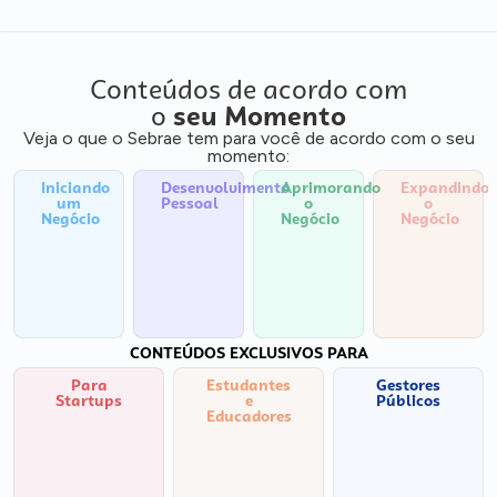
Conteúdos de acordo com
o
seu Momento
Veja o que o Sebrae tem para você de acordo com o seu
momento:
Iniciando
Desenvolvimento
Aprimorando
Expandindo
um
Pessoal
o
o
Negócio
Negócio
Negócio
CONTEÚDOS EXCLUSIVOS PARA
Para
Estudantes
Gestores
Startups
e
Públicos
Educadores