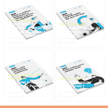
GESTÃO FINANCEIRA
Faça a análise
GESTÃO FINANCEIRA
financeira e atinja o
Faça a precificação do
ponto de equilíbrio |
seu serviço | Prompts
Prompts ChatGPT
ChatGPT
ACESSAR
ACESSAR
NEGÓCIOS
,
PROCESSOS
EMPRESARIAIS
NEGÓCIOS
,
VENDAS
Faça uma proposta
Faça ações para
comercial | Prompts
vender mais |
ChatGPT
Prompts ChatGPT
ACESSAR
ACESSAR