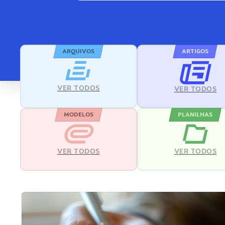
ARQUIVOS
ARTIGOS
VER TODOS
VER TODOS
MODELOS
PLANILHAS
VER TODOS
VER TODOS