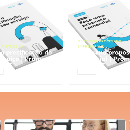
NEGÓCIOS
,
PROCESSOS
 FINANCEIRA
EMPRESARIAIS
 a precificação do
Faça uma propos
serviço | Prompts
comercial | Prom
tGPT
ChatGPT
AR
ACESSAR