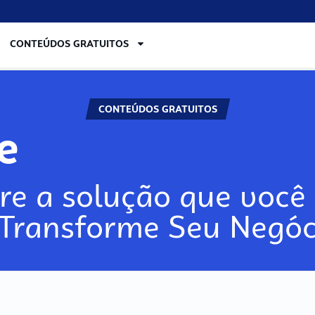
CONTEÚDOS GRATUITOS
CONTEÚDOS GRATUITOS
lore
re a solução que você 
 Transforme Seu Negóc