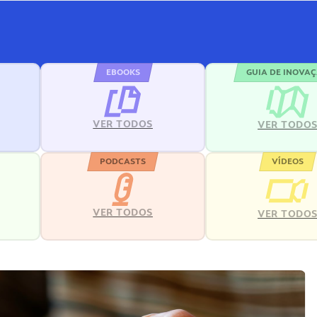
EBOOKS
GUIA DE INOVA
VER TODOS
VER TODO
PODCASTS
VÍDEOS
VER TODOS
VER TODO