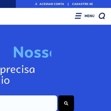
ACESSAR CONTA
|
CADASTRE-SE
MENU
N
o
s
s
o
s
A
r
precisa
io