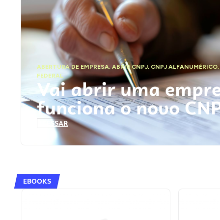
ABERTURA DE EMPRESA
,
ABRIR CNPJ
,
CNPJ ALFANUMÉRICO
FEDERAL
Vai abrir uma empr
funciona o novo CN
ACESSAR
EBOOKS