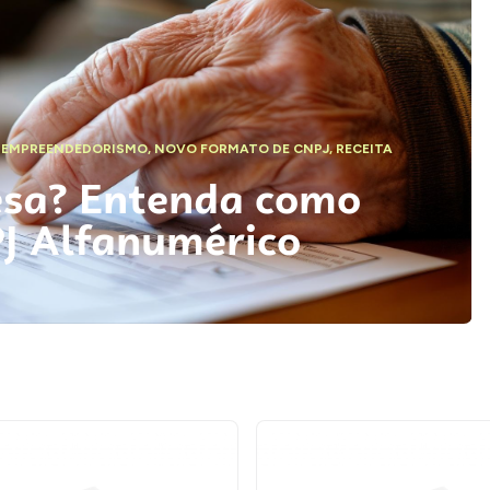
,
EMPREENDEDORISMO
,
NOVO FORMATO DE CNPJ
,
RECEITA
esa? Entenda como
PJ Alfanumérico