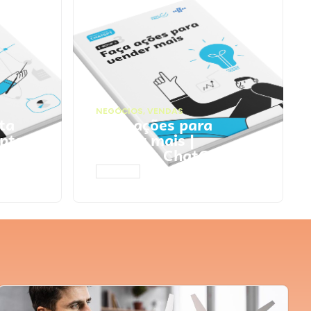
NEGÓCIOS
,
VENDAS
ta
Faça ações para
pts
vender mais |
Prompts ChatGPT
ACESSAR