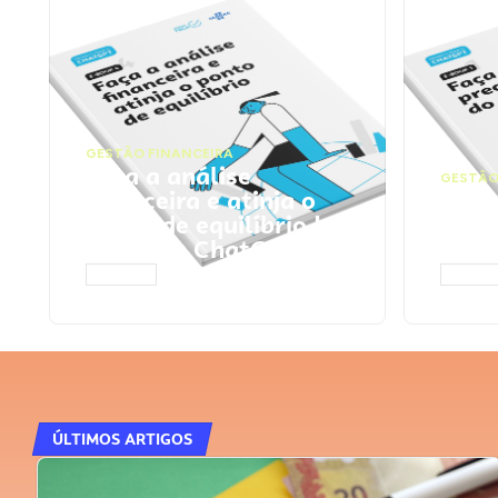
GESTÃO FINANCEIRA
Faça a análise
GESTÃO
financeira e atinja o
Faça
ponto de equilíbrio |
seu 
Prompts ChatGPT
Cha
ACESSAR
ACESS
ÚLTIMOS ARTIGOS