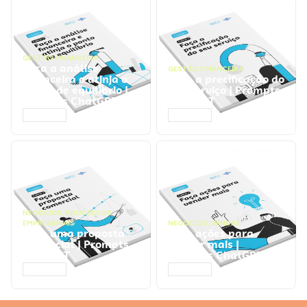
GESTÃO FINANCEIRA
Faça a análise
GESTÃO FINANCEIRA
financeira e atinja o
Faça a precificação do
ponto de equilíbrio |
seu serviço | Prompts
Prompts ChatGPT
ChatGPT
ACESSAR
ACESSAR
NEGÓCIOS
,
PROCESSOS
EMPRESARIAIS
NEGÓCIOS
,
VENDAS
Faça uma proposta
Faça ações para
comercial | Prompts
vender mais |
ChatGPT
Prompts ChatGPT
ACESSAR
ACESSAR