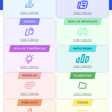
VER TODOS
VER TODOS
EBOOKS
GUIA DE INOVAÇÃO
VER TODOS
VER TODOS
GUIA DE TENDÊNCIAS
IMPULSIONA
VER TODOS
VER TODOS
MODELOS
PLANILHAS
VER TODOS
VER TODOS
PODCASTS
VÍDEOS