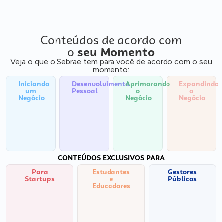
Conteúdos de acordo com
o
seu Momento
Veja o que o Sebrae tem para você de acordo com o seu
momento:
Iniciando
Desenvolvimento
Aprimorando
Expandindo
um
Pessoal
o
o
Negócio
Negócio
Negócio
CONTEÚDOS EXCLUSIVOS PARA
Para
Estudantes
Gestores
Startups
e
Públicos
Educadores