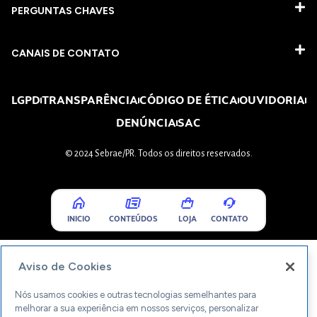
PERGUNTAS CHAVES​
CANAIS DE CONTATO
LGPD
TRANSPARÊNCIA
CÓDIGO DE ÉTICA
OUVIDORIA
DENÚNCIA
SAC
© 2024 Sebrae/PR. Todos os direitos reservados.
INICIO
CONTEÚDOS
LOJA
CONTATO
Aviso de Cookies
Nós usamos cookies e outras tecnologias semelhantes para
melhorar a sua experiência em nossos serviços, personalizar