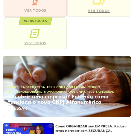
VER TODOS
VER TODOS
WEBSTORIES
VER TODOS
ABERTURA DE EMPRESA
,
ABRIR CNPJ
,
CNPJ ALFANUMÉRICO
,
EMPREENDEDORISMO
,
NOVO FORMATO DE CNPJ
,
RECEITA FEDERAL
Vai abrir uma empresa? Entenda como
funciona o novo CNPJ Alfanumérico
ACESSAR
Como ORGANIZAR sua EMPRESA. Reduzir
erros e crescer com SEGURANÇA.