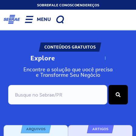
SOBRE
FALE CONOSCO
ENDEREÇOS
MENU
CONTEÚDOS GRATUITOS
Explore
N
o
s
s
o
s
A
Encontre a solução que você precisa
e Transforme Seu Negócio
ARQUIVOS
ARTIGOS